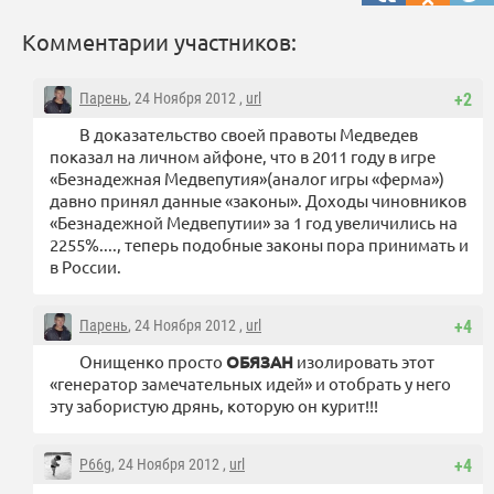
Комментарии участников:
Парень
, 24 Ноября 2012 ,
url
+2
В доказательство своей правоты Медведев
показал на личном айфоне, что в 2011 году в игре
«Безнадежная Медвепутия»(аналог игры «ферма»)
давно принял данные «законы». Доходы чиновников
«Безнадежной Медвепутии» за 1 год увеличились на
2255%...., теперь подобные законы пора принимать и
в России.
Парень
, 24 Ноября 2012 ,
url
+4
Онищенко просто
ОБЯЗАН
изолировать этот
«генератор замечательных идей» и отобрать у него
эту забористую дрянь, которую он курит!!!
P66g
, 24 Ноября 2012 ,
url
+4