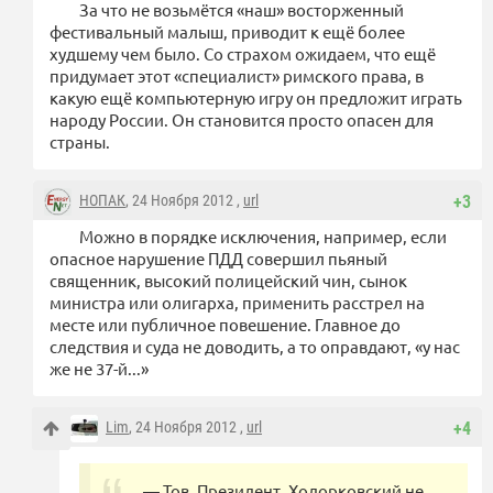
За что не возьмётся «наш» восторженный
фестивальный малыш, приводит к ещё более
худшему чем было. Со страхом ожидаем, что ещё
придумает этот «специалист» римского права, в
какую ещё компьютерную игру он предложит играть
народу России. Он становится просто опасен для
страны.
НОПАК
, 24 Ноября 2012 ,
url
+3
Можно в порядке исключения, например, если
опасное нарушение ПДД совершил пьяный
священник, высокий полицейский чин, сынок
министра или олигарха, применить расстрел на
месте или публичное повешение. Главное до
следствия и суда не доводить, а то оправдают, «у нас
же не 37-й...»
Lim
, 24 Ноября 2012 ,
url
+4
— Тов. Президент, Ходорковский не