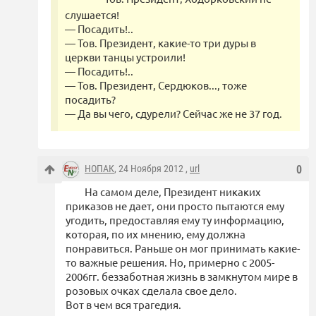
слушается!
— Посадить!..
— Тов. Президент, какие-то три дуры в
церкви танцы устроили!
— Посадить!..
— Тов. Президент, Сердюков..., тоже
посадить?
— Да вы чего, сдурели? Сейчас же не 37 год.
НОПАК
, 24 Ноября 2012 ,
url
0
На самом деле, Президент никаких
приказов не дает, они просто пытаются ему
угодить, предоставляя ему ту информацию,
которая, по их мнению, ему должна
понравиться. Раньше он мог принимать какие-
то важные решения. Но, примерно с 2005-
2006гг. беззаботная жизнь в замкнутом мире в
розовых очках сделала свое дело.
Вот в чем вся трагедия.