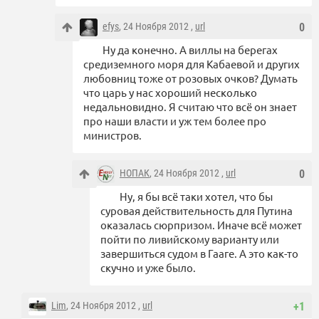
efys
, 24 Ноября 2012 ,
url
0
Ну да конечно. А виллы на берегах
средиземного моря для Кабаевой и других
любовниц тоже от розовых очков? Думать
что царь у нас хороший несколько
недальновидно. Я считаю что всё он знает
про наши власти и уж тем более про
министров.
НОПАК
, 24 Ноября 2012 ,
url
0
Ну, я бы всё таки хотел, что бы
суровая действительность для Путина
оказалась сюрпризом. Иначе всё может
пойти по ливийскому варианту или
завершиться судом в Гааге. А это как-то
скучно и уже было.
Lim
, 24 Ноября 2012 ,
url
+1