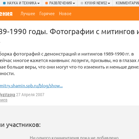
НАУКА И ТЕХНИКА
РАЗВЛЕЧЕНИЯ
КУХНЯ NEWS2
КОММЕНТАРИ
ения
Лучшее
Горячее
Новое
89-1990 годы. Фотографии с митингов 
.
орка фотографий с демонстраций и митингов 1989-1990 гг. в
ейчас многое кажется наивным: лозунги, призывы, но в глазах
чае больше веры, что они могут что-то изменить и меньше ден
нности.
mitry.shamin.spb.ru/blog/show...
dyaVasya
27 Апреля 2007
риев
и участников:
Ни одного комментария пока не добавлено