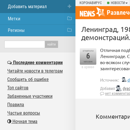
КОРОНАВИРУС
НОВОСТИ
Добавить материал
Развлеч
Метки
Ленинград, 19
Регионы
демонстраций
Отличная подб
отметили
6
Ленинграде. С
во-всяком слу
Последние комментарии
человек
в архиве
заинтересова
Читайте новости в телеграм
Сообщить об ошибке
Источник:
d
Топ сайтов
Добавил
dya
нет коммента
Забаненные участники
Правила
Частые вопросы
Комментари
Ночная тема