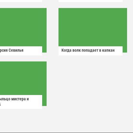
рсия Севилья
Когда волк попадает в капкан
ыльцо мистера и
д