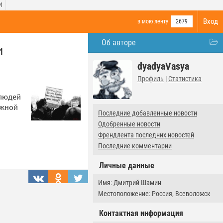
И
Вход
в мою ленту
2679
Об авторе
и
dyadyaVasya
Профиль
|
Статистика
 людей
ежной
Последние добавленные новости
Одобренные новости
Френдлента последних новостей
Последние комментарии
Личные данные
Имя: Дмитрий Шамин
Местоположение: Россия, Всеволожск
Контактная информация