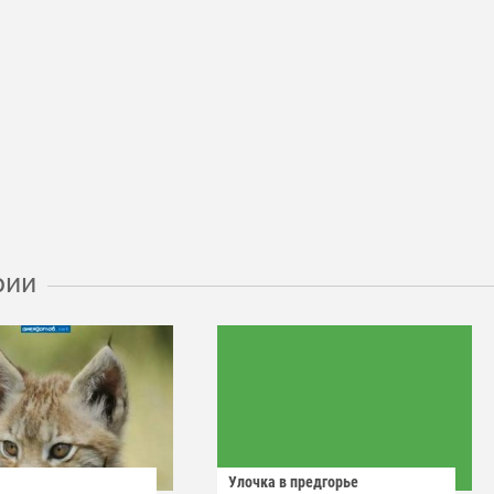
рии
Улочка в предгорье