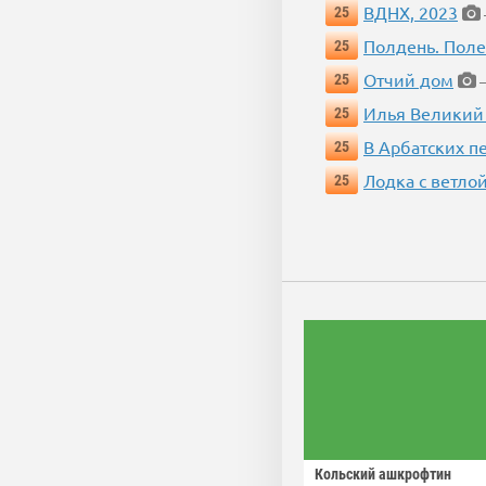
ВДНХ, 2023
25
Полдень. Пол
25
Отчий дом
25
—
Илья Великий
25
В Арбатских п
25
Лодка с ветло
25
Кольский ашкрофтин