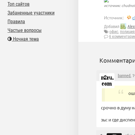
Топ сайтов
источник: chudnoi
Забаненные участники
Источник:
c
Правила
Добавил
Alex
Частые вопросы
офис
,
полиция
6 комментари
Ночная тема
Комментари
banned
, 
ош
срочно в думу 
зы: и где диспе