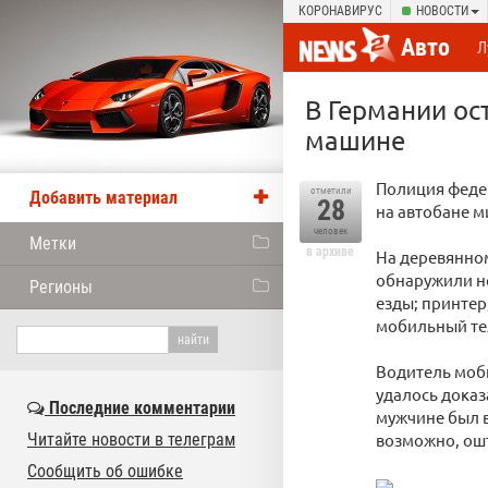
КОРОНАВИРУС
НОВОСТИ
Авто
Л
В Германии ос
машине
Полиция феде
отметили
Добавить материал
28
на автобане м
человек
Метки
в архиве
На деревянно
обнаружили но
Регионы
езды; принтер
мобильный тел
Водитель моб
удалось доказ
Последние комментарии
мужчине был в
Читайте новости в телеграм
возможно, ошт
Сообщить об ошибке