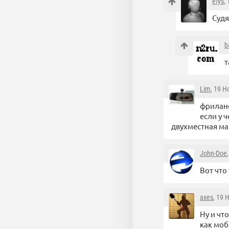
efys
,
Судя
b
т
Lim
, 19 Н
фриланс
если у 
двухместная ма
John-Doe
Вот что
axes
, 19 
Ну и чт
как моб