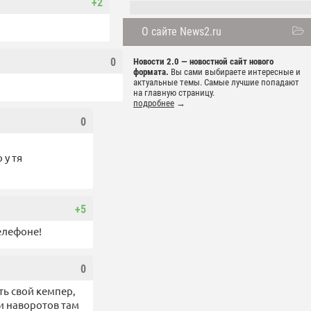
+2
О сайте News2.ru
0
Новости 2.0 — новостной сайт нового
формата.
Вы сами выбираете интересные и
актуальные темы. Самые лучшие попадают
на главную страницу.
подробнее
→
0
 у тя
+5
елефоне!
0
ть свой кемпер,
 и наворотов там