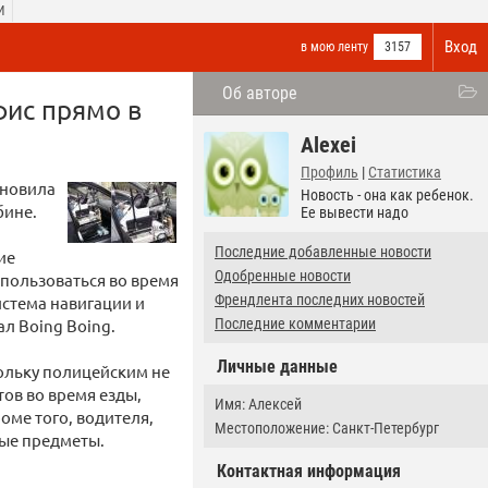
И
Вход
в мою ленту
3157
Об авторе
фис прямо в
Alexei
Профиль
|
Статистика
ановила
Новость - она как ребенок.
бине.
Ее вывести надо
Последние добавленные новости
ие
Одобренные новости
 пользоваться во время
Френдлента последних новостей
истема навигации и
л Boing Boing.
Последние комментарии
Личные данные
ольку полицейским не
ов во время езды,
Имя: Алексей
оме того, водителя,
Местоположение: Санкт-Петербург
ные предметы.
Контактная информация