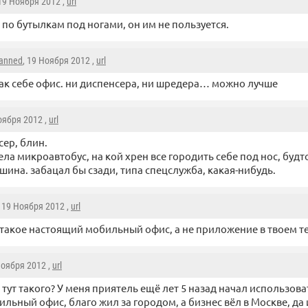
 19 Ноября 2012 ,
url
 по бутылкам под ногами, он им не пользуется.
anned
, 19 Ноября 2012 ,
url
ак себе офис. ни диспенсера, ни шредера… можно лучше
оября 2012 ,
url
ер, блин.
чела микроавтобус, на кой хрен все городить себе под нос, будто
шина. забацал бы сзади, типа спецслужба, какая-нибудь.
, 19 Ноября 2012 ,
url
 такое настоящий мобильный офис, а не приложение в твоем т
Ноября 2012 ,
url
о тут такого? У меня приятель ещё лет 5 назад начал использова
ильный офис, благо жил за городом, а бизнес вёл в Москве, да