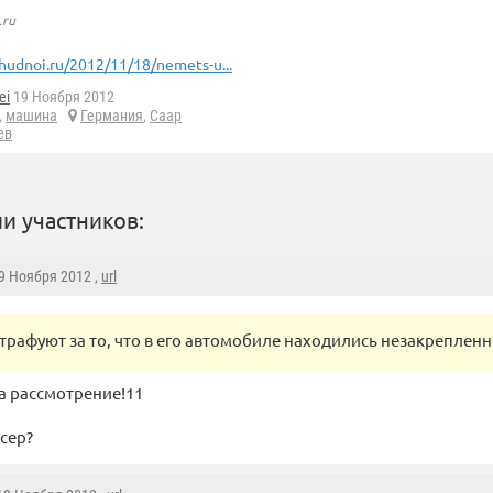
.ru
hudnoi.ru/2012/11/18/nemets-u...
ei
19 Ноября 2012
,
машина
Германия
,
Саар
ев
и участников:
19 Ноября 2012 ,
url
трафуют за то, что в его автомобиле находились незакреплен
на рассмотрение!11
нсер?