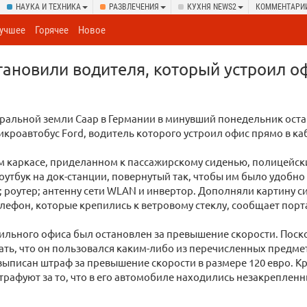
НАУКА И ТЕХНИКА
РАЗВЛЕЧЕНИЯ
КУХНЯ NEWS2
КОММЕНТАРИ
учшее
Горячее
Новое
тановили водителя, который устроил о
ральной земли Саар в Германии в минувший понедельник ост
икроавтобус Ford, водитель которого устроил офис прямо в ка
м каркасе, приделанном к пассажирскому сиденью, полицейск
утбук на док-станции, повернутый так, чтобы им было удобно
; роутер; антенну сети WLAN и инвертор. Дополняли картину с
ефон, которые крепились к ветровому стеклу, сообщает порта
ильного офиса был остановлен за превышение скорости. Поск
ать, что он пользовался каким-либо из перечисленных предмет
ыписан штраф за превышение скорости в размере 120 евро. Кр
рафуют за то, что в его автомобиле находились незакреплен