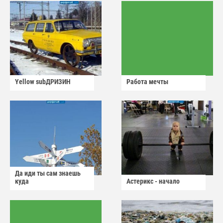
Yellow subДРИЗИН
Работа мечты
Да иди ты сам знаешь
куда
Астерикс - начало