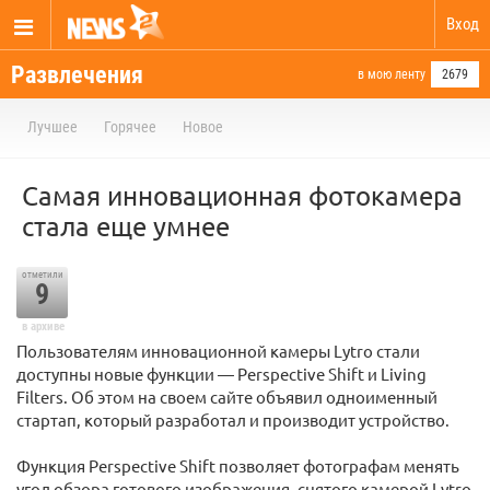
Вход
Развлечения
в мою ленту
2679
Лучшее
Горячее
Новое
Самая инновационная фотокамера
стала еще умнее
отметили
9
в архиве
Пользователям инновационной камеры Lytro стали
доступны новые функции — Perspective Shift и Living
Filters. Об этом на своем сайте объявил одноименный
стартап, который разработал и производит устройство.
Функция Perspective Shift позволяет фотографам менять
угол обзора готового изображения, снятого камерой Lytro.