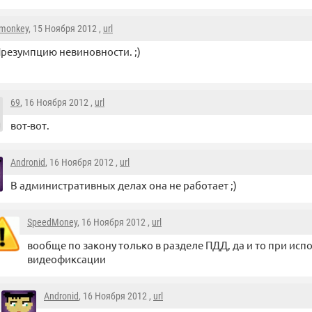
monkey
, 15 Ноября 2012 ,
url
резумпцию невиновности. ;)
69
, 16 Ноября 2012 ,
url
вот-вот.
Andronid
, 16 Ноября 2012 ,
url
В административных делах она не работает ;)
SpeedMoney
, 16 Ноября 2012 ,
url
вообще по закону только в разделе ПДД, да и то при ис
видеофиксации
Andronid
, 16 Ноября 2012 ,
url