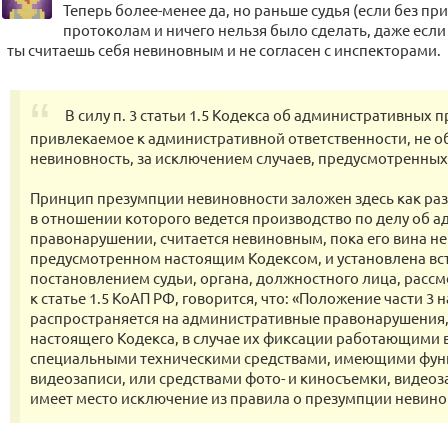
Теперь более-менее да, но раньше судья (если без п
протоколам и ничего нельзя было сделать, даже если
ты считаешь себя невиновным и не согласен с инспекторами.
В силу п. 3 статьи 1.5 Кодекса об административных
привлекаемое к административной ответственности, не о
невиновность, за исключением случаев, предусмотренных 
Принцип презумпции невиновности заложен здесь как раз в
в отношении которого ведется производство по делу об 
правонарушении, считается невиновным, пока его вина не 
предусмотренном настоящим Кодексом, и установлена вс
постановлением судьи, органа, должностного лица, расс
к статье 1.5 КоАП РФ, говорится, что: «Положение части 3 
распространяется на административные правонарушения,
настоящего Кодекса, в случае их фиксации работающими
специальными техническими средствами, имеющими функ
видеозаписи, или средствами фото- и киносъемки, видеоз
имеет место исключение из правила о презумпции невино