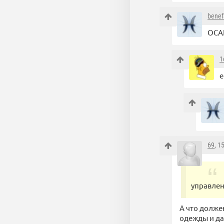
benef
ОСАГ
1
е
69
, 1
управлен
А что долже
одежды и д