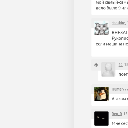
мой самый-самы
дело было 9 или
cheshire
,
ВНЕЗАП
Рукопис
если машина не 
69
, 1
поэт
Hunter77
А я сам
Den_D
, 1
Мне сес