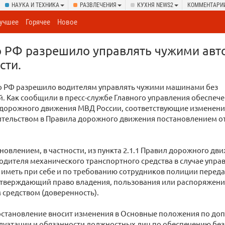
НАУКА И ТЕХНИКА
РАЗВЛЕЧЕНИЯ
КУХНЯ NEWS2
КОММЕНТАРИ
учшее
Горячее
Новое
о РФ разрешило управлять чужими ав
сти.
о РФ разрешило водителям управлять чужими машинами без
. Как сообщили в пресс-службе Главного управления обеспеч
 дорожного движения МВД России, соответствующие изменени
ительством в Правила дорожного движения постановлением от
овлением, в частности, из пункта 2.1.1 Правил дорожного дв
одителя механического транспортного средства в случае управ
 иметь при себе и по требованию сотрудников полиции переда
дтверждающий право владения, пользования или распоряжен
средством (доверенность).
остановление вносит изменения в Основные положения по до
плуатации и обязанности должностных лиц по обеспечению бе