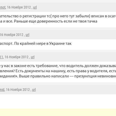
enot
, 16 Ноября 2012 ,
url
етельство о регистрации тс( про него тут забыли) вписан в осаг
а и все. Раньше еще доверенность если не твоя тачка
 16 Ноября 2012 ,
url
аспорт. По крайней мере в Украине так
11
, 16 Ноября 2012 ,
url
е у нас в законе есть требование, что водитель должен доказы
вления? Есть документы на машину, есть права у водителя, ест
свидания!». Выше правильно написали — презумпция невиновн
nid
, 16 Ноября 2012 ,
url
1