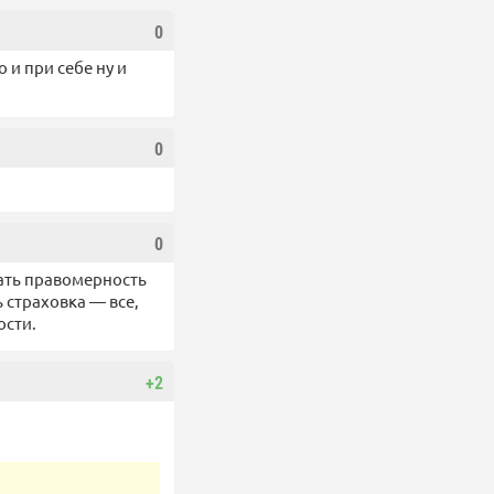
0
о и при себе ну и
0
0
вать правомерность
ь страховка — все,
ости.
+2