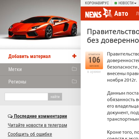
КОРОНАВИРУС
НОВОСТИ
Авто
Л
Правительств
без доверенно
Правительств
отметили
Добавить материал
106
доверенностей
безопасности
человек
Метки
в архиве
внесены прав
ноября 2012г.
Регионы
Данным постан
обязанность в
его владельца
документ, по
Последние комментарии
транспортным 
Читайте новости в телеграм
Кроме того, п
Сообщить об ошибке
средств к экс