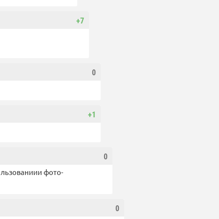
+7
0
+1
0
пользованиии фото-
0