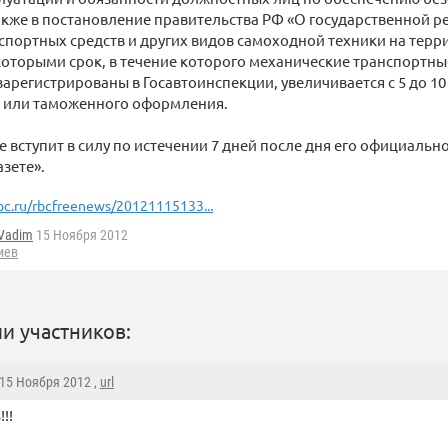
акже в постановление правительства РФ «О государственной р
портных средств и других видов самоходной техники на терр
оторыми срок, в течение которого механические транспортны
арегистрированы в Госавтоинспекции, увеличивается с 5 до 10 
 или таможенного оформления.
 вступит в силу по истечении 7 дней после дня его официальн
азете».
bc.ru/rbcfreenews/20121115133...
Vadim
15 Ноября 2012
иев
и участников:
 15 Ноября 2012 ,
url
!!