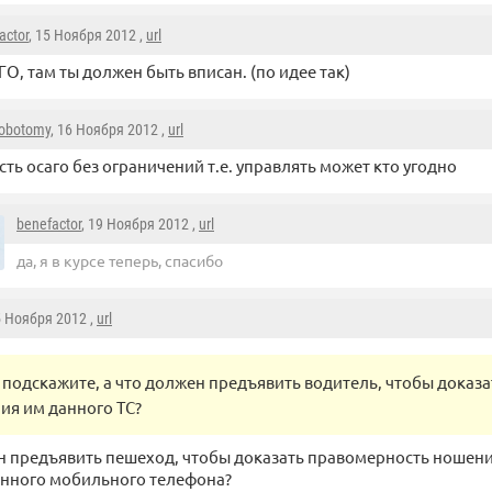
actor
, 15 Ноября 2012 ,
url
О, там ты должен быть вписан. (по идее так)
obotomy
, 16 Ноября 2012 ,
url
сть осаго без ограничений т.е. управлять может кто угодно
benefactor
, 19 Ноября 2012 ,
url
да, я в курсе теперь, спасибо
5 Ноября 2012 ,
url
подскажите, а что должен предъявить водитель, чтобы доказ
ия им данного ТС?
н предъявить пешеход, чтобы доказать правомерность ношен
анного мобильного телефона?