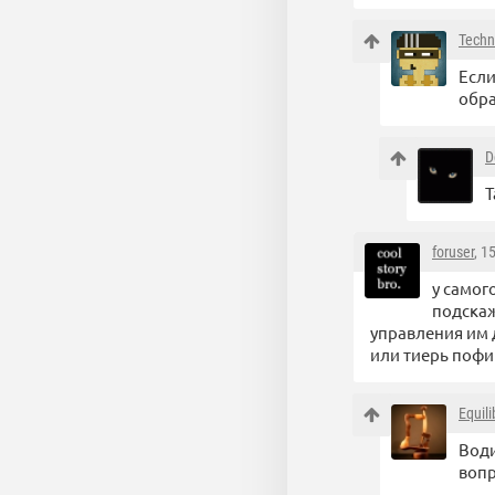
Techn
Если
обра
D
Т
foruser
, 1
у самог
подскаж
управления им 
или тиерь пофиг
Equil
Води
вопр