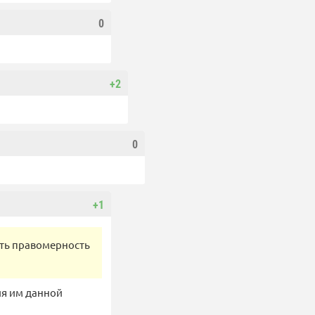
0
+2
0
+1
ать правомерность
ия им данной