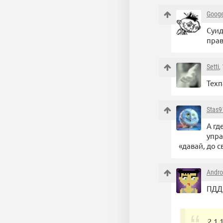
Goog
Суид
прав
Setti
,
Техп
Stas9
А гд
упра
«давай, до 
Andro
ПДД
2.1.