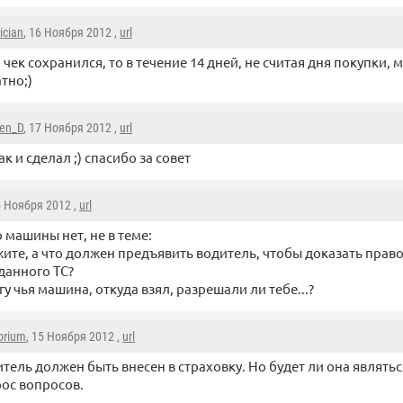
ician
, 16 Ноября 2012 ,
url
 чек сохранился, то в течение 14 дней, не считая дня покупки, 
тно;)
en_D
, 17 Ноября 2012 ,
url
ак и сделал ;) спасибо за совет
5 Ноября 2012 ,
url
о машины нет, не в теме:
ите, а что должен предъявить водитель, чтобы доказать прав
данного ТС?
у чья машина, откуда взял, разрешали ли тебе...?
ibrium
, 15 Ноября 2012 ,
url
тель должен быть внесен в страховку. Но будет ли она являть
ос вопросов.