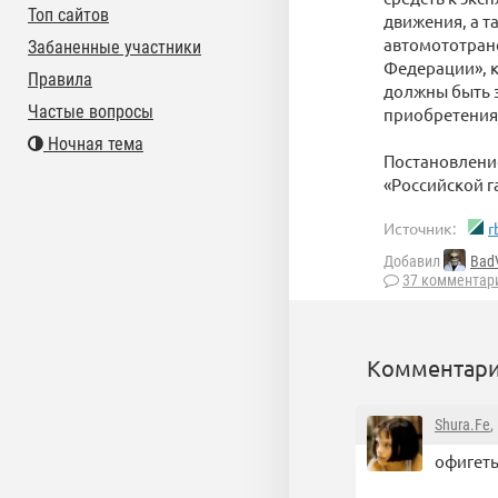
Топ сайтов
движения, а т
автомототранс
Забаненные участники
Федерации», к
Правила
должны быть з
Частые вопросы
приобретения
Ночная тема
Постановление
«Российской г
Источник:
r
Добавил
Bad
37 комментар
Комментари
Shura.Fe
,
офигеть!