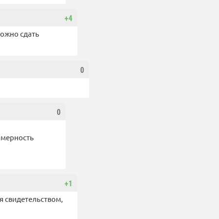
+4
можно сдать
0
0
омерность
+1
ся свидетельством,