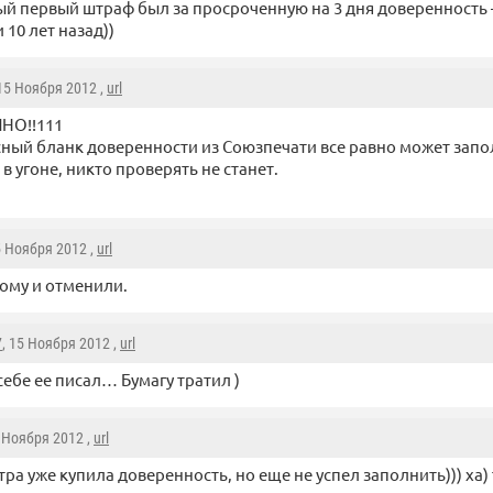
й первый штраф был за просроченную на 3 дня доверенность 
 10 лет назад))
 15 Ноября 2012 ,
url
НО!!111
ный бланк доверенности из Союзпечати все равно может запол
в угоне, никто проверять не станет.
5 Ноября 2012 ,
url
ому и отменили.
7
, 15 Ноября 2012 ,
url
 себе ее писал… Бумагу тратил )
5 Ноября 2012 ,
url
тра уже купила доверенность, но еще не успел заполнить))) ха)