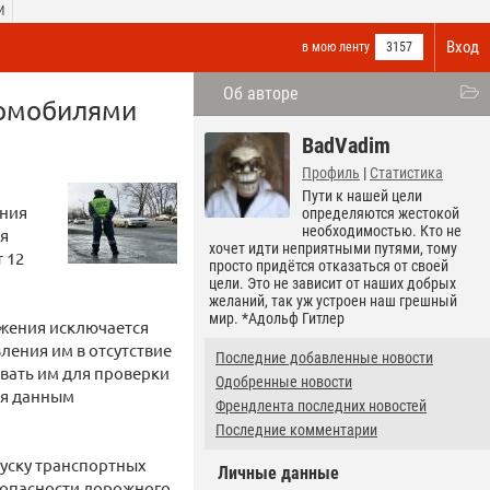
И
Вход
в мою ленту
3157
Об авторе
томобилями
BadVadim
Профиль
|
Статистика
Пути к нашей цели
ения
определяются жестокой
необходимостью. Кто не
я
хочет идти неприятными путями, тому
 12
просто придётся отказаться от своей
цели. Это не зависит от наших добрых
желаний, так уж устроен наш грешный
мир. *Адольф Гитлер
ижения исключается
ления им в отсутствие
Последние добавленные новости
вать им для проверки
Одобренные новости
ия данным
Френдлента последних новостей
Последние комментарии
пуску транспортных
Личные данные
зопасности дорожного