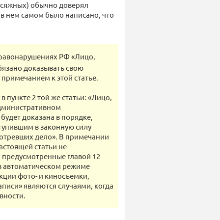
рисяжных) обычно доверял
 в нем самом было написано, что
 правонарушениях РФ «Лицо,
бязано доказывать свою
примечанием к этой статье.
 пункте 2 той же статьи: «Лицо,
административном
будет доказана в порядке,
тупившим в законную силу
мотревших дело». В примечании
настоящей статьи не
 предусмотренные главой 12
 в автоматическом режиме
ции фото- и киносъемки,
аписи» являются случаями, когда
вности.