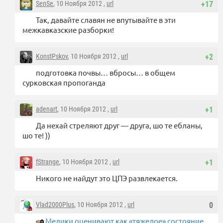
SenSe
, 10 Ноября 2012 ,
url
+17
Так, давайте славян не впутывайте в эти
межкавказские разборки!
KonstPskov
, 10 Ноября 2012 ,
url
+2
подготовка почвы… вбросы… в общем
сурковская пропоганда
adenart
, 10 Ноября 2012 ,
url
+1
Да нехай стреляют друг — друга, шо те ебланы,
шо те! ))
fStrange
, 10 Ноября 2012 ,
url
+1
Никого не найдут это ЦПЭ развлекается.
Vlad2000Plus
, 10 Ноября 2012 ,
url
0
Медики оценивают как «тяжелое» состояние