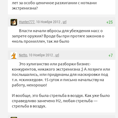
лет за особо ценичное разжигании с нотками
экстремизма?
Hunter777
, 10 Ноября 2012 ,
url
+25
Власти начали вбросы для убеждения масс о
запрете оружия? Вроде бы при протяге законов о
«ноль промилле», так же было
Netto
, 10 Ноября 2012 ,
url
+7
Это хулиганство или разборки бизнес-
конкурентов, никакого экстремизма ;) А лозунги или
послышались, или придуманы для маскировки под
т.н. «скинхедов». 15 суток и письмо начальству на
работу, нехорошо!
И вообще, это была стрельба в воздух. Как уже было
справедливо замечено Н2, любая стрельба —
стрельба в воздух.