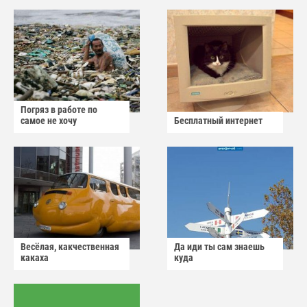
Погряз в работе по
самое не хочу
Бесплатный интернет
Весёлая, какчественная
Да иди ты сам знаешь
какаха
куда