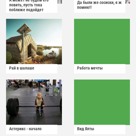
А может не будем его
Да были же сосиски, я ж
ловить, пусть тока
помню!!
поближе подойдет
Рай в шалаше
Работа мечты
Астерикс - начало
Вид Ялты