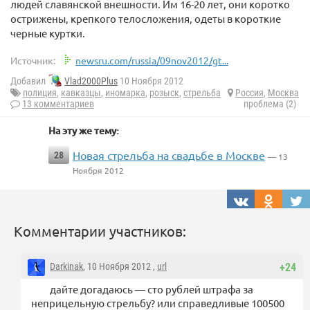
людей славянской внешности. Им 16-20 лет, они коротко
острижены, крепкого телосложения, одеты в короткие
черные куртки.
Источник:
newsru.com/russia/09nov2012/gt...
Добавил
Vlad2000Plus
10 Ноября 2012
полиция
,
кавказцы
,
иномарка
,
розыск
,
стрельба
Россия
,
Москва
13 комментариев
проблема (2)
На эту же тему:
Новая стрельба на свадьбе в Москве
28
— 13
Ноября 2012
Комментарии участников:
Darkinak
, 10 Ноября 2012 ,
url
+24
дайте догадаюсь — сто рублей штрафа за
неприцельную стрельбу? или справедливые 100500