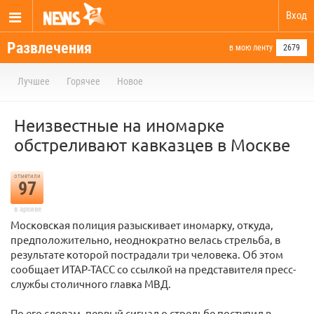
Вход
Развлечения
в мою ленту
2679
Лучшее
Горячее
Новое
Неизвестные на иномарке
обстреливают кавказцев в Москве
отметили
97
в архиве
Московская полиция разыскивает иномарку, откуда,
предположительно, неоднократно велась стрельба, в
результате которой пострадали три человека. Об этом
сообщает ИТАР-ТАСС со ссылкой на представителя пресс-
службы столичного главка МВД.
По его словам, первый сигнал о стрельбе поступил в