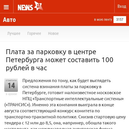
Вход
Авто
в мою ленту
3157
Лучшее
Горячее
Новое
Плата за парковку в центре
Петербурга может составить 100
рублей в час
Предложения по тому, как будет выглядеть
отметили
14
система взимания платы за парковку в
Петербурге, готовит малоизвестное московское
в архиве
НПЦ «Транспортные интеллектуальные системы»
(«ТРАНСИС»). Именно эта компания выиграла в конце
августа соответствующий конкурс комитета по
транспортно-транзитной политике. Снизив стартовую цену
тендера с 12 млн до 8,5, она, например, обошла такого
мастодонта, как международная аудиторская фирма