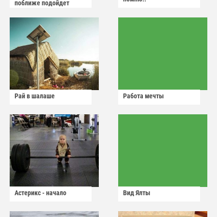
поближе подойдет
Рай в шалаше
Работа мечты
Астерикс - начало
Вид Ялты