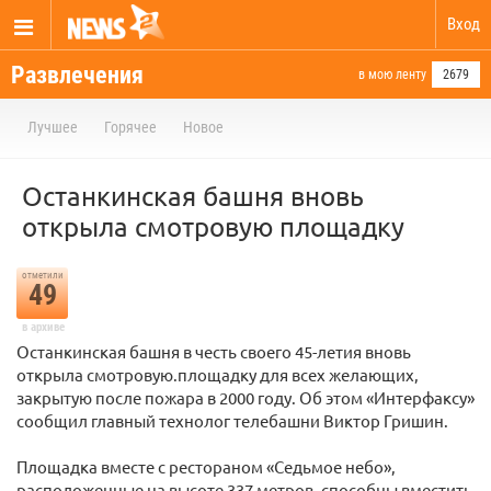
Вход
Развлечения
в мою ленту
2679
Лучшее
Горячее
Новое
Останкинская башня вновь
открыла смотровую площадку
отметили
49
в архиве
Останкинская башня в честь своего 45-летия вновь
открыла смотровую.площадку для всех желающих,
закрытую после пожара в 2000 году. Об этом «Интерфаксу»
сообщил главный технолог телебашни Виктор Гришин.
Площадка вместе с рестораном «Седьмое небо»,
расположенные на высоте 337 метров, способны вместить