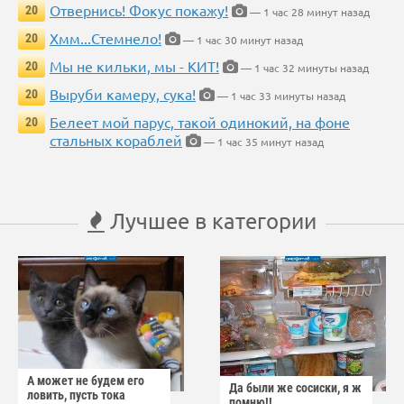
Отвернись! Фокус покажу!
20
— 1 час 28 минут назад
Хмм...Стемнело!
20
— 1 час 30 минут назад
Мы не кильки, мы - КИТ!
20
— 1 час 32 минуты назад
Выруби камеру, сука!
20
— 1 час 33 минуты назад
Белеет мой парус, такой одинокий, на фоне
20
стальных кораблей
— 1 час 35 минут назад
Лучшее в категории
А может не будем его
Да были же сосиски, я ж
ловить, пусть тока
помню!!