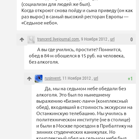
(социализм для людей же был).
Когда откроют снова пойду и сына приведу (он как
раз вырос) в самый высокий ресторан Европы —
«Седьмое небо».
trancerd.livejournal.com
, 9 Ноября 2012 ,
url
0
А вы где учились, простите? Помнится,
обед в 84-м обошелся в 15 руб. на человека,
без алкоголя.
rusinvent
, 11 Ноября 2012 ,
url
+1
Да, мы на седьмом небе обедали без
алкоголя. Это был по нынешнему
выражению «Бизнес-ланч» (комплексный
обед), входивший в стоимость экскурсии на
Останкинскую телебашню. Мы учились в
политехническом институте (не в столице)
и были в Москве проездом в Прибалтику на
зимних студенческих каникулах. Но
комплексный обед на седьмом небе был