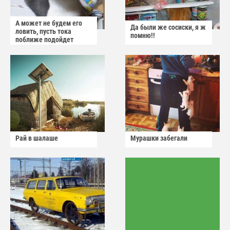
А может не будем его
Да были же сосиски, я ж
ловить, пусть тока
помню!!
поближе подойдет
Рай в шалаше
Мурашки забегали