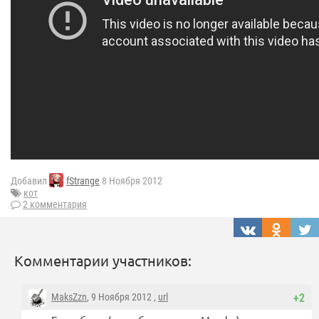
Добавил
fStrange
8 Ноября 2012
кот
2 комментария
Комментарии участников:
MaksZzn
, 9 Ноября 2012 ,
url
+2