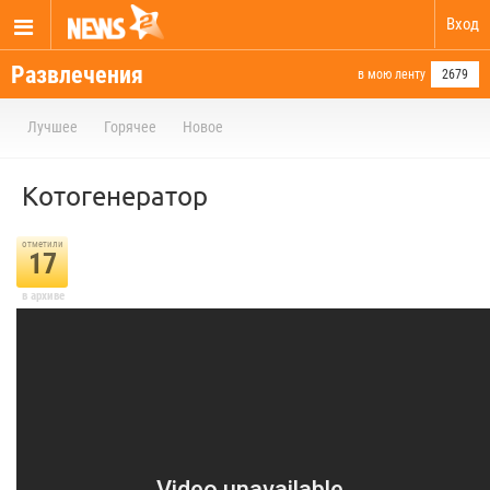
Вход
Развлечения
в мою ленту
2679
Лучшее
Горячее
Новое
Котогенератор
отметили
17
в архиве