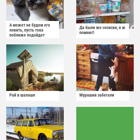
А может не будем его
Да были же сосиски, я ж
ловить, пусть тока
помню!!
поближе подойдет
Рай в шалаше
Мурашки забегали