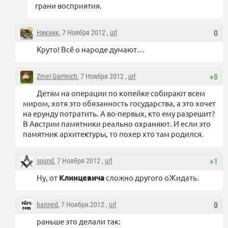
грани восприятия.
Никник
, 7 Ноября 2012 ,
url
0
Круто! Всё о народе думают…
Zmei Garrinich
, 7 Ноября 2012 ,
url
+8
Детям на операции по копейке собирают всем
миром, хотя это обязанность государства, а это хочет
на ерунду потратить. А во-первых, кто ему разрешит?
В Австрии памятники реально охраняют. И если это
памятник архитектуры, то похер хто там родился.
sound
, 7 Ноября 2012 ,
url
+1
Ну, от
Клинцевича
сложно другого оЖидать.
banned
, 7 Ноября 2012 ,
url
0
раньше это делали так: