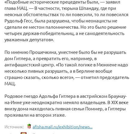
«Подобные исторические прецеденты были, — заявил
глава МАЦ. — В частности, тюрьма Шпандау, где при
неясных обстоятельствах то ли повесили, то ли повесился
Рудольф Гесс, была разрушена, чтобы неонацисты не
сделали ее местом паломничества. Но это было решение
четырех держав-победительниц, а не самодеятельность
уважаемых депутатов».
По мнению Прошечкина, уместнее было бы не разрушать
дом Гитлера, а превратить его, например, в
антифашистский центр. «По такой логике в Мюнхене надо
несколько пивных разрушить, а в Берлине вообще
страшно сказать, сколько всего», — отметил председатель
МАЦ.
Родовое гнездо Адольфа Гитлера в австрийском Браунау-
на-Инне уже неоднократно меняло владельцев. В XIX веке
внизу дома находилась пивная семьи Поммер, а Гитлеры
проживали на втором этаже.
Источник:
afisha.mail.ru/exhibition/news...