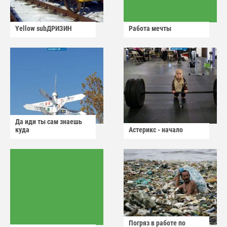
Yellow subДРИЗИН
Работа мечты
Да иди ты сам знаешь
куда
Астерикс - начало
Погряз в работе по