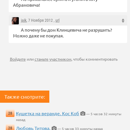
Абрамовича!
jaik
, 7 Ноября 2012 ,
url
0
А почему бы дом Клинцевича не разрушить?
Можно даже не покупая.
Войдите
или
станьте участником
, чтобы комментировать
Также смотрите:
Кушетка на веранде. Кос Коб
28
— 5 часов 32 минуты
назад
Любовь Титова.
28
— 5 часов 33 минуты назад