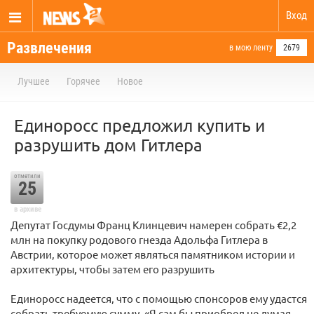
Вход
Развлечения
в мою ленту
2679
Лучшее
Горячее
Новое
Единоросс предложил купить и
разрушить дом Гитлера
отметили
25
в архиве
Депутат Госдумы Франц Клинцевич намерен собрать €2,2
млн на покупку родового гнезда Адольфа Гитлера в
Австрии, которое может являться памятником истории и
архитектуры, чтобы затем его разрушить
Единоросс надеется, что с помощью спонсоров ему удастся
собрать требуемую сумму. «Я сам бы приобрел не думая,