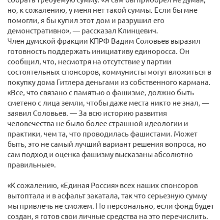
но, к сожалению, у меня нет такой суммы. Если бы мне
помогли, я бы купил этот дом и разрушил его
демонстративно», — рассказал Клинцевич.
Член думской фракции КПРФ Вадим Соловьев выразил
готовность поддержать инициативу единоросса. Он
сообщил, что, несмотря на отсутствие у партии
состоятельных спонсоров, коммунисты могут вложиться в
покупку дома Гитлера деньгами из собственного кармана.
«Все, что связано с памятью о фашизме, должно быть
сметено с лица земли, чтобы даже места никто не знал, —
заявил Соловьев. — За всю историю развития
человечества не было более страшной идеологии и
практики, чем та, что проводилась фашистами. Может
быть, это не самый лучший вариант решения вопроса, но
сам подход и оценка фашизму высказаны абсолютно
правильные».
«К сожалению, «Единая Россия» всех наших спонсоров
вытоптала и в асфальт закатала, так что серьезную сумму
мы привлечь не сможем. Но персонально, если фонд будет
создан, я готов свои личные средства на это перечислить.