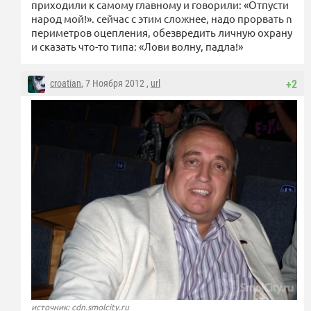
приходили к самому главному и говорили: «Отпусти
народ мой!». сейчас с этим сложнее, надо прорвать n
периметров оцепления, обезвредить личную охрану
и сказать что-то типа: «Лови волну, падла!»
croatian
, 7 Ноября 2012 ,
url
+2
источник: cdn.smolcity.ru