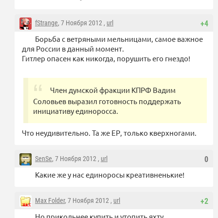
fStrange
, 7 Ноября 2012 ,
url
+4
Борьба с ветряными мельницами, самое важное
для России в данный момент.
Гитлер опасен как никогда, порушить его гнездо!
Член думской фракции КПРФ Вадим
Соловьев выразил готовность поддержать
инициативу единоросса.
Что неудивительно. Та же ЕР, только кверхногами.
SenSe
, 7 Ноября 2012 ,
url
0
Какие же у нас единоросы креативненькие!
Max Folder
, 7 Ноября 2012 ,
url
+2
Но прикольнее купить и утопить яхту