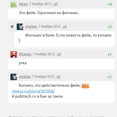
Alexei
, 7 Ноября 2012 ,
url
+4
Это фейк. Оригинал на фогньюс.
croatian
, 7 Ноября 2012 ,
url
+2
Фогньюс в бане. Если новость фейк, то копаем
:)
fStrange
, 7 Ноября 2012 ,
url
+1
утка
croatian
, 7 Ноября 2012 ,
url
+1
Копаем, это действительно фейк:
55
news2.ru/story/367058/
А polittech.ru в бан за такое.