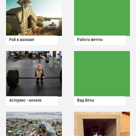
Рай в шалаше
Работа мечты
Астерикс - начало
Вид Ялты