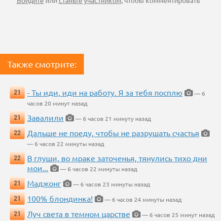
Войдите
или
станьте участником
, чтобы комментировать
Также смотрите:
- Ты иди, иди на работу. Я за тебя посплю
21
— 6
часов 20 минут назад
Завалили
21
— 6 часов 21 минуту назад
Дальше не поеду, чтобы не разрушать счастья
22
— 6 часов 22 минуты назад
В глуши, во мраке заточенья, тянулись тихо дни
22
мои...
— 6 часов 22 минуты назад
Маджонг
21
— 6 часов 23 минуты назад
100% блондинка!
21
— 6 часов 24 минуты назад
Луч света в темном царстве
21
— 6 часов 25 минут назад