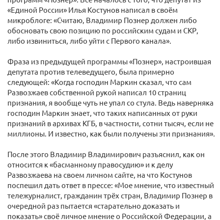
«Единой России» Илья Костунов написал в своём
микроблоге: «Считаю, Владимир Познер должен либо
обосновать свою позицию по российским судам и СКР,
либо извиниться, либо уйти с Первого канала».
Фраза из предыдущей программы «Познер», настроившая
депутата против телеведущего, была примерно
следующей: «Когда господин Маркин сказал, что сам
Развозжаев собственной рукой написал 10 страниц
признания, я вообще чуть не упал со стула. Ведь наверняка
господин Маркин знает, что таких написанных от руки
признаний в архивах КГБ, в частности, сотни тысяч, если не
миллионы. И известно, как были получены эти признания».
После этого Владимир Владимирович разъяснил, как он
относится к «басманному правосудию» и к делу
Развозжаева на своем личном сайте, на что Костунов
поспешил дать ответ в прессе: «Мое мнение, что известный
тележурналист, гражданин трёх стран, Владимир Познер в
очередной раз пытается «старательно доказать и
показать» своё личное мнение о Российской Федерации, а