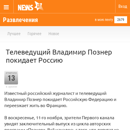
Вход
Развлечения
в мою ленту
2679
Лучшее
Горячее
Новое
Телеведущий Владимир Познер
покидает Россию
отметили
13
в архиве
Известный российский журналист и телеведущий
Владимир Познер покидает Российскую Федерацию и
переезжает жить во Францию.
В воскресенье, 11-го ноября, зрители Первого канала
увидят заключительный выпуск из цикла авторских
программ «Познер». Всё началось с того, что депутат из