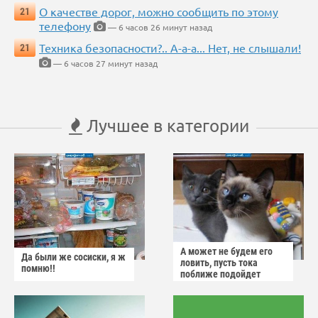
О качестве дорог, можно сообщить по этому
21
телефону
— 6 часов 26 минут назад
Техника безопасности?.. А-а-а... Нет, не слышали!
21
— 6 часов 27 минут назад
Лучшее в категории
А может не будем его
Да были же сосиски, я ж
ловить, пусть тока
помню!!
поближе подойдет