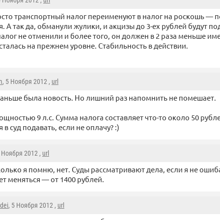
5 Ноября 2012 ,
url
сто транспортный налог переименуют в налог на роскошь — по
я. А так да, обманули жулики, и акцизы до 3-ех рублей будут п
алог не отменили и более того, он должен в 2 раза меньше им
осталась на прежнем уровне. Стабильность в действии.
m
, 5 Ноября 2012 ,
url
аньше была новость. Но лишний раз напомнить не помешает.
ощностью 9 л.с. Сумма налога составляет что-то около 50 рубле
 в суд подавать, если не оплачу? :)
5 Ноября 2012 ,
url
олько я помню, нет. Суды рассматривают дела, если я не ошиб
т меняться — от 1400 рублей.
dei
, 5 Ноября 2012 ,
url