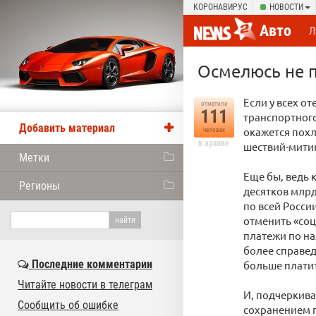
КОРОНАВИРУС
НОВОСТИ
Авто
Л
Осмелюсь не п
Если у всех о
отметили
111
транспортного
Добавить материал
окажется похл
человек
в архиве
шествий-мити
Метки
Еще бы, ведь 
Регионы
десятков млрд
по всей Росси
отменить «со
платежи по на
более справед
Последние комментарии
больше платит
Читайте новости в телеграм
И, подчеркива
Сообщить об ошибке
сохранением п