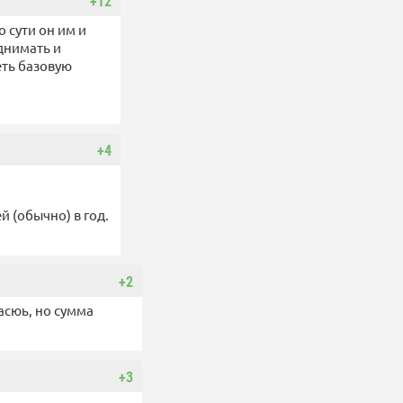
+12
 сути он им и
однимать и
еть базовую
+4
й (обычно) в год.
+2
асюь, но сумма
+3