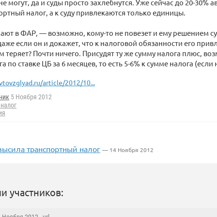
не могут, да и суды просто захлебнутся. Уже сейчас до 20-30% 
ортный налог, а к суду привлекаются только единицы.
ают в ФАР, — возможно, кому-то не повезет и ему решением су
 даже если он и докажет, что к налоговой обязанности его при
ом теряет? Почти ничего. Присудят ту же сумму налога плюс, во
а по ставке ЦБ за 6 месяцев, то есть 5-6% к сумме налога (если н
vtovzglyad.ru/article/2012/10...
ник
5 Ноября 2012
 налог
ия
высила транспортный налог
— 14 Ноября 2012
и участников: