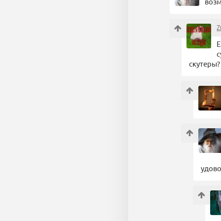
возм
Z
Е
с
скутеры?
удово