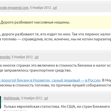
ovsky.myopenid.com
, 5 Ноября 2012 ,
url
Дороги разбивают массивные машины.
, дороги разбивают те, кто ездит по ним. Так что перенос нало
в топливо — справедлив, если, конечно, мы не хотим паразитир
erendei
, 5 Ноября 2012 ,
url
о многих странах это включено в стоимость бензина и налог о
де заправлялось транспортное средство.
 дорогой бензин в Норвегии, самый дешевый — в России
. В Н
несены в стоимость топлива, по причине лучшей собираемости 
Nightingale
, 5 Ноября 2012 ,
url
Только европейская статистика. Ни США, ни стран Ближнего 