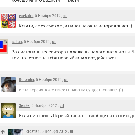
exekutor
, 5 Ноября 2012 ,
url
Кстати, смех смехом, а налог на окна история знает :)
suhan
, 5 Ноября 2012 ,
url
За диагональ телевизора положены налоговые льготы. 
тем полезнее на тебя первыйканал воздействует.
Berendei
, 5 Ноября 2012 ,
url
и эта версия тоже имеет право на существование :)))
SenSe
, 5 Ноября 2012 ,
url
Если смотришь Первый канал — вообще на пенсию д
croatian
, 5 Ноября 2012 ,
url