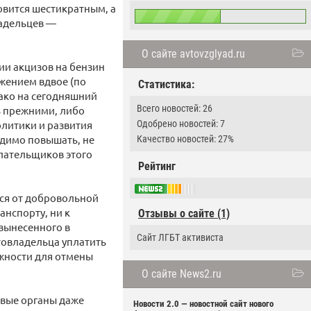
новится шестикратным, а
ладельцев —
О сайте avtovzglyad.ru
ии акцизов на бензин
ижением вдвое (по
Статистика:
ако на сегодняшний
Всего новостей: 26
сь прежними, либо
олитики и развития
Одобрено новостей: 7
одимо повышать, не
Качество новостей: 27%
плательщиков этого
Рейтинг
ься от добровольной
анспорту, ни к
Отзывы о сайте (1)
 вынесенного в
Сайт ЛГБТ активиста
товладельца уплатить
ожности для отмены
О сайте News2.ru
овые органы даже
Новости 2.0 — новостной сайт нового