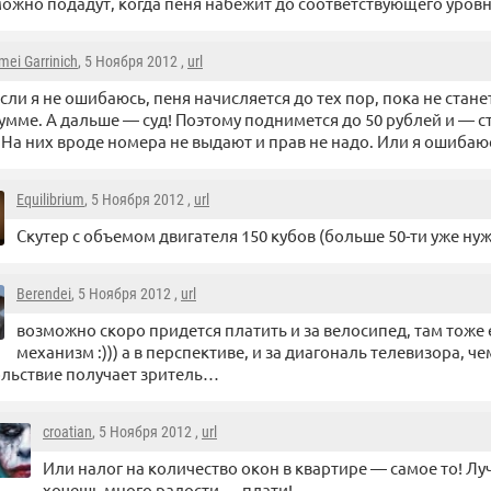
ожно подадут, когда пеня набежит до соответствующего уров
mei Garrinich
, 5 Ноября 2012 ,
url
сли я не ошибаюсь, пеня начисляется до тех пор, пока не стан
умме. А дальше — суд! Поэтому поднимется до 50 рублей и — с
 На них вроде номера не выдают и прав не надо. Или я ошибаю
Equilibrium
, 5 Ноября 2012 ,
url
Скутер с объемом двигателя 150 кубов (больше 50-ти уже ну
Berendei
, 5 Ноября 2012 ,
url
возможно скоро придется платить и за велосипед, там тоже 
механизм :))) а в перспективе, и за диагональ телевизора, 
льствие получает зритель…
croatian
, 5 Ноября 2012 ,
url
Или налог на количество окон в квартире — самое то! Лу
хочешь много радости — плати!