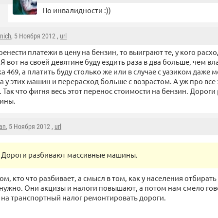
По инвалидности :))
inich
, 5 Ноября 2012 ,
url
ренести платежи в цену на бензин, то выиграют те, у кого расх
 Я вот на своей девятине буду ездить раза в два больше, чем в
а 469, а платить буду столько же или в случае с уазиком даже 
 у этих машин и перерасход больше с возрастом. А уж про все
. Так что фигня весь этот перенос стоимости на бензин. Дорог
ины.
ian
, 5 Ноября 2012 ,
url
Дороги разбивают массивные машины.
ом, кто что разбивает, а смысл в том, как у населения отбирать 
к нужно. Они акцизы и налоги повышают, а потом нам смело гов
 на транспортный налог ремонтировать дороги.