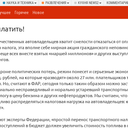
НАУКА И ТЕХНИКА
РАЗВЛЕЧЕНИЯ
КУХНЯ NEWS2
КОММЕНТАРИ
учшее
Горячее
Новое
латить!
течественных автовладельцев хватит смелости отказаться от о
 налога, эта вполне себе мирная акция гражданского неповин
еще всех вместе взятых «маршей миллионов» и других выступ
нгов.
кроме политических потерь, режим понесет и серьезные эконо
. рублей, на которые «разводят» около 27 млн. плательщиков
и. Но, считают в ФАР, сегодня только таким образом можно за
циально несправедливый и морально устаревший транспортный
логу в цену бензина и других нефтепродуктов. Мы считаем, чт
ливо распределяться налоговая нагрузка на автовладельцев: к
».
ют эксперты Федерации, «простой перенос транспортного нало
оступлений в бюджет должен увеличить стоимость топлива в 