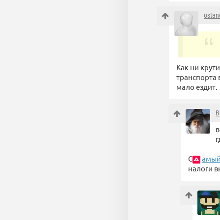
ostan
Как ни крути
транспорта 
мало ездит.
B
в
г
С
амый
налоги в