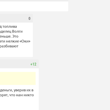
0
од топлива
ладелец Волги
меньше. Это
 эти мелкие «Оки»
и разбивают
+12
деньги, уверив их в
орят, что нам никто