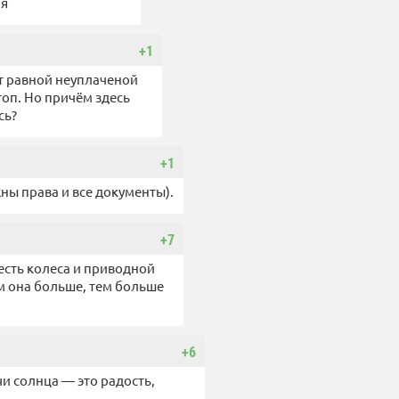
ня
+1
ет равной неуплаченой
топ. Но причём здесь
сь?
+1
жны права и все документы).
+7
есть колеса и приводной
чем она больше, тем больше
+6
чи солнца — это радость,