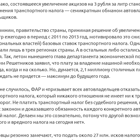
ако, состоявшееся увеличение акцизов на 3 рубля за литр ста
ранения транспортного налога — семикратным обманом автов
ьщиков.
омним, правительство страны, принимая решение об увеличен
итр ежегодно в период с 2011 по 2013 год, мотивировало это сн
нальных властей) базовых ставок транспортного налога. Одн
пали лишь в трех регионах страны. А в остальных либо остали
. Так, летом нынешнего глава департамента экономической п
м Решетников заявил, что плату за владение машиной необх
да, когда и на сколько. Но, думается, 2,1 миллиону столичных 
ждать не придется — максимум до будущего года.
 не случилось, ФАР и «призывает всех автовладельцев отказат
ортного налога, который никакого отношения не имеет ни к тр
рог. Не платить транспортный налог без судебного решения,
с законом и доказавшего обязанность каждого конкретного ав
й налог. Делаем мы это сознательно, потому что другой возм
го и вредного налога на сегодня нет».
вцы резонно замечают, что подать около 27 млн. исков налог