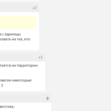
+7
га с единицы
овать на тех, кто
+1
стается на территории
орвегии некоторые
:)
0
востока.