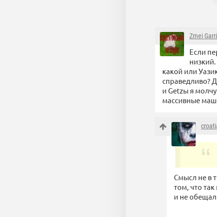
Zmei Garr
Если пе
низкий.
какой или Уазик
справедливо? Да
и Getzы я молчу
массивные маш
croat
Смысл не в т
том, что та
и не обещал