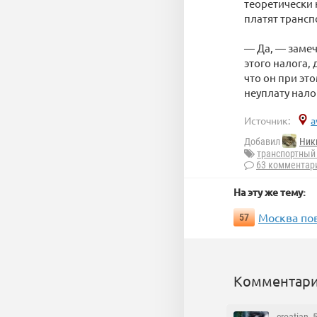
теоретически 
платят трансп
— Да, — замеч
этого налога,
что он при эт
неуплату налог
Источник:
a
Добавил
Ник
транспортный
63 комментар
На эту же тему:
Москва по
57
Комментари