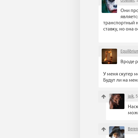
croatian
, 
Они про
являетс
транспортный н
ставку, но она 
Equilibriu
Вроде р
У меня скутер м
Будут ли на меня
jaik
, 
Наск
може
Beren