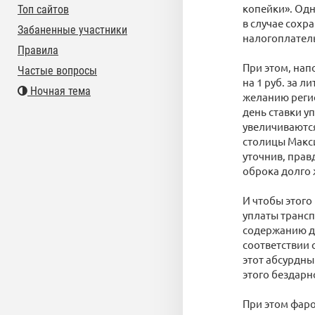
копейки». Одн
Топ сайтов
в случае сох
Забаненные участники
налогоплател
Правила
При этом, нап
Частые вопросы
на 1 руб. за л
Ночная тема
желанию регио
день ставки у
увеличиваются
столицы Макси
уточнив, прав
оброка долго 
И чтобы этого
уплаты трансп
содержанию до
соответствии 
этот абсурдны
этого бездарно
При этом фаро