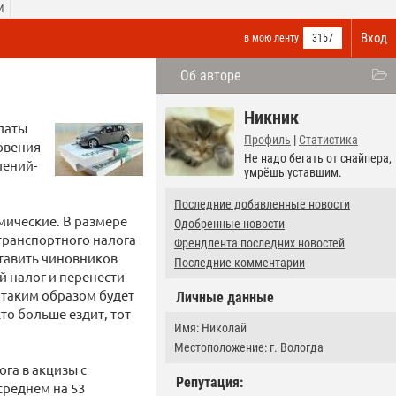
И
Вход
в мою ленту
3157
Об авторе
Никник
платы
Профиль
|
Статистика
овения
Не надо бегать от снайпера,
лений-
умрёшь уставшим.
Последние добавленные новости
мические. В размере
Одобренные новости
 транспортного налога
Френдлента последних новостей
ставить чиновников
Последние комментарии
 налог и перенести
о таким образом будет
Личные данные
то больше ездит, тот
Имя: Николай
Местоположение: г. Вологда
га в акцизы с
Репутация:
среднем на 53