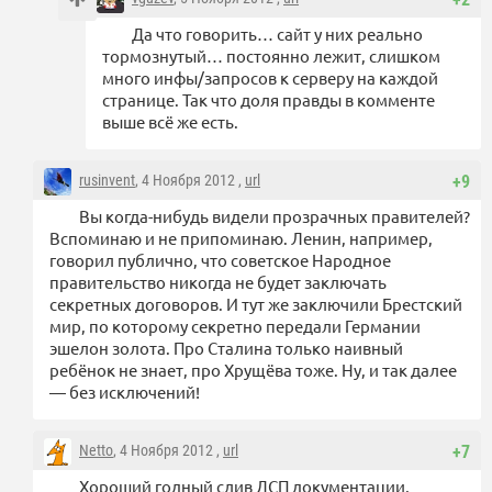
Да что говорить… сайт у них реально
тормознутый… постоянно лежит, слишком
много инфы/запросов к серверу на каждой
странице. Так что доля правды в комменте
выше всё же есть.
rusinvent
, 4 Ноября 2012 ,
url
+9
Вы когда-нибудь видели прозрачных правителей?
Вспоминаю и не припоминаю. Ленин, например,
говорил публично, что советское Народное
правительство никогда не будет заключать
секретных договоров. И тут же заключили Брестский
мир, по которому секретно передали Германии
эшелон золота. Про Сталина только наивный
ребёнок не знает, про Хрущёва тоже. Ну, и так далее
— без исключений!
Netto
, 4 Ноября 2012 ,
url
+7
Хороший годный слив ДСП документации,