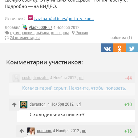
Подробно — на ВИДЕО.
Источник:
tvrain.ru/articles/putin_v_kon...
Добавил
Vlad2000Plus
4 Ноября 2012
путин
,
сюжет
,
съёмка
,
консервы
Россия
24 комментария
проблема (1)
Комментарии участников:
costoptimizator
, 4 Ноября 2012 ,
url
-44
Комментарий скрыт. Нажмите, чтобы показать.
davaeron
, 4 Ноября 2012 ,
url
+10
С холодильника пишете?
pomorin
, 4 Ноября 2012 ,
url
+16