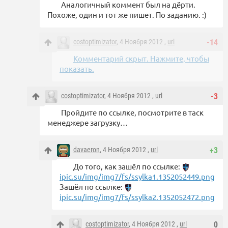
Аналогичный коммент был на дёрти.
Похоже, один и тот же пишет. По заданию. :)
costoptimizator
, 4 Ноября 2012 ,
url
-14
Комментарий скрыт. Нажмите, чтобы
показать.
costoptimizator
, 4 Ноября 2012 ,
url
-3
Пройдите по ссылке, посмотрите в таск
менеджере загрузку…
davaeron
, 4 Ноября 2012 ,
url
+3
До того, как зашёл по ссылке:
ipic.su/img/img7/fs/ssylka1.1352052449.png
Зашёл по ссылке:
ipic.su/img/img7/fs/ssylka2.1352052472.png
costoptimizator
, 4 Ноября 2012 ,
url
0