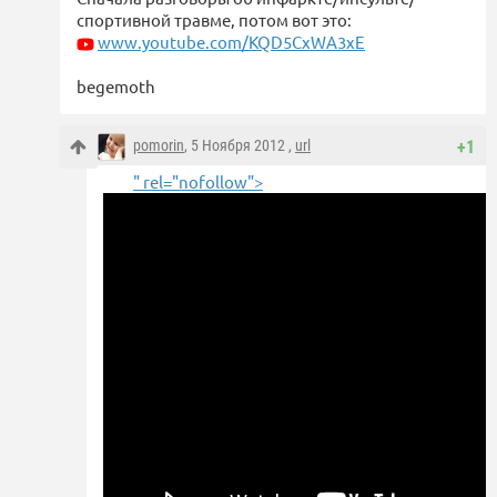
спортивной травме, потом вот это:
www.youtube.com/KQD5CxWA3xE
begemoth
pomorin
, 5 Ноября 2012 ,
url
+1
" rel="nofollow">