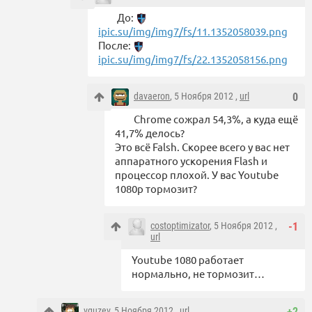
До:
ipic.su/img/img7/fs/11.1352058039.png
После:
ipic.su/img/img7/fs/22.1352058156.png
davaeron
, 5 Ноября 2012 ,
url
0
Chrome сожрал 54,3%, а куда ещё
41,7% делось?
Это всё Falsh. Скорее всего у вас нет
аппаратного ускорения Flash и
процессор плохой. У вас Youtube
1080p тормозит?
costoptimizator
, 5 Ноября 2012 ,
-1
url
Youtube 1080 работает
нормально, не тормозит…
vguzev
, 5 Ноября 2012 ,
url
+2