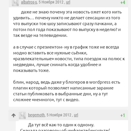
albatros-s
, 5 Ноября 2012 ,
url
+4
даже не знаю почему эта новость ожет кого нить
удивить… почему никто не делает сенсации из того
что выпуски ток-шоу записывают сразу пачками, а
потом пол года показывают по выпуску в неделю? и
так везде на телевидении.
а в случае с презиентом- ну в график тоже не всегда
модно вставить все нужные сьёмки,
«развлекательные» новости, типа поездок на полюс к
медведям, лучше снимать когда удобнее и
показывать тоже.
блин, народ, ведь даже у блогеров в wordpress есть
плагин который позволяет написанные зарание
статьи публиковать в выбранные дни, ну а тут
сложнее «немного», тут с видео.
begemoth
, 5 Ноября 2012 ,
url
+1
Да тут всё как-то один к одному.
Сначала разговоры об инфаркте/инсульте/