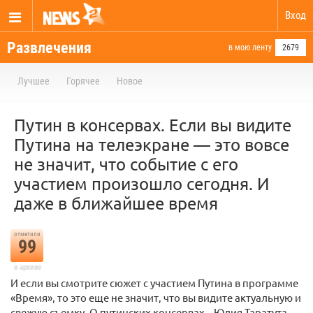
Вход
Развлечения
в мою ленту
2679
Лучшее
Горячее
Новое
Путин в консервах. Если вы видите
Путина на телеэкране — это вовсе
не значит, что событие с его
участием произошло сегодня. И
даже в ближайшее время
отметили
99
в архиве
И если вы смотрите сюжет с участием Путина в программе
«Время», то это еще не значит, что вы видите актуальную и
свежую съемку. О путинских консервах – Юлия Таратута.