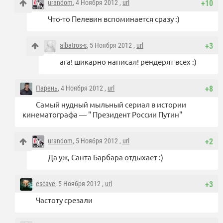
urandom
, 4 Ноября 2012 ,
url
+10
Что-то Пелевин вспоминается сразу :)
albatros-s
, 5 Ноября 2012 ,
url
+3
ага! шикарно написал! рендерят всех :)
Парень
, 4 Ноября 2012 ,
url
+8
Самый нудный мыльный сериал в истории
кинематографа — " Президент России Путин"
urandom
, 5 Ноября 2012 ,
url
+2
Да уж, Санта Барбара отдыхает :)
escave
, 5 Ноября 2012 ,
url
+3
Частоту срезали