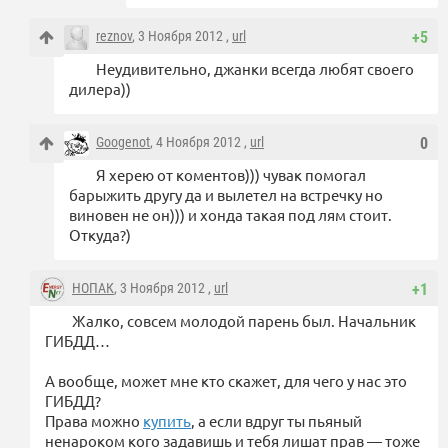
reznov
, 3 Ноября 2012 ,
url
+5
Неудивительно, джанки всегда любят своего
дилера))
Googenot
, 4 Ноября 2012 ,
url
0
Я херею от коментов))) чувак помогал
барыжить другу да и вылетел на встречку но
виновен не он))) и хонда такая под лям стоит.
Откуда?)
НОПАК
, 3 Ноября 2012 ,
url
+1
Жалко, совсем молодой парень был. Начальник
ГИБДД…
А вообще, может мне кто скажет, для чего у нас это
ГИБДД?
Права можно
купить
, а если вдруг ты пьяный
ненароком кого задавишь и тебя лишат прав — тоже