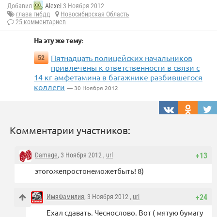
Добавил
Alexei
3 Ноября 2012
глава гибдд
Новосибирская Область
25 комментариев
На эту же тему:
Пятнадцать полицейских начальников
52
привлечены к ответственности в связи с
14 кг амфетамина в багажнике разбившегося
коллеги
— 30 Ноября 2012
Комментарии участников:
Damage
, 3 Ноября 2012 ,
url
+13
этогожепростонеможетбыть! 8)
ИмяФамилия
, 3 Ноября 2012 ,
url
+24
Ехал сдавать. Чеснослово. Вот ( мятую бумагу