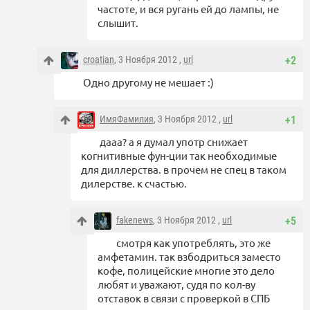
частоте, и вся ругань ей до лампы, не
слышит.
croatian
, 3 Ноября 2012 ,
url
+2
Одно другому не мешает :)
ИмяФамилия
, 3 Ноября 2012 ,
url
+1
дааа? а я думал употр снижает
когнитивные фун-ции так необходимые
для диллерства. в прочем не спец в таком
дилерстве. к счастью.
fakenews
, 3 Ноября 2012 ,
url
+5
смотря как употреблять, это же
амфетамин. так взбодриться заместо
кофе, полицейские многие это дело
любят и уважают, судя по кол-ву
отставок в связи с проверкой в СПБ