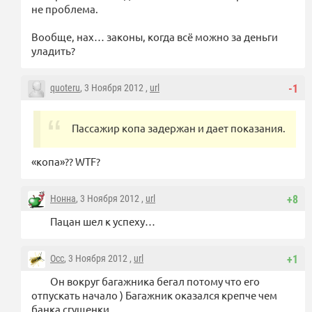
не проблема.
Вообще, нах… законы, когда всё можно за деньги
уладить?
quoteru
, 3 Ноября 2012 ,
url
-1
Пассажир копа задержан и дает показания.
«копа»?? WTF?
Нонна
, 3 Ноября 2012 ,
url
+8
Пацан шел к успеху…
Occ
, 3 Ноября 2012 ,
url
+1
Он вокруг багажника бегал потому что его
отпускать начало ) Багажник оказался крепче чем
банка сгущенки