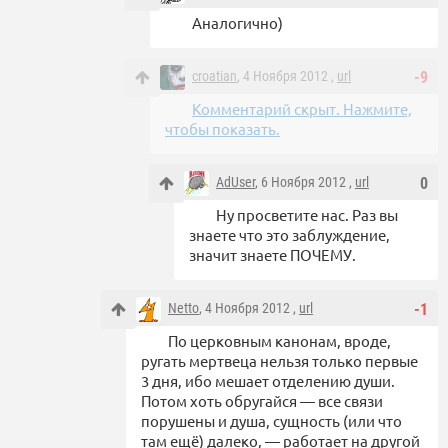
Аналогично)
croatian
, 4 Ноября 2012 ,
url
-9
Комментарий скрыт. Нажмите,
чтобы показать.
AdUser
, 6 Ноября 2012 ,
url
0
Ну просветите нас. Раз вы
знаете что это заблуждение,
значит знаете ПОЧЕМУ.
Netto
, 4 Ноября 2012 ,
url
-1
По церковным канонам, вроде,
ругать мертвеца нельзя только первые
3 дня, ибо мешает отделению души.
Потом хоть обругайся — все связи
порушены и душа, сущность (или что
там ещё) далеко, — работает на другой