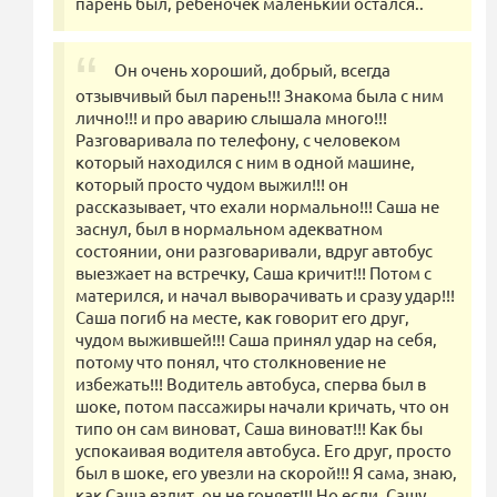
парень был, ребеночек маленький остался..
Он очень хороший, добрый, всегда
отзывчивый был парень!!! Знакома была с ним
лично!!! и про аварию слышала много!!!
Разговаривала по телефону, с человеком
который находился с ним в одной машине,
который просто чудом выжил!!! он
рассказывает, что ехали нормально!!! Саша не
заснул, был в нормальном адекватном
состоянии, они разговаривали, вдруг автобус
выезжает на встречку, Саша кричит!!! Потом с
матерился, и начал выворачивать и сразу удар!!!
Саша погиб на месте, как говорит его друг,
чудом выжившей!!! Саша принял удар на себя,
потому что понял, что столкновение не
избежать!!! Водитель автобуса, сперва был в
шоке, потом пассажиры начали кричать, что он
типо он сам виноват, Саша виноват!!! Как бы
успокаивая водителя автобуса. Его друг, просто
был в шоке, его увезли на скорой!!! Я сама, знаю,
как Саша ездит, он не гоняет!!! Но если, Сашу