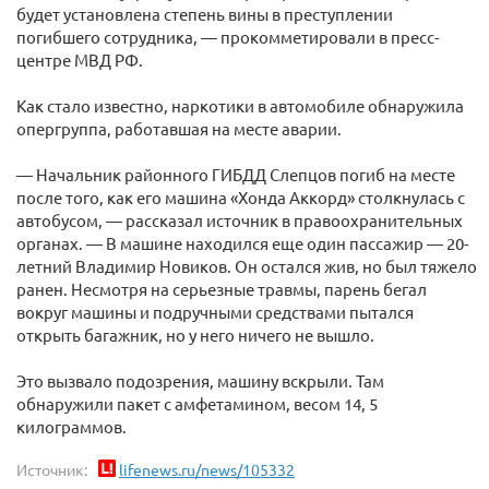
будет установлена степень вины в преступлении
погибшего сотрудника, — прокомметировали в пресс-
центре МВД РФ.
Как стало известно, наркотики в автомобиле обнаружила
опергруппа, работавшая на месте аварии.
— Начальник районного ГИБДД Слепцов погиб на месте
после того, как его машина «Хонда Аккорд» столкнулась с
автобусом, — рассказал источник в правоохранительных
органах. — В машине находился еще один пассажир — 20-
летний Владимир Новиков. Он остался жив, но был тяжело
ранен. Несмотря на серьезные травмы, парень бегал
вокруг машины и подручными средствами пытался
открыть багажник, но у него ничего не вышло.
Это вызвало подозрения, машину вскрыли. Там
обнаружили пакет с амфетамином, весом 14, 5
килограммов.
Источник:
lifenews.ru/news/105332