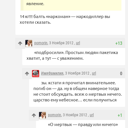
явление.
14 кг!!! балть «наркоман» — наркодиллер вы
хотели сказать.
pomorin
, 3 Ноября 2012 ,
url
+13
«подбросили». Простым людям пакетика
хватит, а тут — с уважением.
ИмяФамилия
, 3 Ноября 2012 ,
url
0
зы. кстати я прочитал внимательнее.
погиб он — да. ну в общем наверное тогда
не стоит обсуждать. всеж о мертвых нечего.
царство ему небесное… если получиться
pomorin
, 3 Ноября 2012 ,
url
+1
«О мертвых — правду или ничего»