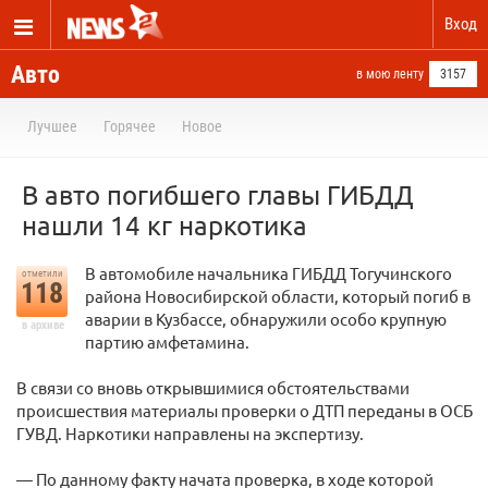
Вход
Авто
в мою ленту
3157
Лучшее
Горячее
Новое
В авто погибшего главы ГИБДД
нашли 14 кг наркотика
В автомобиле начальника ГИБДД Тогучинского
отметили
118
района Новосибирской области, который погиб в
аварии в Кузбассе, обнаружили особо крупную
в архиве
партию амфетамина.
В связи со вновь открывшимися обстоятельствами
происшествия материалы проверки о ДТП переданы в ОСБ
ГУВД. Наркотики направлены на экспертизу.
— По данному факту начата проверка, в ходе которой