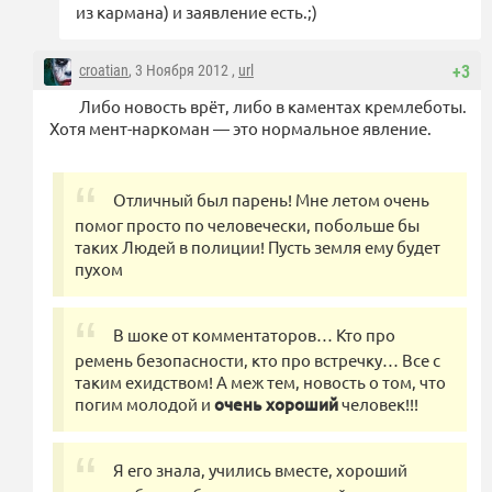
из кармана) и заявление есть.;)
croatian
, 3 Ноября 2012 ,
url
+3
Либо новость врёт, либо в каментах кремлеботы.
Хотя мент-наркоман — это нормальное явление.
Отличный был парень! Мне летом очень
помог просто по человечески, побольше бы
таких Людей в полиции! Пусть земля ему будет
пухом
В шоке от комментаторов… Кто про
ремень безопасности, кто про встречку… Все с
таким ехидством! А меж тем, новость о том, что
погим молодой и
очень хороший
человек!!!
Я его знала, учились вместе, хороший