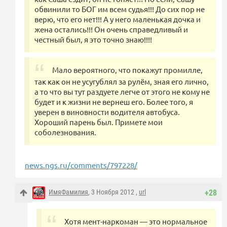
обвинили то БОГ им всем судья!!! До сих пор не
верю, что его нет!!! А у него маленькая дочка и
жена остались!!! Он очень справедливый и
честный был, я это точно знаю!!!!
Мало вероятного, что покажут промилле,
так как он не усугублял за рулём, зная его лично,
а то что вы тут раздуете легче от этого не кому не
будет и к жизни не вернеш его. Более того, я
уверен в виновности водителя автобуса.
Хороший парень был. Примете мои
соболезнования.
news.ngs.ru/comments/797228/
ИмяФамилия
, 3 Ноября 2012 ,
url
+28
Хотя мент-наркоман — это нормальное