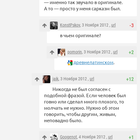
— именно так звучало в оригинале.
А то — просто у меня сарказм был.
KonstPskov
, 3 Ноября 2012 ,
url
-3
в чьем оригинале?
pomorin
, 3 Ноября 2012 ,
url
+2
древнелатинском
.
jaik
, 3 Ноября 2012 ,
url
+12
Никогда не был согласен с
подобной фразой. Если человек был
говно или сделал много плохого, то
молчать не нужно. Нужно об этом
говорить, чтобы другим, живым,
неповадно было.
Googenot
, 4 Ноября 2012 ,
url
+1