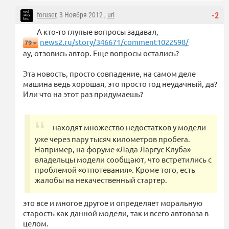
foruser
, 3 Ноября 2012 ,
url
-2
А кто-то глупые вопросы задавал,
news2.ru/story/346671/comment1022598/
79
ау, отзовись автор. Еще вопросы остались?
Эта новость, просто совпадение, на самом деле
машина ведь хорошая, это просто год неудачный, да?
Или что на этот раз придумаешь?
находят множество недостатков у модели
уже через пару тысяч километров пробега.
Например, на форуме «Лада Ларгус Клуба»
владельцы модели сообщают, что встретились с
проблемой «отпотевания». Кроме того, есть
жалобы на некачественный стартер.
это все и многое другое и определяет моральную
старость как данной модели, так и всего автоваза в
целом.