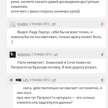
рено, можете сказать давай досвидания доступным
машинам.
хотя чего с вами спорить хомячки хули))
krasikov
, 2 Ноября 2012 ,
url
-3
Видел Ладу Ларгус, себе бы не взял точно, и
никому бы не посоветовал, только врагу может быть
:)
pingpong
, 2 Ноября 2012 ,
url
0
Мата нехватает. Знакомый в Сочи повез на
Патриоте на Красную поляну. Я всю дорогу угорал.
Lim
, 6 Ноября 2012 ,
url
0
мата, действительно не хватает: не понятно, о
чем пост.
при чем тут Патриот? и «угорал» — это сильно
смеялся или задохнулся дымом?