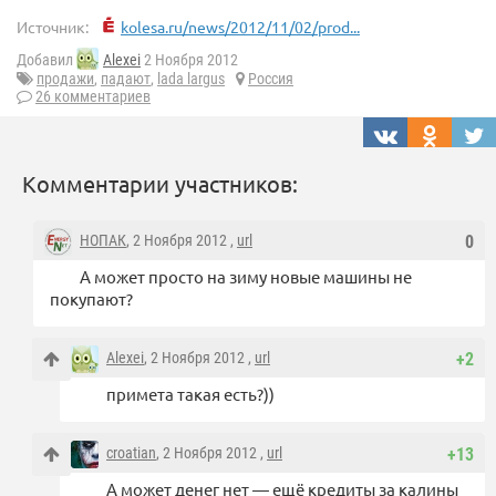
Источник:
kolesa.ru/news/2012/11/02/prod...
Добавил
Alexei
2 Ноября 2012
продажи
,
падают
,
lada largus
Россия
26 комментариев
Комментарии участников:
НОПАК
, 2 Ноября 2012 ,
url
0
А может просто на зиму новые машины не
покупают?
Alexei
, 2 Ноября 2012 ,
url
+2
примета такая есть?))
croatian
, 2 Ноября 2012 ,
url
+13
А может денег нет — ещё кредиты за калины