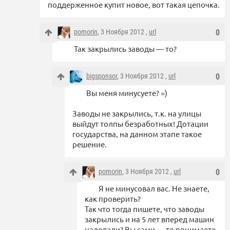
поддерженное купит новое, вот такая цепочка.
pomorin
, 3 Ноября 2012 ,
url
0
Так закрылись заводы — то?
bigsponsor
, 3 Ноября 2012 ,
url
0
Вы меня минусуете? =)
Заводы не закрылись, т.к. на улицы
выйдут толпы безработных! Дотации
государства, на данном этапе такое
решение.
pomorin
, 3 Ноября 2012 ,
url
0
Я не минусовал вас. Не знаете,
как проверить?
Так что тогда пишете, что заводы
закрылись и на 5 лет вперед машин
наделали? Вы сами — то понимаете,