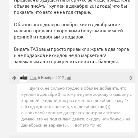
объяве писАть " куплен в декабре! 2012 года) что бы
показать что авто не на год старше.
Обычно авто дилеры ноябрьские и декабрьские
машины продают с хорошими бонусами = зимней
резиной и подобным в подарок.
Видать ТАЗовцы просто привыкли жрать в два горла
и не подарков не скидок не др маркетинга
залежалым авто прикрепить не хотят. балоеды.
Lim
, 6 Ноября 2012 ,
url
0
думаю, не сильно трудно в объяве добавить, что
куплен в декабре :) потому я купил хорошую машину с
хорошей скидкой, как раз именно в декабре. езжу 4-
ый год и, как-то, пофигу, что декабрьская))))
а, совковой системе дилерских центров автотаза,
думаю, это не под силам: давать скидку или бонусы на
декабрьские варианты. — вот это точно!