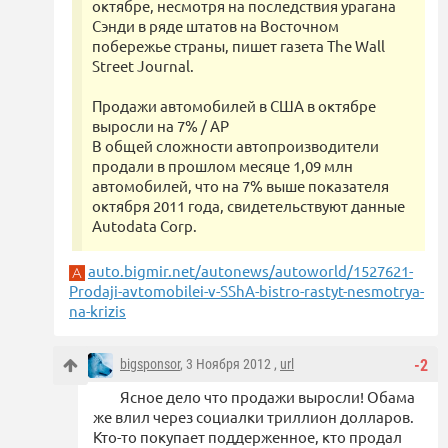
октябре, несмотря на последствия урагана
Сэнди в ряде штатов на Восточном
побережье страны, пишет газета The Wall
Street Journal.
Продажи автомобилей в США в октябре
выросли на 7% / АР
В общей сложности автопроизводители
продали в прошлом месяце 1,09 млн
автомобилей, что на 7% выше показателя
октября 2011 года, свидетельствуют данные
Autodata Corp.
auto.bigmir.net/autonews/autoworld/1527621-
Prodaji-avtomobilei-v-SShA-bistro-rastyt-nesmotrya-
na-krizis
bigsponsor
, 3 Ноября 2012 ,
url
-2
Ясное дело что продажи выросли! Обама
же влил через социалки триллион долларов.
Кто-то покупает поддерженное, кто продал