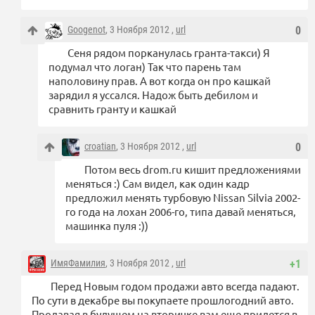
Googenot
, 3 Ноября 2012 ,
url
0
Сеня рядом порканулась гранта-такси) Я
подумал что логан) Так что парень там
наполовину прав. А вот когда он про кашкай
зарядил я уссался. Надож быть дебилом и
сравнить гранту и кашкай
croatian
, 3 Ноября 2012 ,
url
0
Потом весь drom.ru кишит предложениями
меняться :) Сам видел, как один кадр
предложил менять турбовую Nissan Silvia 2002-
го года на лохан 2006-го, типа давай меняться,
машинка пуля :))
ИмяФамилия
, 3 Ноября 2012 ,
url
+1
Перед Новым годом продажи авто всегда падают.
По сути в декабре вы покупаете прошлогодний авто.
Продавая в будущем на вторичке вам еще придется в