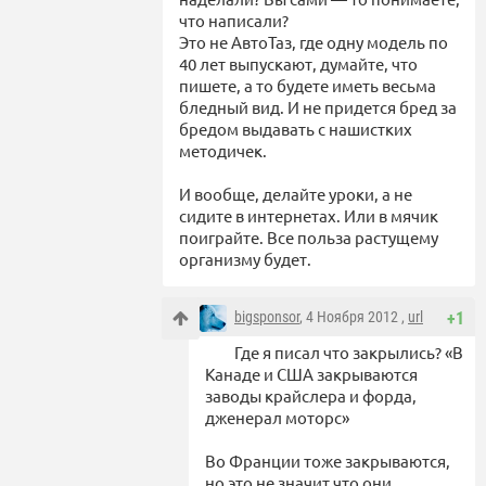
что написали?
Это не АвтоТаз, где одну модель по
40 лет выпускают, думайте, что
пишете, а то будете иметь весьма
бледный вид. И не придется бред за
бредом выдавать с нашистких
методичек.
И вообще, делайте уроки, а не
сидите в интернетах. Или в мячик
поиграйте. Все польза растущему
организму будет.
bigsponsor
, 4 Ноября 2012 ,
url
+1
Где я писал что закрылись? «В
Канаде и США закрываются
заводы крайслера и форда,
дженерал моторс»
Во Франции тоже закрываются,
но это не значит что они