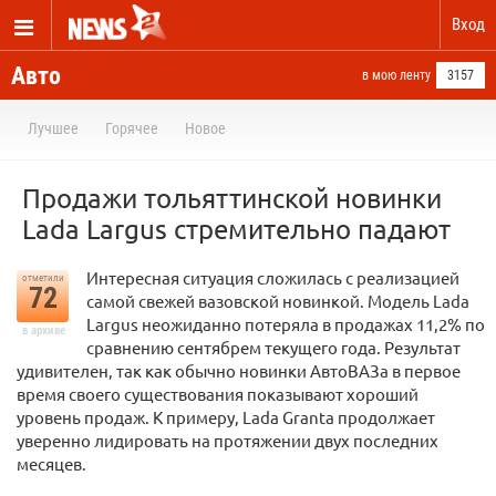
Вход
Авто
в мою ленту
3157
Лучшее
Горячее
Новое
Продажи тольяттинской новинки
Lada Largus стремительно падают
Интересная ситуация сложилась с реализацией
отметили
72
самой свежей вазовской новинкой. Модель Lada
Largus неожиданно потеряла в продажах 11,2% по
в архиве
сравнению сентябрем текущего года. Результат
удивителен, так как обычно новинки АвтоВАЗа в первое
время своего существования показывают хороший
уровень продаж. К примеру, Lada Granta продолжает
уверенно лидировать на протяжении двух последних
месяцев.