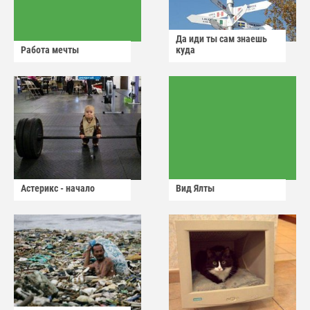
Да иди ты сам знаешь
Работа мечты
куда
Астерикс - начало
Вид Ялты