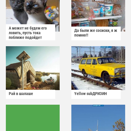
А может не будем его
Да были же сосиски, я ж
ловить, пусть тока
помню!!
поближе подойдет
Рай в шалаше
Yellow subДРИЗИН