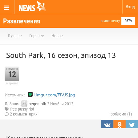
Вход
Развлечения
в мою ленту
2679
Лучшее
Горячее
Новое
South Park, 16 сезон, эпизод 13
отметили
12
в архиве
Источник:
i.imgur.com/FiVJS.jpg
Добавил
begemoth
2 Ноября 2012
free pussy riot
2 комментария
проблема (1)