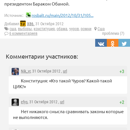
президентом Бараком Обамой.
Источник:
rosbalt.ru/main/2012/10/31/105...
Добавил
X86.
31 Октября 2012
сша
,
выборы
,
конституция
,
обама
,
чуров
,
ромни
Сша
6 комментариев
проблема (7)
Комментарии участников:
Nik_vr
, 31 Октября 2012 ,
url
+3
Конституция: «Кто такой Чуров? Какой-такой
ЦИК?»
efys
, 31 Октября 2012 ,
url
+2
Нет никакого смысла сравнивать законы которые
не выполняются.