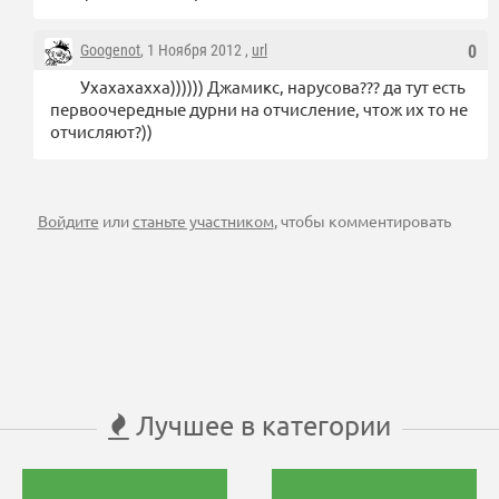
Googenot
, 1 Ноября 2012 ,
url
0
Ухахахахха)))))) Джамикс, нарусова??? да тут есть
первоочередные дурни на отчисление, чтож их то не
отчисляют?))
Войдите
или
станьте участником
, чтобы комментировать
Лучшее в категории