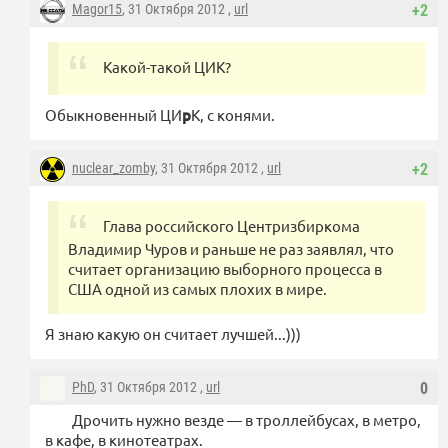
Magor15
, 31 Октября 2012 ,
url
+2
Какой-такой ЦИК?
Обыкновенный ЦИ
р
К, с конями.
nuclear_zomby
, 31 Октября 2012 ,
url
+2
Глава российского Центризбиркома
Владимир Чуров и раньше не раз заявлял, что
считает организацию выборного процесса в
США одной из самых плохих в мире.
Я знаю какую он считает лучшей...)))
PhD
, 31 Октября 2012 ,
url
0
Дрочить нужно везде — в троллейбусах, в метро,
в кафе, в кинотеатрах.