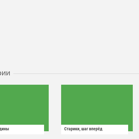
рии
одины
Старики, шаг вперёд