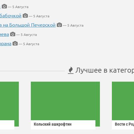
й
— 5 Августа
 бабочкой
— 5 Августа
в на Большой Печерской
— 5 Августа
нева
— 5 Августа
орана
— 5 Августа
Лучшее в катего
Кольский ашкрофтин
Вести с Р