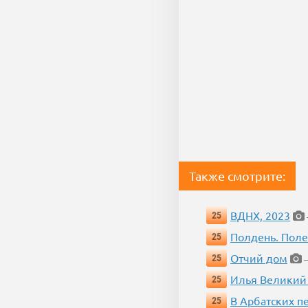
Также смотрите:
ВДНХ, 2023
25
Полдень. Пол
25
Отчий дом
25
—
Илья Великий
25
В Арбатских п
25