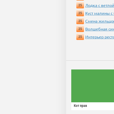
Лодка с ветло
25
Куст малины с
25
Смена жильцо
25
Волшебная си
25
Интерьер рест
25
Кот прав