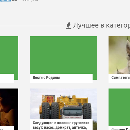
Лучшее в катего
Вести с Родины
Симпатяги
Следующие в колонне грузовики
везут: насос, домкрат, аптечка,
ик!
Фермин Га