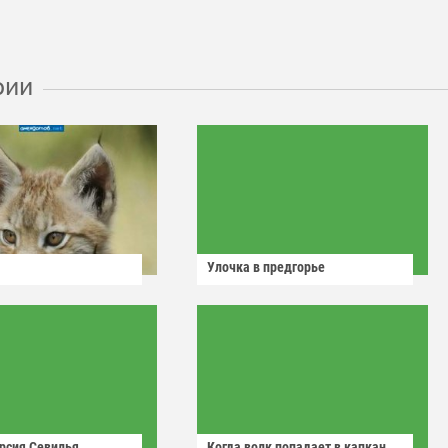
рии
Улочка в предгорье
рсия Севилья
Когда волк попадает в капкан