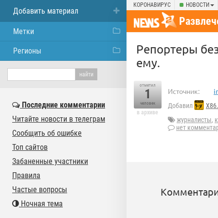
КОРОНАВИРУС
НОВОСТИ
Добавить материал
Развлеч
Метки
Репортеры без
Регионы
ему.
отметил
1
Источник:
i
Последние комментарии
человек
Добавил
X86
в архиве
Читайте новости в телеграм
журналисты
,
нет коммента
Сообщить об ошибке
Топ сайтов
Забаненные участники
Правила
Частые вопросы
Комментари
Ночная тема