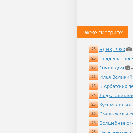
Также смотрите:
ВДНХ, 2023
25
Полдень. Пол
25
Отчий дом
25
—
Илья Великий
25
В Арбатских п
25
Лодка с ветло
25
Куст малины с
25
Смена жильцо
25
Волшебная си
25
Интерьер рест
25