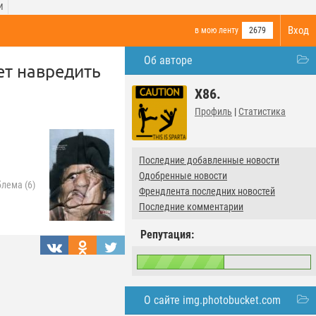
И
Вход
в мою ленту
2679
Об авторе
ет навредить
X86.
Профиль
|
Статистика
Последние добавленные новости
Одобренные новости
лема (6)
Френдлента последних новостей
Последние комментарии
Репутация:
О сайте img.photobucket.com