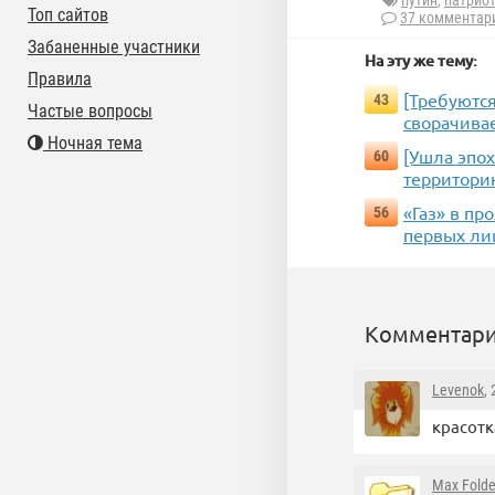
путин
,
патрио
Топ сайтов
37 комментар
Забаненные участники
На эту же тему:
Правила
[Требуютс
43
Частые вопросы
сворачива
Ночная тема
[Ушла эпох
60
территори
«Газ» в пр
56
первых ли
Комментари
Levenok
,
красотка
Max Folde