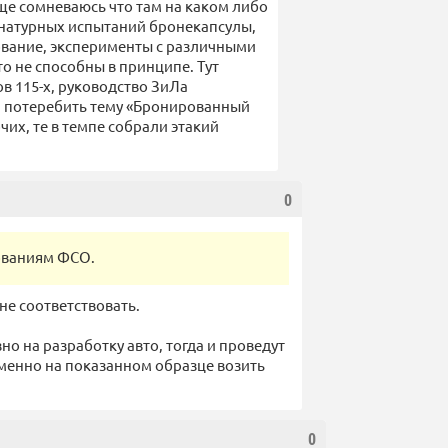
бще сомневаюсь что там на каком либо
а натурных испытаний бронекапсулы,
вание, эксперименты с различными
это не способны в принципе. Тут
ов 115-х, руководство ЗиЛа
а потеребить тему «Бронированный
их, те в темпе собрали этакий
0
бованиям ФСО.
не соответствовать.
зно на разработку авто, тогда и проведут
 именно на показанном образце возить
0