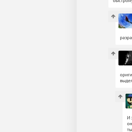
быстрому
разра
ориги
выдел
И 
он
ты