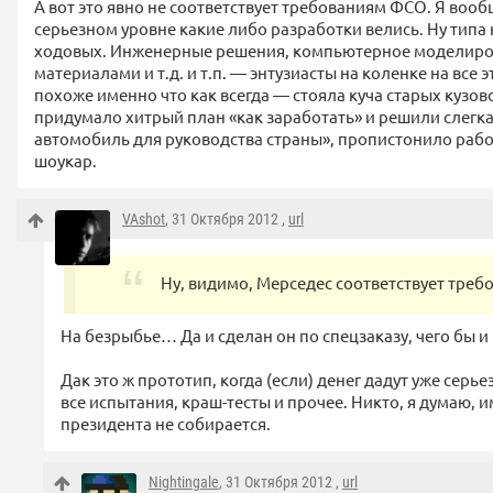
А вот это явно не соответствует требованиям ФСО. Я воо
серьезном уровне какие либо разработки велись. Ну тип
ходовых. Инженерные решения, компьютерное моделиро
материалами и т.д. и т.п. — энтузиасты на коленке на все 
похоже именно что как всегда — стояла куча старых кузов
придумало хитрый план «как заработать» и решили слегк
автомобиль для руководства страны», пропистонило рабоч
шоукар.
VAshot
, 31 Октября 2012 ,
url
Ну, видимо, Мерседес соответствует тре
На безрыбье… Да и сделан он по спецзаказу, чего бы и 
Дак это ж прототип, когда (если) денег дадут уже серье
все испытания, краш-тесты и прочее. Никто, я думаю,
президента не собирается.
Nightingale
, 31 Октября 2012 ,
url