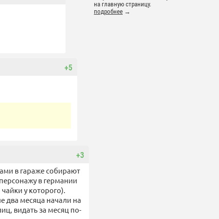
на главную страницу.
подробнее
→
+5
+3
ками в гараже собирают
у персонажу в германии
чайки у которого).
ие два месяца начали на
иц, видать за месяц по-