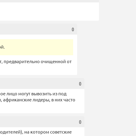
0
ой.
дут, предварительно очищенной от
0
е лицо могут вывозить из под
и, африканские лидеры, в них часто
0
одителей), на котором советские