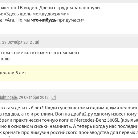
сюжет по ТВ видел. Двери с трудом захлопнули.
: «Здесь щель между дверями»
а: «Ага. Но мы
что-нибудь
придумаем»
n
, 29 Октября 2012 ,
url
я тоже отметил в сюжете этот момент.
авлю
делали 6 лет
ightingale
, 29 Октября 2012 ,
url
то там делать 6 лет? Люди суперкастомы одним-двумя челове
а год-два, а то и реплики. Вон на драйв2.ру одному известном
обрали практически точную копию Mercedes-Benz 300SL (крылья 
жно в основном сиськи наминать. А теперь когда у нас последн
ах кричать про лимузин российского производства для первых л