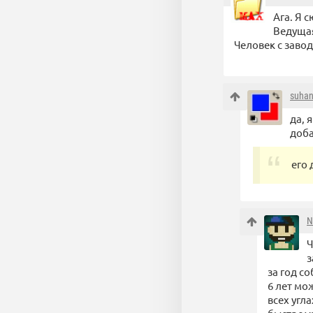
Ага. Я 
Ведущая
Человек с завод
suha
да, 
доб
его 
N
Ч
з
за год с
6 лет мо
всех угл