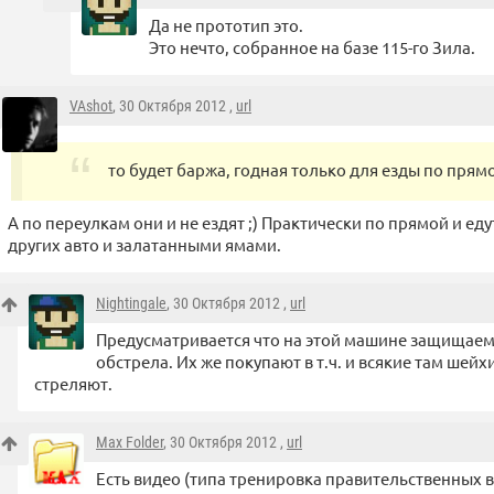
Да не прототип это.
Это нечто, собранное на базе 115-го Зила.
VAshot
, 30 Октября 2012 ,
url
то будет баржа, годная только для езды по прям
А по переулкам они и не ездят ;) Практически по прямой и е
других авто и залатанными ямами.
Nightingale
, 30 Октября 2012 ,
url
Предусматривается что на этой машине защищаемо
обстрела. Их же покупают в т.ч. и всякие там шейх
стреляют.
Max Folder
, 30 Октября 2012 ,
url
Есть видео (типа тренировка правительственных в