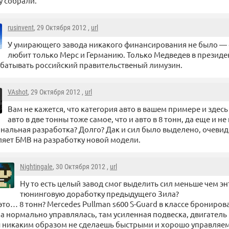
 собрали.
rusinvent
, 29 Октября 2012 ,
url
У умирающего завода никакого финансирования не было — 
любит только Мерс и Германию. Только Медведев в президе
батывать российский правительственый лимузин.
VAshot
, 29 Октября 2012 ,
url
Вам не кажется, что категория авто в вашем примере и здес
авто в две тонны тоже самое, что и авто в 8 тонн, да еще и не 
нальная разработка? Долго? Дак и сил было выделено, очевид
яет БМВ на разработку новой модели.
Nightingale
, 30 Октября 2012 ,
url
Ну то есть целый завод смог выделить сил меньше чем эн
тюнинговую доработку предыдущего Зила?
это… 8 тонн? Mercedes Pullman s600 S-Guard в классе брониров
а нормально управлялась, там усиленная подвеска, двигатель 
 никаким образом не сделаешь быстрыми и хорошо управляем