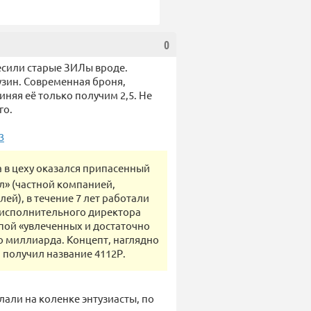
0
весили старые ЗИЛы вроде.
узин. Современная броня,
иняя её только получим 2,5. Не
го.
3
а в цеху оказался припасенный
л» (частной компанией,
й), в течение 7 лет работали
м исполнительного директора
пой «увлеченных и достаточно
о миллиарда. Концепт, наглядно
получил название 4112Р.
елали на коленке энтузиасты, по