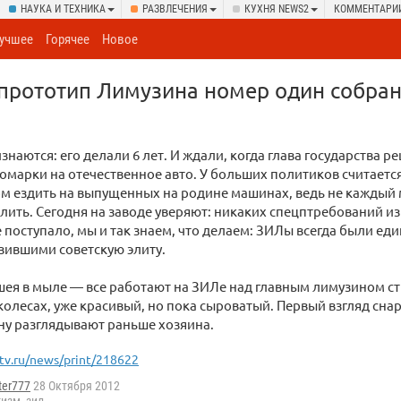
НАУКА И ТЕХНИКА
РАЗВЛЕЧЕНИЯ
КУХНЯ NEWS2
КОММЕНТАРИ
учшее
Горячее
Новое
рототип Лимузина номер один собран
знаются: его делали 6 лет. И ждали, когда глава государства р
номарки на отечественное авто. У больших политиков считаетс
м ездить на выпущенных на родине машинах, ведь не каждый
олить. Сегодня на заводе уверяют: никаких спецптребований из
 поступало, мы и так знаем, что делаем: ЗИЛы всегда были е
зившими советскую элиту.
 шея в мыле — все работают на ЗИЛе над главным лимузином 
 колесах, уже красивый, но пока сыроватый. Первый взгляд сн
ну разглядывают раньше хозяина.
tv.ru/news/print/218622
ter777
28 Октября 2012