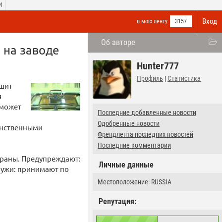
И
Вход
в мою ленту
3157
Об авторе
 на заводе
Hunter777
Профиль
|
Статистика
ешит
я
 может
Последние добавленные новости
Одобренные новости
динственными
Френдлента последних новостей
Последние комментарии
страны. Предупреждают:
Личные данные
аружи: принимают по
Местоположение: RUSSIA
Репутация: