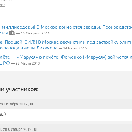
тизм
,
зил
иев
я миллиардеры] В Москве кончаются заводы. Производст
ется
— 10 Февраля 2016
5
а. Прощай, ЗИЛ!] В Москве расчистили под застройку элит
ю завода имени Лихачева
— 14 Июля 2015
олёте — «Маруся» в почёте. Фоменко («Маруся») займется
ц РФ
— 22 Марта 2013
и участников:
 28 Октября 2012 ,
url
..)
r
, 28 Октября 2012 ,
url