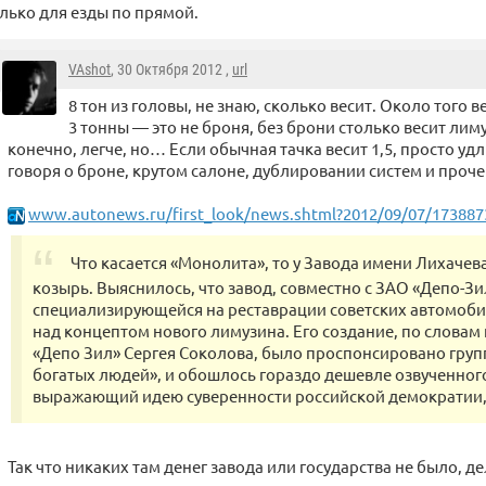
лько для езды по прямой.
VAshot
, 30 Октября 2012 ,
url
8 тон из головы, не знаю, сколько весит. Около того 
3 тонны — это не броня, без брони столько весит лим
конечно, легче, но… Если обычная тачка весит 1,5, просто удл
говоря о броне, крутом салоне, дублировании систем и проче
www.autonews.ru/first_look/news.shtml?2012/09/07/173887
Что касается «Монолита», то у Завода имени Лихачев
козырь. Выяснилось, что завод, совместно с ЗАО «Депо-Зи
специализирующейся на реставрации советских автомобиле
над концептом нового лимузина. Его создание, по слова
«Депо Зил» Сергея Соколова, было проспонсировано груп
богатых людей», и обошлось гораздо дешевле озвученног
выражающий идею суверенности российской демократии, 
Так что никаких там денег завода или государства не было, д