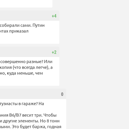
+4
собирали сами. Путин
нтах приказал
+2
ь совершенно разные? Или
копия (что всегда легче), а
но, куда меньше, чем
0
тузиасты в гараже? На
ания B6/B7 весит три. Чтобы
и другие элементы. Но 8 тонн
ыми. Это будет баржа, годная