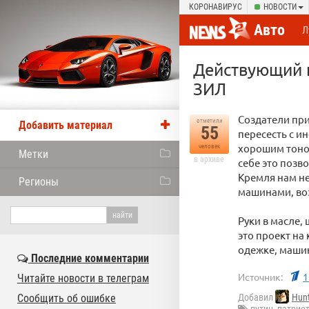
КОРОНАВИРУС
НОВОСТИ
Авто
Л
Действующий п
ЗИЛ
Создатели при
отметили
Добавить материал
55
пересесть с и
хорошим тоно
человек
Метки
в архиве
себе это позв
Кремля нам не
Регионы
машинами, во
Руки в масле,
это проект на
одежке, маши
Последние комментарии
Источник:
1
Читайте новости в телеграм
Сообщить об ошибке
Добавил
Hun