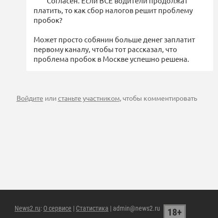
Согласен. Если ВСЕ водители продолжат
платить, то как сбор налогов решит проблему
пробок?
Может просто собянин больше денег заплатит
первому каналу, чтобы тот рассказал, что
проблема пробок в Москве успешно решена.
Войдите
или
станьте участником
, чтобы комментировать
News2.ru
:
О сервисе
|
Статистика
| admin@news2.ru
18+