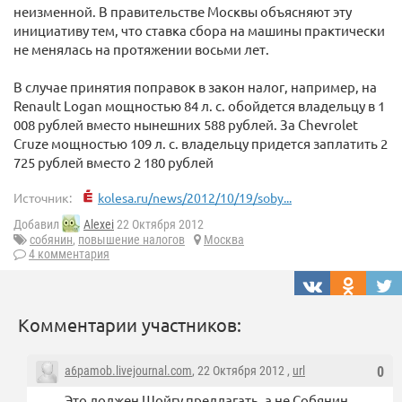
неизменной. В правительстве Москвы объясняют эту
инициативу тем, что ставка сбора на машины практически
не менялась на протяжении восьми лет.
В случае принятия поправок в закон налог, например, на
Renault Logan мощностью 84 л. с. обойдется владельцу в 1
008 рублей вместо нынешних 588 рублей. За Chevrolet
Cruze мощностью 109 л. с. владельцу придется заплатить 2
725 рублей вместо 2 180 рублей
Источник:
kolesa.ru/news/2012/10/19/soby...
Добавил
Alexei
22 Октября 2012
собянин
,
повышение налогов
Москва
4 комментария
Комментарии участников:
a6pamob.livejournal.com
, 22 Октября 2012 ,
url
0
Это должен Шойгу предлагать, а не Собянин.