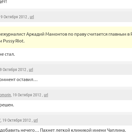
дёт!
 19 Октября 2012 ,
url
лежурналист Аркадий Мамонтов по праву считается главным в 
 Pussy Riot.
е стал.
19 Октября 2012 ,
url
коммент оставил…
omorin
, 19 Октября 2012 ,
url
решен.
7
, 19 Октября 2012 ,
url
и добавить нечего… Пахнет легкой клиникой имени Чаплина.