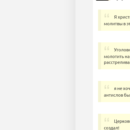
Я христ
молитвы в э
Уголовн
молотить на
расстрелива
я не хо
антислов бы
Церковь
создал!