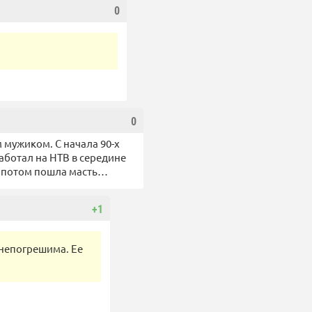
0
0
 мужиком. С начала 90-х
Работал на НТВ в середине
Ну потом пошла масть…
+1
 непогрешима. Ее