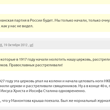
ианская партия в России будет. Мы только начали, только очну
 как у нас не видел.
АК
, 19 Октября 2012 ,
url
которые в 1917 году начали молотить нашу церковь, расстрел
ков. Православных расстреливали!
1927 году эта церковь упал на колени и начала целовать ноги 
мили церкви и расстреливали священников. Ну а в конце 40-х, 
 Иисуса Христа и Иосифа Сталина одновременно.
, что у Мамонтова крыша поехала. Был же нормальный журнал