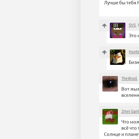
Лучше бы тебя 
SVS
,
Это 
Hunte
Бизн
TheWord
,
Вот жыж
вселенн
Zmei Garr
Что мож
всё что
Солнце и планет