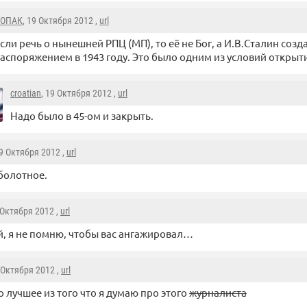
ОПАК
, 19 Октября 2012 ,
url
сли речь о нынешней РПЦ (МП), то её не Бог, а И.В.Сталин соз
аспоряжением в 1943 году. Это было одним из условий открыт
croatian
, 19 Октября 2012 ,
url
Надо было в 45-ом и закрыть.
19 Октября 2012 ,
url
болотное.
 Октября 2012 ,
url
, я не помню, чтобы вас ангажировал…
9 Октября 2012 ,
url
то лучшее из того что я думаю про этого
журналиста