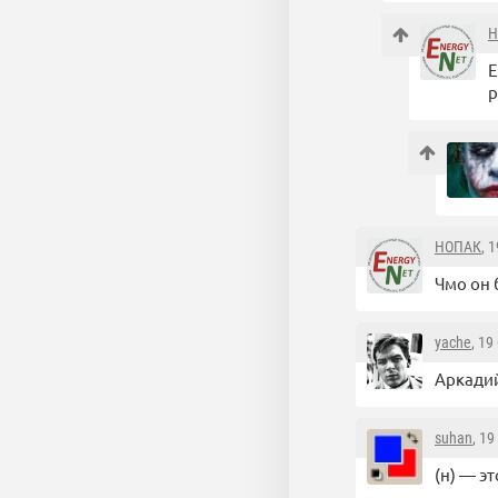
Н
Е
р
НОПАК
, 
Чмо он 
yache
, 19
Аркадий
suhan
, 1
(н) — э