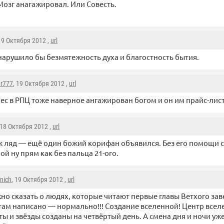
Мозг анагажировал. Или Совесть.
 19 Октября 2012 ,
url
нарушило бы безмятежность духа и благостность бытия.
r777
, 19 Октября 2012 ,
url
ес в РПЦ тоже наверное ангажирован богом и он им прайс-лист
 18 Октября 2012 ,
url
 ляд — ещё один божий корифан объявился. Без его помощи 
ой ну прям как без пальца 21-ого.
inich
, 19 Октября 2012 ,
url
но сказать о людях, которые читают первые главы Ветхого заве
 там написано — нормально!!! Создание вселенной! Центр всел
ы и звёзды созданы на четвёртый день. А смена дня и ночи уже