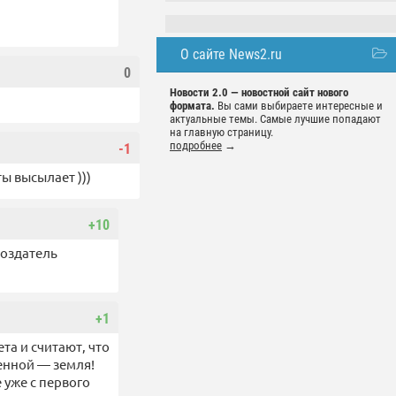
О сайте News2.ru
0
Новости 2.0 — новостной сайт нового
формата.
Вы сами выбираете интересные и
актуальные темы. Самые лучшие попадают
на главную страницу.
подробнее
→
-1
ы высылает )))
+10
создатель
+1
та и считают, что
енной — земля!
 уже с первого