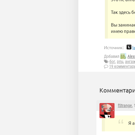
Так здесь б
Вы занимае
имею право
Источник:
l
Добавил
Alex
бог
,
рпц
,
анга
19 комментар
Комментари
fStrange
,
Я 