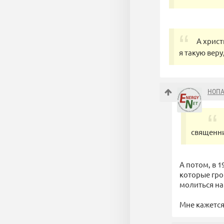
А христ
я такую веру,
НОП
священни
А потом, в 
которые гро
молиться на
Мне кажется