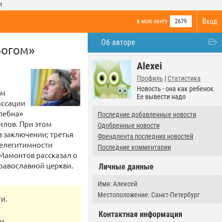
И
Вход
в мою ленту
2679
Об авторе
Богом»
Alexei
Профиль
|
Статистика
Новость - она как ребенок.
им
Ее вывести надо
ассации
олебна»
Последние добавленные новости
илов. При этом
Одобренные новости
в заключении; третья
Френдлента последних новостей
нелегитимности
Последние комментарии
 Мамонтов рассказал о
равославной церкви.
Личные данные
Имя: Алексей
Местоположение: Санкт-Петербург
и.
Контактная информация
м.