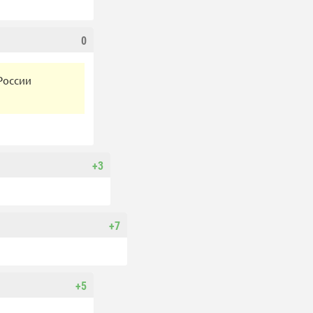
0
России
+3
+7
+5