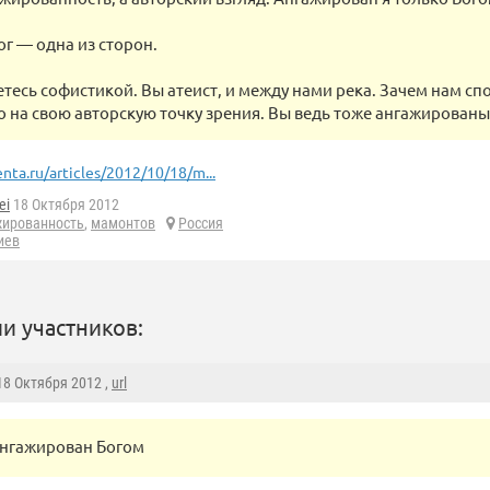
ог — одна из сторон.
тесь софистикой. Вы атеист, и между нами река. Зачем нам спо
 на свою авторскую точку зрения. Вы ведь тоже ангажированы
enta.ru/articles/2012/10/18/m...
ei
18 Октября 2012
жированность
,
мамонтов
Россия
иев
и участников:
 18 Октября 2012 ,
url
ангажирован Богом