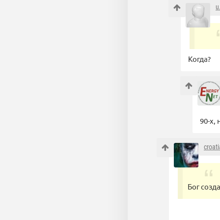
u
Когда?
90-х,
croat
Бог созда