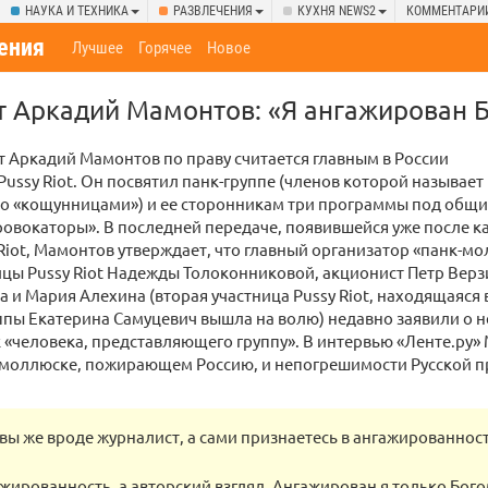
НАУКА И ТЕХНИКА
РАЗВЛЕЧЕНИЯ
КУХНЯ NEWS2
КОММЕНТАРИ
ения
Лучшее
Горячее
Новое
т Аркадий Мамонтов: «Я ангажирован 
 Аркадий Мамонтов по праву считается главным в России
ussy Riot. Он посвятил панк-группе (членов которой называет
о «кощунницами») и ее сторонникам три программы под общ
овокаторы». В последней передаче, появившейся уже после к
 Riot, Мамонтов утверждает, что главный организатор «панк-м
цы Pussy Riot Надежды Толоконниковой, акционист Петр Верз
 и Мария Алехина (вторая участница Pussy Riot, находящаяся 
ппы Екатерина Самуцевич вышла на волю) недавно заявили о 
 «человека, представляющего группу». В интервью «Ленте.ру»
моллюске, пожирающем Россию, и непогрешимости Русской п
 вы же вроде журналист, а сами признаетесь в ангажированност
ажированность, а авторский взгляд. Ангажирован я только Бого