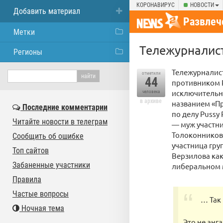
КОРОНАВИРУС
НОВОСТИ
Добавить материал
Развлеч
Метки
Тележурналис
Регионы
Тележурналист
отметили
44
противником P
исключительн
человека
в архиве
названием «Пр
Последние комментарии
по делу Pussy
Читайте новости в телеграм
— муж участни
Толоконникова
Сообщить об ошибке
участница гру
Топ сайтов
Верзилова как
Забаненные участники
либеральном 
Правила
Частые вопросы
… Так
Ночная тема
Это не анг