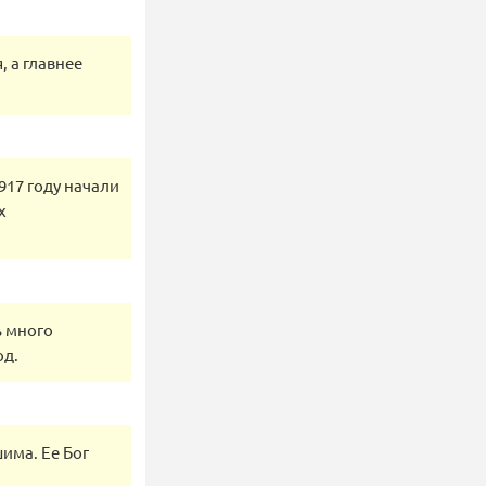
, а главнее
917 году начали
х
ь много
од.
има. Ее Бог