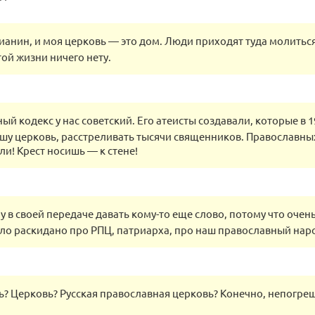
ианин, и моя церковь — это дом. Люди приходят туда молиться
той жизни ничего нету.
ый кодекс у нас советский. Его атеисты создавали, которые в 1
шу церковь, расстреливать тысячи священников. Православны
ли! Крест носишь — к стене!
чу в своей передаче давать кому-то еще слово, потому что очен
ло раскидано про РПЦ, патриарха, про наш православный нар
? Церковь? Русская православная церковь? Конечно, непогреш