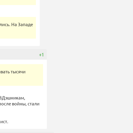
лись. На Западе
+1
ивать тысячи
НКВДэшникам,
после войны, стали
ист.