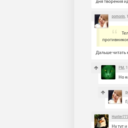
дня творения и
pomorin
,
Те
противником
Дальше читать н
PM
, 
Но 
p
Г
Hunter77
Ну тут 