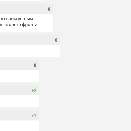
0
дал своим устным
ия второго фронта.
0
0
+2
+1