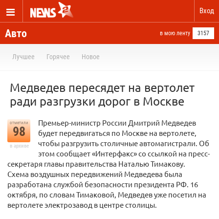
Вход
Авто
в мою ленту
3157
Лучшее
Горячее
Новое
Медведев пересядет на вертолет
ради разгрузки дорог в Москве
Премьер-министр России Дмитрий Медведев
отметили
98
будет передвигаться по Москве на вертолете,
чтобы разгрузить столичные автомагистрали. Об
в архиве
этом сообщает «Интерфакс» со ссылкой на пресс-
секретаря главы правительства Наталью Тимакову.
Схема воздушных передвижений Медведева была
разработана службой безопасности президента РФ. 16
октября, по словам Тимаковой, Медведев уже посетил на
вертолете электрозавод в центре столицы.