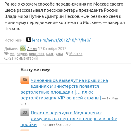
Ранее о схожем способе передвижения по Москве своего
шефа рассказывал пресс-секретарь президента России
Владимира Путина Дмитрий Песков. «Он реально свел к
минимуму передвижение кортежа по Москве», — заверил
Песков.
Источник:
lenta.ru/news/2012/10/17/heli/
Добавил
Alexei
17 Октября 2012
медведев
,
вертолет
,
разгрузка
Москва
21 комментарий
На эту же тему:
Чиновников выведут на крыши: на
50
зданиях министерств появятся
вертолетные площадки [… плюс
вертолётизация VIP-ов всей страны]
— 17 Мая
2013
Пилот о пересадке Медведева с
33
лимузина на вертолет: теперь и в небе
пробки
— 24 Октября 2012