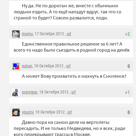
Ну да. Не по дорогам же, вместе с обычными
людьми ездить. А то ещё нападут вдруг, так что со
страной то будет? Совсем развалится, поди.
mumu
, 17 Октября 2012 ,
url
+2
Единственное правильное решение за 6 лет? А
всего-то надо было съездить в родной город на денёк
suhan
, 18 Октября 2012 ,
url
0
А может Вову прихватить и махнуть в Смоленск?
svarogue
, 18 Октября 2012 ,
url
+1
vguzev
, 18 Октября 2012 ,
url
0
Давно пора на самом деле на вертолеты
пересадить. И не только Медведева, но и всех, ради
кого перекрывают трассы в Москве.