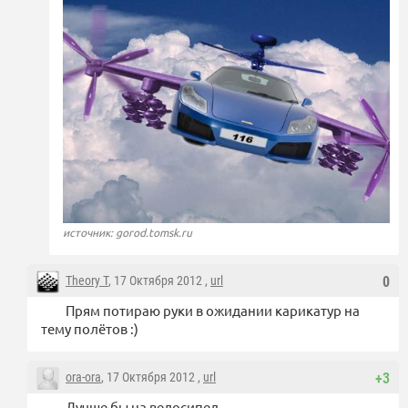
источник: gorod.tomsk.ru
Theory T
, 17 Октября 2012 ,
url
0
Прям потираю руки в ожидании карикатур на
тему полётов :)
ora-ora
, 17 Октября 2012 ,
url
+3
Лучше бы на велосипед.