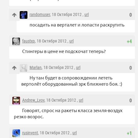
randomuser
, 18 Октября 2012 ,
url
0
посадить на верталет и лопасти раскрутить
faustxp
, 18 Октября 2012 ,
url
+4
Стингеры в цене не подскочат теперь?
Marlan
, 18 Октября 2012 ,
url
0
Ну там будет в сопровождении лететь
вертолёт оборудованный зрк ближнего боя. :)
Andrew_Lvov
, 18 Октября 2012 ,
url
0
Говорят, спрос на ракеты класса земля-воздух
резко возрос.
rusinvent
, 18 Октября 2012 ,
url
+1