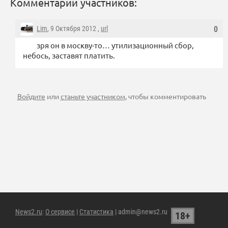
Комментарии участников:
Lim
, 9 Октября 2012 ,
url
0
зря он в москву-то… утилизационный сбор,
небось, заставят платить.
Войдите
или
станьте участником
, чтобы комментировать
News2.ru
:
О сервисе
|
Статистика
| admin@news2.ru
18+