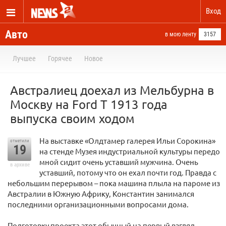
Вход
Авто
в мою ленту
3157
Лучшее
Горячее
Новое
Австралиец доехал из Мельбурна в
Москву на Ford T 1913 года
выпуска своим ходом
На выставке «Олдтамер галерея Ильи Сорокина»
отметили
19
на стенде Музея индустриальной культуры передо
мной сидит очень уставший мужчина. Очень
в архиве
уставший, потому что он ехал почти год. Правда с
небольшим перерывом – пока машина плыла на пароме из
Австралии в Южную Африку, Константин занимался
последними организационными вопросами дома.
Подготовку проекта этот обычный на первый взгляд