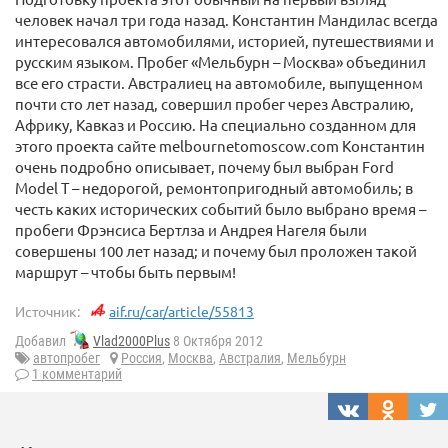
человек начал три года назад. Константин Мандилас всегда
интересовался автомобилями, историей, путешествиями и
русским языком. Пробег «Мельбурн – Москва» объединил
все его страсти. Австралиец на автомобиле, выпущенном
почти сто лет назад, совершил пробег через Австралию,
Африку, Кавказ и Россию. На специально созданном для
этого проекта сайте melbournetomoscow.com Константин
очень подробно описывает, почему был выбран Ford
Model T – недорогой, ремонтопригодный автомобиль; в
честь каких исторических событий было выбрано время –
пробеги Фрэнсиса Бертлза и Андрея Нагеля были
совершены 100 лет назад; и почему был проложен такой
маршрут – чтобы быть первым!
Источник:
aif.ru/car/article/55813
Добавил
Vlad2000Plus
8 Октября 2012
автопробег
Россия
,
Москва
,
Австралия
,
Мельбурн
1 комментарий