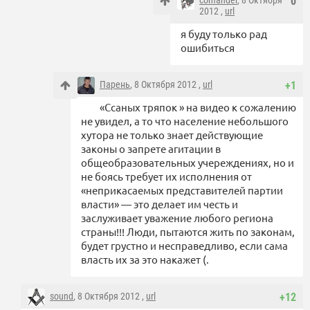
comander
, 8 Октября
0
2012 ,
url
я буду только рад
ошибиться
Парень
, 8 Октября 2012 ,
url
+1
«Ссаных тряпок » на видео к сожалению
не увидел, а то что население небольшого
хутора не только знает действующие
законы о запрете агитации в
общеобразовательных учереждениях, но и
не боясь требует их исполнения от
«неприкасаемых представителей партии
власти» — это делает им честь и
заслуживает уважение любого региона
страны!!! Люди, пытаются жить по законам,
будет грустно и несправедливо, если сама
власть их за это накажет (.
sound
, 8 Октября 2012 ,
url
+12