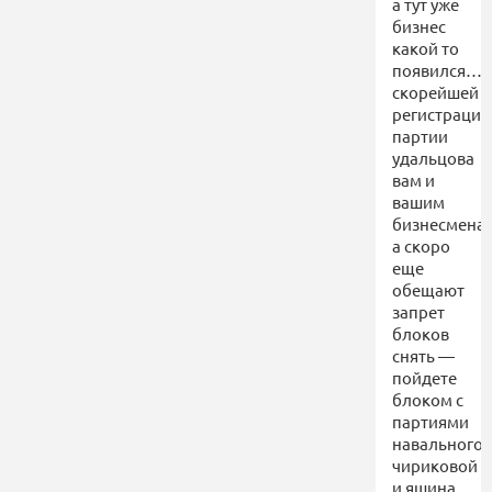
а тут уже
бизнес
какой то
появился…
скорейшей
регистрации
партии
удальцова
вам и
вашим
бизнесмена
а скоро
еще
обещают
запрет
блоков
снять —
пойдете
блоком с
партиями
навального,
чириковой
и яшина.