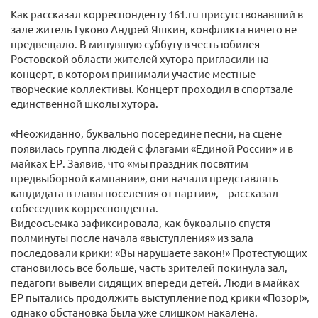
Как рассказал корреспонденту 161.ru присутствовавший в
зале житель Гуково Андрей Яшкин, конфликта ничего не
предвещало. В минувшую суббуту в честь юбилея
Ростовской области жителей хутора пригласили на
концерт, в котором принимали участие местные
творческие коллективы. Концерт проходил в спортзале
единственной школы хутора.
«Неожиданно, буквально посередине песни, на сцене
появилась группа людей с флагами «Единой России» и в
майках ЕР. Заявив, что «мы праздник посвятим
предвыборной кампании», они начали представлять
кандидата в главы поселения от партии», – рассказал
собеседник корреспондента.
Видеосъемка зафиксировала, как буквально спустя
полминуты после начала «выступления» из зала
последовали крики: «Вы нарушаете закон!» Протестующих
становилось все больше, часть зрителей покинула зал,
педагоги вывели сидящих впереди детей. Люди в майках
ЕР пытались продолжить выступление под крики «Позор!»,
однако обстановка была уже слишком накалена.