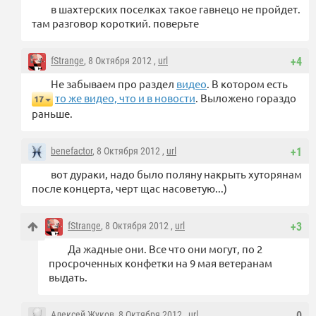
в шахтерских поселках такое гавнецо не пройдет.
там разговор короткий. поверьте
fStrange
, 8 Октября 2012 ,
url
+4
Не забываем про раздел
видео
. В котором есть
то же видео, что и в новости
. Выложено гораздо
17
раньше.
benefactor
, 8 Октября 2012 ,
url
+1
вот дураки, надо было поляну накрыть хуторянам
после концерта, черт щас насоветую...)
fStrange
, 8 Октября 2012 ,
url
+3
Да жадные они. Все что они могут, по 2
просроченных конфетки на 9 мая ветеранам
выдать.
Алексей Жуков
, 8 Октября 2012 ,
url
0