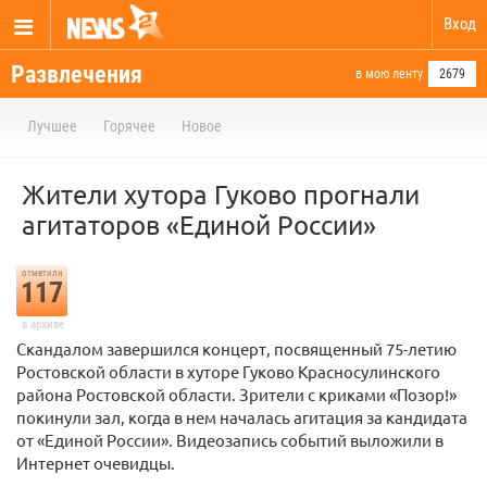
Вход
Развлечения
в мою ленту
2679
Лучшее
Горячее
Новое
Жители хутора Гуково прогнали
агитаторов «Единой России»
отметили
117
в архиве
Скандалом завершился концерт, посвященный 75-летию
Ростовской области в хуторе Гуково Красносулинского
района Ростовской области. Зрители с криками «Позор!»
покинули зал, когда в нем началась агитация за кандидата
от «Единой России». Видеозапись событий выложили в
Интернет очевидцы.