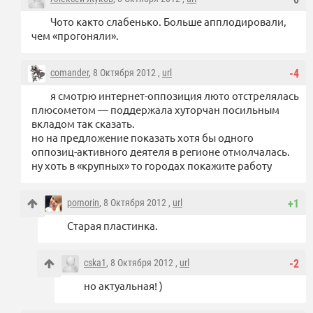
Чото както слабенько. Больше апплодировали,
чем «прогоняли».
comander
, 8 Октября 2012 ,
url
-4
я смотрю интернет-оппозиция люто отстрелялась
плюсометом — поддержала хуторчан посильным
вкладом так сказать.
но на предложение показать хотя бы одного
оппозиц-активного деятеля в регионе отмолчалась.
ну хоть в «крупных» то городах покажите работу
pomorin
, 8 Октября 2012 ,
url
+1
Старая пластинка.
cska1
, 8 Октября 2012 ,
url
-2
но актуальная! )