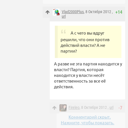
Vlad2000Plus
, 8 Октября 2012 ,
+14
url
А с чего вы вдруг
решили, что они против
действий власти? А не
партии?
А разве не эта партия находится у
власти? Партия, которая
находится у власти несёт
ответственность за все её
действия.
Fireleo
, 8 Октября 2012 ,
url
-7
Комментарий скрыт.
Нажмите, чтобы показать.