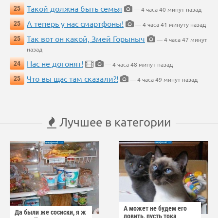
Такой должна быть семья
25
— 4 часа 40 минут назад
А теперь у нас смартфоны!
25
— 4 часа 41 минуту назад
Так вот он какой, Змей Горыныч
25
— 4 часа 47 минут
назад
Нас не догонят!
24
— 4 часа 48 минут назад
Что вы щас там сказали?!
25
— 4 часа 49 минут назад
Лучшее в категории
А может не будем его
Да были же сосиски, я ж
ловить, пусть тока