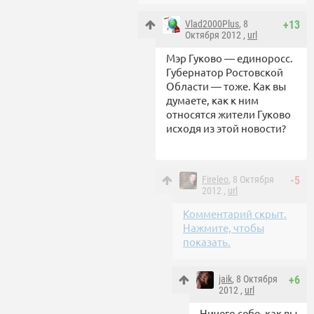
Vlad2000Plus
, 8
+13
Октября 2012 ,
url
Мэр Гуково — единоросс.
Губернатор Ростовской
Области — тоже. Как вы
думаете, как к ним
относятся жители Гуково
исходя из этой новости?
Fireleo
, 8 Октября
-5
2012 ,
url
Комментарий скрыт.
Нажмите, чтобы
показать.
jaik
, 8 Октября
+6
2012 ,
url
Ничего себе, как вы