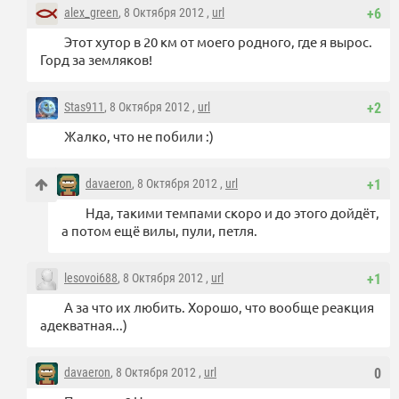
alex_green
, 8 Октября 2012 ,
url
+6
Этот хутор в 20 км от моего родного, где я вырос.
Горд за земляков!
Stas911
, 8 Октября 2012 ,
url
+2
Жалко, что не побили :)
davaeron
, 8 Октября 2012 ,
url
+1
Нда, такими темпами скоро и до этого дойдёт,
а потом ещё вилы, пули, петля.
lesovoi688
, 8 Октября 2012 ,
url
+1
А за что их любить. Хорошо, что вообще реакция
адекватная...)
davaeron
, 8 Октября 2012 ,
url
0