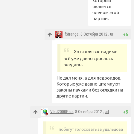
который
является
членом этой
партии.
fStrange
, 8 Октября 2012 ,
url
+6
Хотя для вас видимо
всё уже давно срослось
воедино.
Не дял меня, а для педроидов.
Которые уже давно штампуют
законы пачками без оглядки на
другие партии.
Vlad2000Plus
, 8 Октября 2012 ,
url
+5
побегут голосовать за удальцова