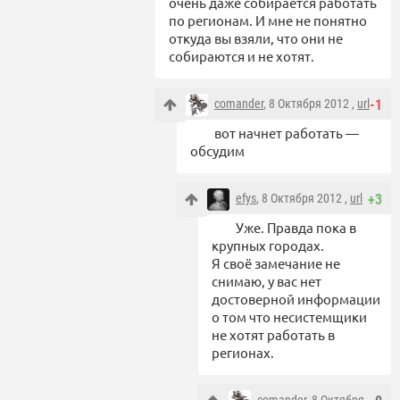
очень даже собирается работать
по регионам. И мне не понятно
откуда вы взяли, что они не
собираются и не хотят.
comander
, 8 Октября 2012 ,
url
-1
вот начнет работать —
обсудим
efys
, 8 Октября 2012 ,
url
+3
Уже. Правда пока в
крупных городах.
Я своё замечание не
снимаю, у вас нет
достоверной информации
о том что несистемщики
не хотят работать в
регионах.