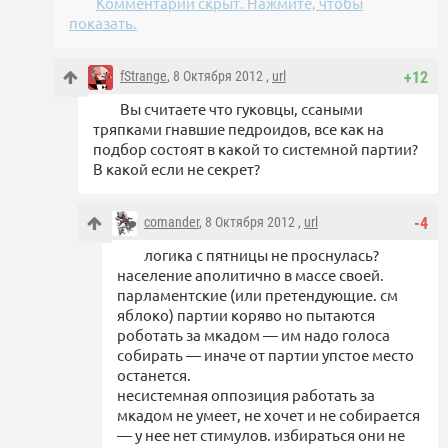
Комментарий скрыт. Нажмите, чтобы
показать.
fStrange
, 8 Октября 2012 ,
url
+12
Вы считаете что гуковцы, ссаными
тряпками гнавшие педроидов, все как на
подбор состоят в какой то системной партии?
В какой если не секрет?
comander
, 8 Октября 2012 ,
url
-4
логика с пятницы не проснулась?
население аполитично в массе своей.
парламентские (или претендующие. см
яблоко) партии коряво но пытаются
роботать за мкадом — им надо голоса
собирать — иначе от партии упстое место
останется.
несистемная оппозиция работать за
мкадом не умеет, не хочет и не собирается
— у нее нет стимулов. избираться они не