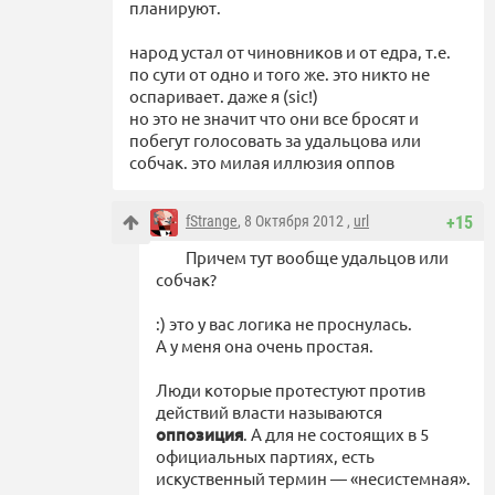
планируют.
народ устал от чиновников и от едра, т.е.
по сути от одно и того же. это никто не
оспаривает. даже я (sic!)
но это не значит что они все бросят и
побегут голосовать за удальцова или
собчак. это милая иллюзия оппов
fStrange
, 8 Октября 2012 ,
url
+15
Причем тут вообще удальцов или
собчак?
:) это у вас логика не проснулась.
А у меня она очень простая.
Люди которые протестуют против
действий власти называются
оппозиция
. А для не состоящих в 5
официальных партиях, есть
искуственный термин — «несистемная».