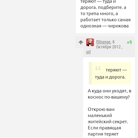
теряют — туда и
дорога. подберите. а
то трепа много, а
работает только самая
одиозная — чирикова
fStrange
, 8
+9
Октября 2012 ,
url
теряют —
туда и дорога.
А куда они уходят, в
космос по-вашему?
Открою вам
маленький
житейский секрет.
Если правящая
партия теряет