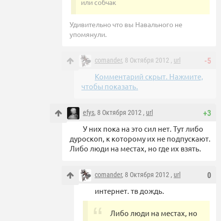
или собчак
Удивительно что вы Навального не
упомянули.
comander
, 8 Октября 2012 ,
url
-5
Комментарий скрыт. Нажмите,
чтобы показать.
efys
, 8 Октября 2012 ,
url
+3
У них пока на это сил нет. Тут либо
дуроскоп, к которому их не подпускают.
Либо люди на местах, но где их взять.
comander
, 8 Октября 2012 ,
url
0
интернет. тв дождь.
Либо люди на местах, но