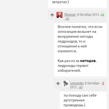
затратах )
fStrange
, 8 Октября 2012
+6
,
url
Вполне понятно, что если
оппозиция возьмет на
вооружение методы
педроидов, то и
отношение к ней
изменится.
Как раз из за
методов
,
педроиды теряют
избирателей.
comander
, 8 Октября
-2
2012 ,
url
ты походу сам себе
аутотренинг
проводишь )