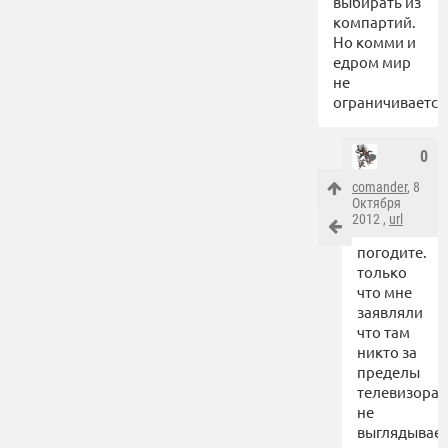
выбирать из
компартий.
Но комми и
едром мир
не
ограничивается
0
comander
, 8
Октября
2012 ,
url
погодите.
только
что мне
заявляли
что там
никто за
пределы
телевизора
не
выглядывае