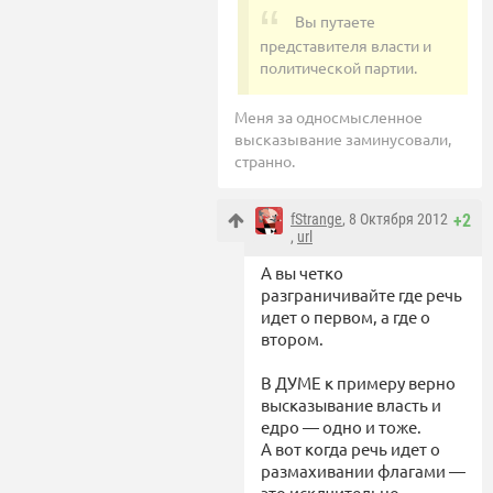
Вы путаете
представителя власти и
политической партии.
Меня за односмысленное
высказывание заминусовали,
странно.
fStrange
, 8 Октября 2012
+2
,
url
А вы четко
разграничивайте где речь
идет о первом, а где о
втором.
В ДУМЕ к примеру верно
высказывание власть и
едро — одно и тоже.
А вот когда речь идет о
размахивании флагами —
это исклчительно