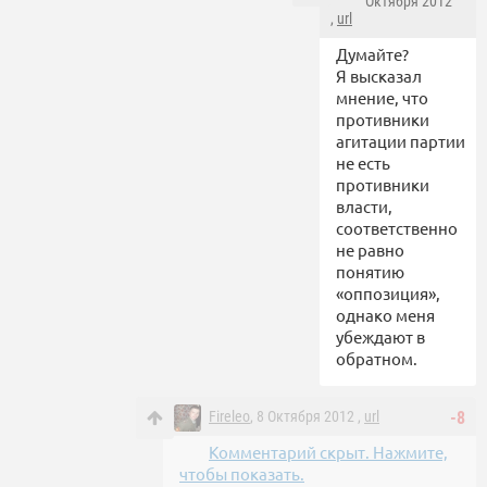
Октября 2012
,
url
Думайте?
Я высказал
мнение, что
противники
агитации партии
не есть
противники
власти,
соответственно
не равно
понятию
«оппозиция»,
однако меня
убеждают в
обратном.
Fireleo
, 8 Октября 2012 ,
url
-8
Комментарий скрыт. Нажмите,
чтобы показать.