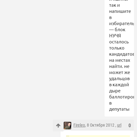
так и
напишите
в
избиратель
— блок
НУЧЯ
осталось
только
кандидатов
на местах
найти. не
может же
удальцов
в каждой
дыре
баллотирова
в
депутаты
Fireleo
, 8 Октября 2012 ,
url
0