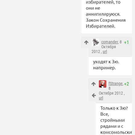
избирателей, то
они не
аннигилируюся.
Закон Сохранения
Избирателей.
comander
, 8
+1
Октября
2012 ,
url
уходят к Зю.
например.
fStrange
,
+2
8
Октября 2012 ,
url
Только к Зю?
Все,
стройными
рядами и с
комсомольски