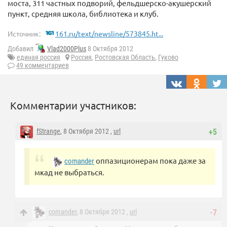
моста, 311 частных подворий, фельдшерско-акушерский
пункт, средняя школа, библиотека и клуб.
Источник:
161.ru/text/newsline/573845.ht...
Добавил
Vlad2000Plus
8 Октября 2012
единая россия
Россия
,
Ростовская Область
,
Гуково
49 комментариев
Комментарии участников:
fStrange
, 8 Октября 2012 ,
url
+5
оппазиционерам пока даже за
comander
мкад не выбраться.
comander
, 8 Октября 2012 ,
url
-7