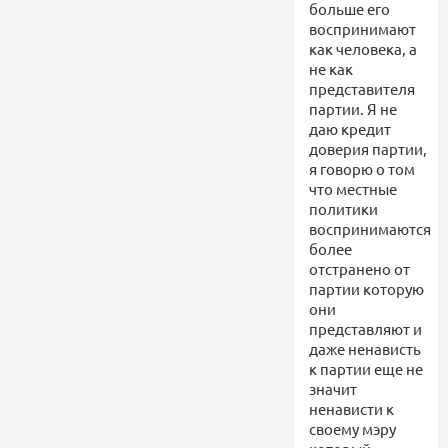
больше его
воспринимают
как человека, а
не как
представителя
партии. Я не
даю кредит
доверия партии,
я говорю о том
что местные
политики
воспринимаются
более
отстранено от
партии которую
они
представляют и
даже ненависть
к партии еще не
значит
ненависти к
своему мэру