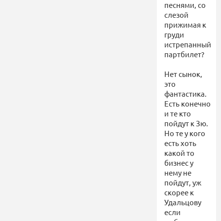
песнями, со
слезой
прижимая к
груди
истрепанный
партбилет?
Нет сынок,
это
фантастика.
Есть конечно
и те кто
пойдут к Зю.
Но те у кого
есть хоть
какой то
бизнес у
нему не
пойдут, уж
скорее к
Удальцову
если