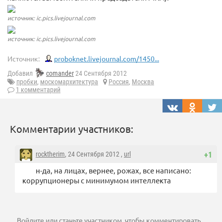
источник: ic.pics.livejournal.com
источник: ic.pics.livejournal.com
Источник:
proboknet.livejournal.com/1450...
Добавил
comander
24 Сентября 2012
пробки
,
москомархитектура
Россия
,
Москва
1 комментарий
Комментарии участников:
rocktherim
, 24 Сентября 2012 ,
url
+1
н-да, на лицах, вернее, рожах, все написано:
коррупционеры с минимумом интеллекта
Войдите
или
станьте участником
, чтобы комментировать