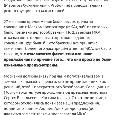
(Маратом Хуснуллиным), Probok.net проводит анализ
реконструкции всех магистралей.
27 мая наши предложения были рассмотрены на
совещании в Москомархитектуре (МКА), 80% из которых
было признано целесообразным! Но 2.5 месяца МКА
отказывалось подписывать протокол о данном
совещании, где были бы отображены все принятые
замечания. Более того нам пришёл ответ из МКА, где было
сказано, что
отклоняются фактически все наши
предложения по причине того… что они просто не были
изначально предусмотрены.
Москвичи должны знать под чьим попустительством в
землю закапываются деньги, кто не принимает никаких
решений, чтобы прекратить это безобразие. Совещания в
Москомархитектуре проходили под председательством
Сергея Васильевича Костина (слева). Ответное письмо, в
котором отклонялись почти все наши предложения,
подписано Грином Андрем Александровичем (оба
являются заместителями председателя МКА).