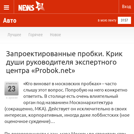
Вход
Авто
в мою ленту
3157
Лучшее
Горячее
Новое
Запроектированные пробки. Крик
души руководителя экспертного
центра «Probok.net»
«Кто виноват в московских пробках» – часто
отметили
23
слышу этот вопрос. Попробую на него конкретно
ответить. В столице есть очень влиятельный
в архиве
орган под названием Москомархитектура
(сокращенно, МКА). Действует он исключительно в своих
интересах, корпоративных, иногда даже лоббистских (мое
оценочное суждение)…
По договоренности с зам. мэра Москвы по строительству