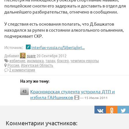
полицейские смогли его задержать и доставить в отдел для
дальнейшего разбирательства, отмечено в сообщении.
У следствия есть основания полагать, что Д.Башкатов
находился за рулем в состоянии алкогольного опьянения,
подчеркивает СКР.
Источник:
interfax-russia.ru/Siberia/pri...
Добавил
suare
20 Сентября 2012
избиение
,
иномарка
,
таран
,
боксер
,
чемпион европы
Россия
,
Иркутская Область
2 комментария
На эту же тему:
Красноярская студента устроила ДТП и
43
избила ГАИшников
— 15 Июля 2011
Комментарии участников: