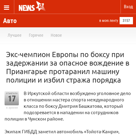
Вход
Авто
в мою ленту
3157
Лучшее
Горячее
Новое
Экс-чемпион Европы по боксу при
задержании за опасное вождение в
Приангарье протаранил машину
полиции и избил стража порядка
В Иркутской области возбуждено уголовное дело
отметили
17
в отношении мастера спорта международного
класса по боксу Дмитрия Башкатова, который
в архиве
подозревается в нападении на сотрудников
полиции в Чунском районе.
Экипаж ГИБДД заметил автомобиль «Тойота-Камри»,