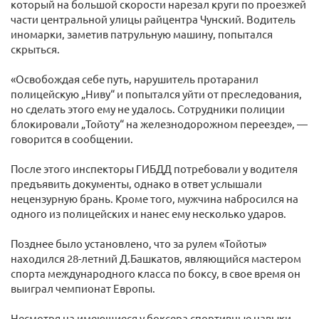
который на большой скорости нарезал круги по проезжей
части центральной улицы райцентра Чунский. Водитель
иномарки, заметив патрульную машину, попытался
скрыться.
«Освобождая себе путь, нарушитель протаранил
полицейскую „Ниву“ и попытался уйти от преследования,
но сделать этого ему не удалось. Сотрудники полиции
блокировали „Тойоту“ на железнодорожном переезде», —
говорится в сообщении.
После этого инспекторы ГИБДД потребовали у водителя
предъявить документы, однако в ответ услышали
нецензурную брань. Кроме того, мужчина набросился на
одного из полицейских и нанес ему несколько ударов.
Позднее было установлено, что за рулем «Тойоты»
находился 28-летний Д.Башкатов, являющийся мастером
спорта международного класса по боксу, в свое время он
выиграл чемпионат Европы.
Несмотря на имеющиеся у боксера спортивные навыки,