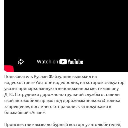
Пользователь Руслан Файзуллин выложил на
видеохостинге YouTube видеоролик, на котором эвакуатор
увозит припаркованную в неположенном месте машину
ДПС. Сотрудники дорожно-патрульной службы оставили
свой автомобиль прямо под дорожным знаком «Стоянка
запрещена», после чего отправились за покупками в
ближайший «Ашан».
Происшествие вызвало бурный восторг у автолюбителей,