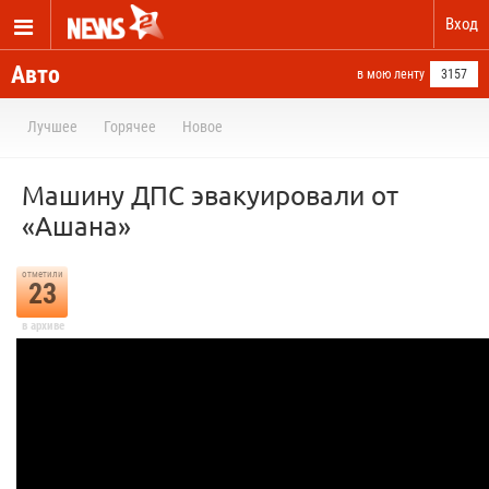
Вход
Авто
в мою ленту
3157
Лучшее
Горячее
Новое
Машину ДПС эвакуировали от
«Ашана»
отметили
23
в архиве