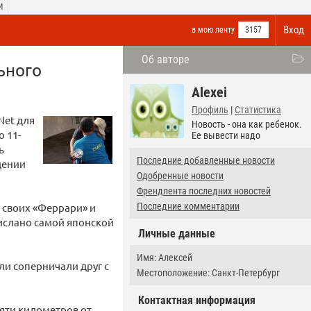
И
Вход
в мою ленту
3157
Об авторе
ьного
Alexei
Профиль
|
Статистика
Net для
Новость - она как ребенок.
 11-
Ее вывести надо
ь
Последние добавленные новости
дении
Одобренные новости
Френдлента последних новостей
а своих «Феррари» и
Последние комментарии
рислано самой японской
Личные данные
Имя: Алексей
ли соперничали друг с
Местоположение: Санкт-Петербург
Контактная информация
яти километров от