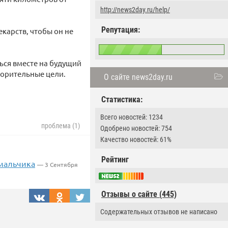
http://news2day.ru/help/
Репутация:
екарств, чтобы он не
ься вместе на будущий
творительные цели.
О сайте news2day.ru
Статистика:
Всего новостей: 1234
проблема (1)
Одобрено новостей: 754
Качество новостей: 61%
Рейтинг
 мальчика
— 3 Сентября
Отзывы о сайте (445)
Содержательных отзывов не написано