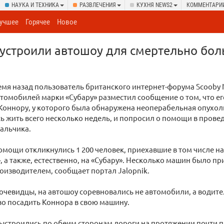
НАУКА И ТЕХНИКА
РАЗВЛЕЧЕНИЯ
КУХНЯ NEWS2
КОММЕНТАРИ
учшее
Горячее
Новое
 устроили автошоу для смертельно бол
мя назад пользователь британского интернет-форума Scooby 
томобилей марки «Субару» разместил сообщение о том, что его
Коннору, у которого была обнаружена неоперабельная опухол
сь жить всего несколько недель, и попросил о помощи в прове
альчика.
омощи откликнулись 1 200 человек, приехавшие в том числе н
 а также, естественно, на «Субару». Несколько машин было п
изводителем, сообщает портал Jalopnik.
очевидцы, на автошоу соревновались не автомобили, а водите
во посадить Коннора в свою машину.
ыстроились по обеим сторонам дороги на протяжении почти п