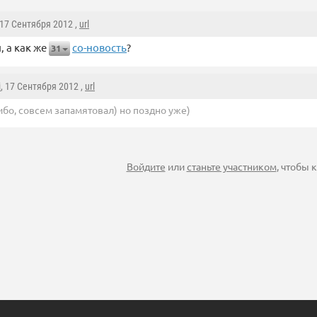
 17 Сентября 2012 ,
url
, а как же
со-новость
?
31
i
, 17 Сентября 2012 ,
url
ибо, совсем запамятовал) но поздно уже)
Войдите
или
станьте участником
, чтобы