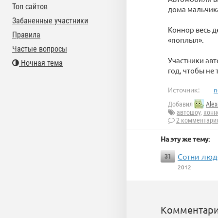
Топ сайтов
дома мальчик
Забаненные участники
Коннор весь д
Правила
«поплыл».
Частые вопросы
Участники авт
Ночная тема
год, чтобы не
Источник:
n
Добавил
Alex
автошоу
,
конн
2 комментари
На эту же тему:
Сотни люд
31
2012
Комментари