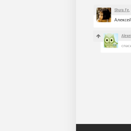
Shura.Fe
,
Алексей
Alexe
спас