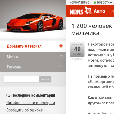
КОРОНАВИРУС
НОВОСТИ
Авто
Л
1 200 человек
мальчика
Некоторое вре
отметили
Добавить материал
40
владельцев ав
летнему сыну 
человек
Метки
в архиве
мозга, остало
автошоу для м
Регионы
На призыв о п
«Ламборгини»,
компанией-про
Последние комментарии
Как отмечают 
Читайте новости в телеграм
другом за пра
Сообщить об ошибке
Автомобили в