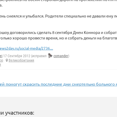
а.
ень смеялся и улыбался. Родители специально не давали ему л
ошоу договорились сделать 8 сентября Днем Коннора и собрат
 только хорошо провести время, но и собрать деньги на благо
ews2day.ru/social-media/2736....
ei
17 Сентября 2012 (исправил
comander
)
ор
Великобритания
я
ей помогут скрасить последние дни смертельно больного
и участников: