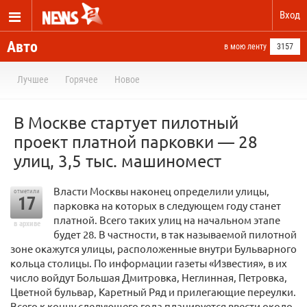
Вход
Авто
в мою ленту
3157
Лучшее
Горячее
Новое
В Москве стартует пилотный
проект платной парковки — 28
улиц, 3,5 тыс. машиномест
Власти Москвы наконец определили улицы,
отметили
17
парковка на которых в следующем году станет
платной. Всего таких улиц на начальном этапе
в архиве
будет 28. В частности, в так называемой пилотной
зоне окажутся улицы, расположенные внутри Бульварного
кольца столицы. По информации газеты «Известия», в их
число войдут Большая Дмитровка, Неглинная, Петровка,
Цветной бульвар, Каретный Ряд и прилегающие переулки.
Всего к концу следующего года планируется ввести около