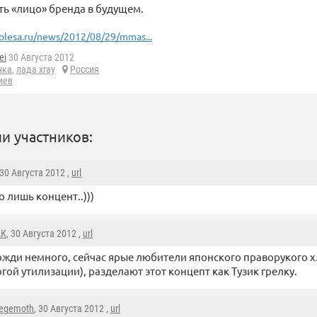
ть «лицо» бренда в будущем.
olesa.ru/news/2012/08/29/mmas...
ei
30 Августа 2012
нка
,
лада xray
Россия
иев
и участников:
 30 Августа 2012 ,
url
о лишь концент..)))
АК
, 30 Августа 2012 ,
url
жди немного, сейчас ярые любители японского праворукого 
гой утилизации), разделают этот концепт как Тузик грелку.
egemoth
, 30 Августа 2012 ,
url