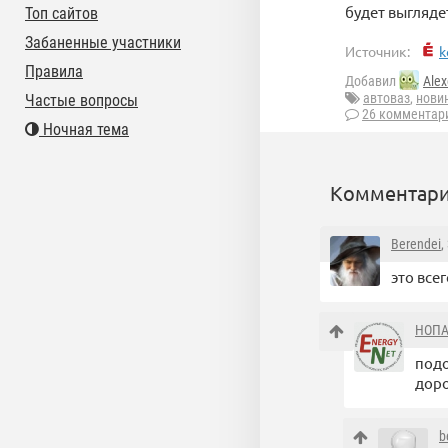
будет выгляде
Топ сайтов
Забаненные участники
Источник:
k
Правила
Добавил
Alex
автоваз
,
нови
Частые вопросы
26 комментар
Ночная тема
Комментари
Berendei
,
это всег
НОП
подо
доро
b