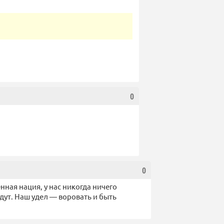
0
0
нная нация, у нас никогда ничего
дут. Наш удел — воровать и быть