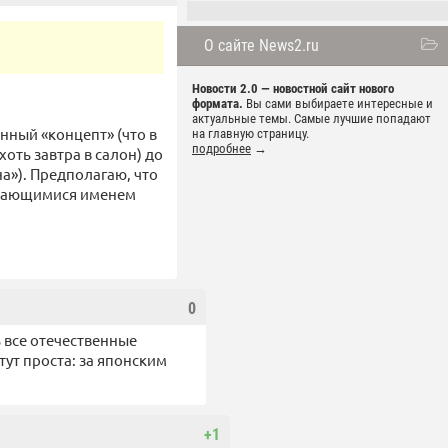
О сайте News2.ru
Новости 2.0 — новостной сайт нового
формата.
Вы сами выбираете интересные и
актуальные темы. Самые лучшие попадают
ный «концепт» (что в
на главную страницу.
подробнее
→
оть завтра в салон) до
а»). Предполагаю, что
ывающимися именем
0
ь все отечественные
ут проста: за японским
+1