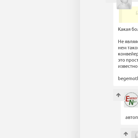
Какая бо
Не являя
нем тако
конвейер
это про
известно
begemot
автоп