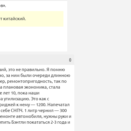
в».
т китайский.
0
й, это не правильно. Я помню
но, за ним были очереди длинною
мер, ремонтопригодность, так по
а плановая экономика, стала
 лет 10, пока наши
а утилизацию. Это как с
триджей к нему — 1200. Напечатал
л себе СНПЧ. 1 литр чернил — 300
 ремонте автомобиля, нужны руки и
упить Бэнтли покататься 2-3 года и