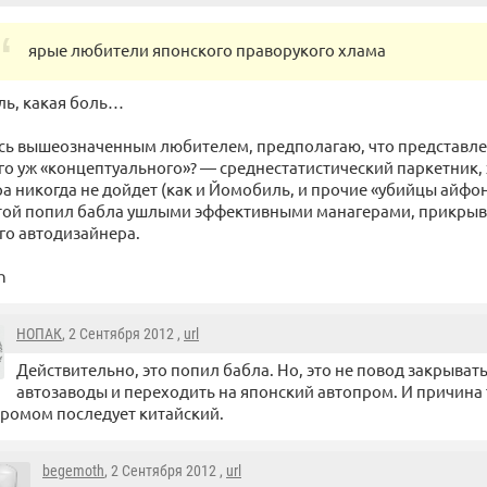
ярые любители японского праворукого хлама
ль, какая боль…
сь вышеозначенным любителем, предполагаю, что представлен
го уж «концептуального»? — среднестатистический паркетник, х
а никогда не дойдет (как и Йомобиль, и прочие «убийцы айфон
стой попил бабла ушлыми эффективными манагерами, прикр
го автодизайнера.
h
НОПАК
, 2 Сентября 2012 ,
url
Действительно, это попил бабла. Но, это не повод закрыват
автозаводы и переходить на японский автопром. И причина т
ромом последует китайский.
begemoth
, 2 Сентября 2012 ,
url