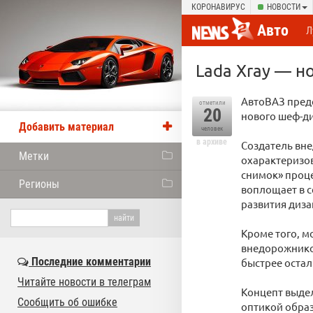
КОРОНАВИРУС
НОВОСТИ
Авто
Л
Lada Xray — н
АвтоВАЗ пред
отметили
20
нового шеф-ди
Добавить материал
человек
в архиве
Создатель вн
Метки
охарактеризов
снимок» проце
Регионы
воплощает в с
развития диза
Кроме того, м
внедорожников
Последние комментарии
быстрее остал
Читайте новости в телеграм
Концепт выде
Сообщить об ошибке
оптикой образ