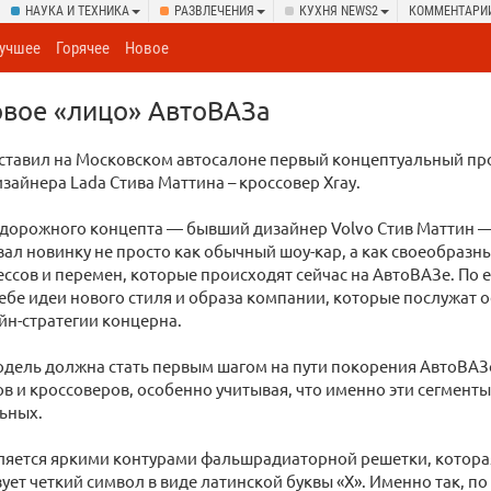
НАУКА И ТЕХНИКА
РАЗВЛЕЧЕНИЯ
КУХНЯ NEWS2
КОММЕНТАРИ
учшее
Горячее
Новое
овое «лицо» АвтоВАЗа
ставил на Московском автосалоне первый концептуальный пр
зайнера Lada Стива Маттина – кроссовер Xray.
едорожного концепта — бывший дизайнер Volvo Стив Маттин 
ал новинку не просто как обычный шоу-кар, а как своеобразн
ссов и перемен, которые происходят сейчас на АвтоВАЗе. По е
ебе идеи нового стиля и образа компании, которые послужат 
йн-стратегии концерна.
одель должна стать первым шагом на пути покорения АвтоВА
 и кроссоверов, особенно учитывая, что именно эти сегменты
ьных.
ляется яркими контурами фальшрадиаторной решетки, которая
ует четкий символ в виде латинской буквы «X». Именно так, п