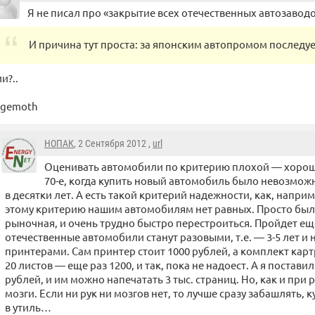
Я не писал про «закрытие всех отечественных автозаводо
И причина тут проста: за японским автопромом последуе
и?..
egemoth
НОПАК
, 2 Сентября 2012 ,
url
Оценивать автомобили по критерию плохой — хороши
70-е, когда купить новый автомобиль было невозмож
в десятки лет. А есть такой критерий надежности, как, напри
этому критерию нашим автомобилям нет равных. Просто был
рыночная, и очень трудно быстро перестроиться. Пройдет еще
отечественные автомобили станут разовыми, т.е. — 3-5 лет и н
принтерами. Сам принтер стоит 1000 рублей, а комплект кар
20 листов — еще раз 1200, и так, пока не надоест. А я постави
рублей, и им можно напечатать 3 тыс. страниц. Но, как и при
мозги. Если ни рук ни мозгов нет, то лучше сразу забашлять, к
в утиль…