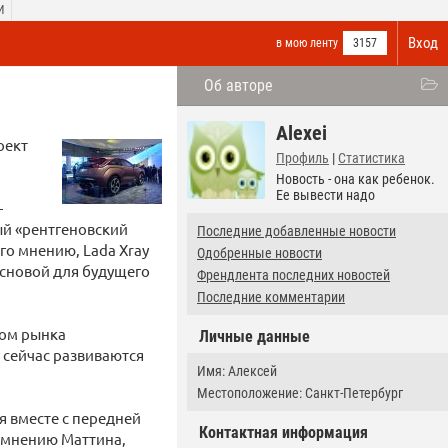
И
Вход
в мою ленту
3157
Об авторе
Alexei
оект
Профиль
|
Статистика
Новость - она как ребенок.
Ее вывести надо
—
ый «рентгеновский
Последние добавленные новости
го мнению, Lada Xray
Одобренные новости
основой для будущего
Френдлента последних новостей
Последние комментарии
Зом рынка
Личные данные
 сейчас развиваются
Имя: Алексей
Местоположение: Санкт-Петербург
 вместе с передней
Контактная информация
о мнению Маттина,