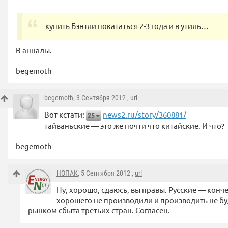
купить Бэнтли покататься 2-3 года и в утиль…
В анналы.
begemoth
begemoth
, 3 Сентября 2012 ,
url
Вот кстати:
news2.ru/story/360881/
25
тайваньские — это же почти что китайские. И что?
begemoth
НОПАК
, 5 Сентября 2012 ,
url
Ну, хорошо, сдаюсь, вы правы. Русские — конче
хорошего не производили и производить не бу
рынком сбыта третьих стран. Согласен.