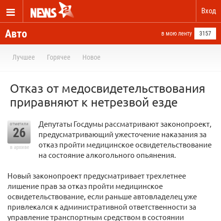
Вход
Авто
в мою ленту
3157
Лучшее
Горячее
Новое
Отказ от медосвидетельствования
приравняют к нетрезвой езде
Депутаты Госдумы рассматривают законопроект,
отметили
26
предусматривающий ужесточение наказания за
отказ пройти медицинское освидетельствование
в архиве
на состояние алкогольного опьянения.
Новый законопроект предусматривает трехлетнее
лишение прав за отказ пройти медицинское
освидетельствование, если раньше автовладелец уже
привлекался к административной ответственности за
управление транспортным средством в состоянии