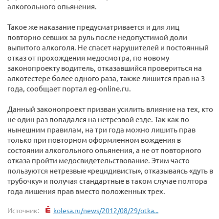
алкогольного опьянения.
Такое же наказание предусматривается и для лиц
повторно севших за руль после недопустимой доли
выпитого алкоголя. Не спасет нарушителей и постоянный
отказ от прохождения медосмотра, по новому
законопроекту водитель, отказавшийся провериться на
алкотестере более одного раза, также лишится прав на 3
года, сообщает портал eg-online.ru.
Данный законопроект призван усилить влияние на тех, кто
не один раз попадался на нетрезвой езде. Так как по
нынешним правилам, на три года можно лишить прав
только при повторном оформленном вождения в
состоянии алкогольного опьянения, а не от повторного
отказа пройти медосвидетельствование. Этим часто
пользуются нетрезвые «рецидивисты», отказываясь «дуть в
трубочку» и получая стандартные в таком случае полтора
года лишения прав вместо положенных трех.
Источник:
kolesa.ru/news/2012/08/29/otka...