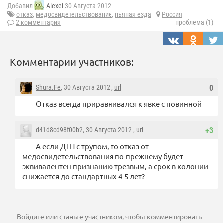
Добавил
Alexei
30 Августа 2012
отказ
,
медосвидетельствование
,
пьяная езда
Россия
2 комментария
проблема (1)
Комментарии участников:
Shura.Fe
, 30 Августа 2012 ,
url
0
Отказ всегда приравнивался к явке с повинной
d41d8cd98f00b2
, 30 Августа 2012 ,
url
+3
А если ДТП с трупом, то отказ от
медосвидетельствования по-прежнему будет
эквивалентен признанию трезвым, а срок в колонии
снижается до стандартных 4-5 лет?
Войдите
или
станьте участником
, чтобы комментировать