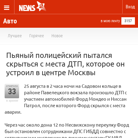
Вход
Авто
в мою ленту
3157
Лучшее
Горячее
Новое
Пьяный полицейский пытался
скрыться с места ДТП, которое он
устроил в центре Москвы
25 августа в 2 часа ночи на Садовом кольце в
отметили
33
районе Павелецкого вокзала произошло ДТП с
участием автомобилей Форд Мондео и Ниссан
в архиве
Патрол, после которого Форд скрылся с места
аварии.
Через час около дома 12 по Несвижскому переулку Форд
был остановлен сотрудниками ДПС ГИБДД совместно с
сотрудниками инспекции по личному составу ГУ МВД