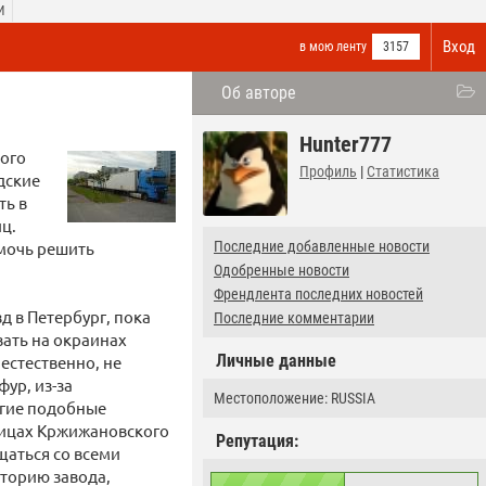
И
Вход
в мою ленту
3157
Об авторе
Hunter777
ного
Профиль
|
Статистика
дские
ть в
иц.
мочь решить
Последние добавленные новости
Одобренные новости
Френдлента последних новостей
 в Петербург, пока
Последние комментарии
ать на окраинах
Личные данные
 естественно, не
ур, из-за
Местоположение: RUSSIA
угие подобные
лицах Кржижановского
Репутация:
бщаться со всеми
иторию завода,