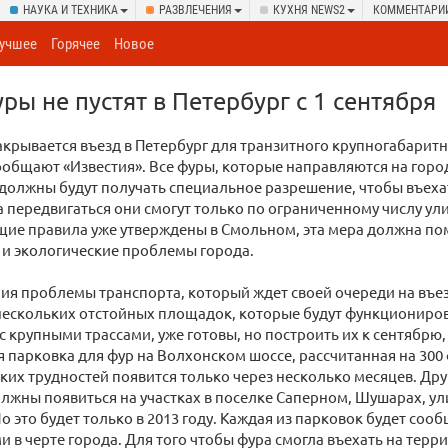
НАУКА И ТЕХНИКА
РАЗВЛЕЧЕНИЯ
КУХНЯ NEWS2
КОММЕНТАРИ
учшее
Горячее
Новое
ры не пустят в Петербург с 1 сентября
закрывается въезд в Петербург для транзитного крупногабарит
ообщают «Известия». Все фуры, которые направляются на горо
должны будут получать специальное разрешение, чтобы въеха
 а передвигаться они смогут только по ограниченному числу ул
щие правила уже утверждены в Смольном, эта мера должна по
 и экологические проблемы города.
я проблемы транспорта, который ждет своей очереди на въезд
нескольких отстойных площадок, которые будут функциониров
с крупными трассами, уже готовы, но построить их к сентябрю,
я парковка для фур на Волхонском шоссе, рассчитанная на 300 ф
их трудностей появится только через несколько месяцев. Др
лжны появиться на участках в поселке Саперном, Шушарах, у
о это будет только в 2013 году. Каждая из парковок будет соо
 в черте города. Для того чтобы фура смогла въехать на терр