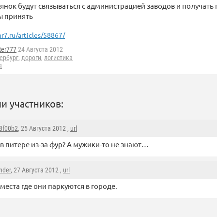
янок будут связываться с администрацией заводов и получать
ы принять
r7.ru/articles/58867/
ter777
24 Августа 2012
ербург
,
дороги
,
логистика
я
и участников:
8f00b2
, 25 Августа 2012 ,
url
в питере из-за фур? А мужики-то не знают…
nder
, 27 Августа 2012 ,
url
 места где они паркуются в городе.