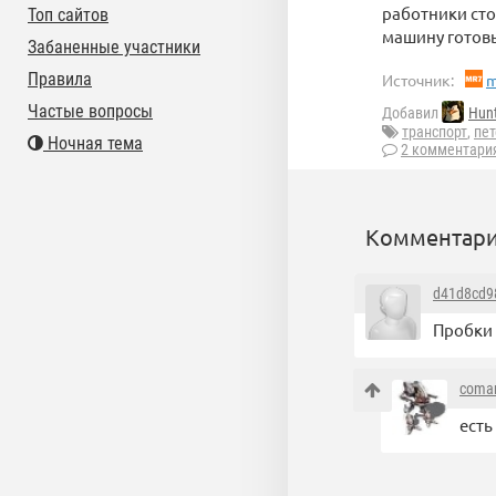
работники сто
Топ сайтов
машину готов
Забаненные участники
Правила
Источник:
m
Частые вопросы
Добавил
Hun
транспорт
,
пет
Ночная тема
2 комментари
Комментари
d41d8cd9
Пробки 
coma
есть