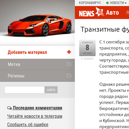
КОРОНАВИРУС
НОВОСТИ
Авто
Л
Транзитные фу
С 1 сентября 
отметили
8
транспорта, с
Добавить материал
предприятия, 
человек
в архиве
черту города,
Метки
Соответствую
транспортные
Регионы
Однако решени
нет. Проекты 
города рядом 
успеют. Перва
Последние комментарии
бюрократическ
отстойники до
Читайте новости в телеграм
и Кубинской. Н
Сообщить об ошибке
предприятиями