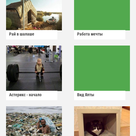
Рай в шалаше
Работа мечты
Астерикс - начало
Вид Ялты