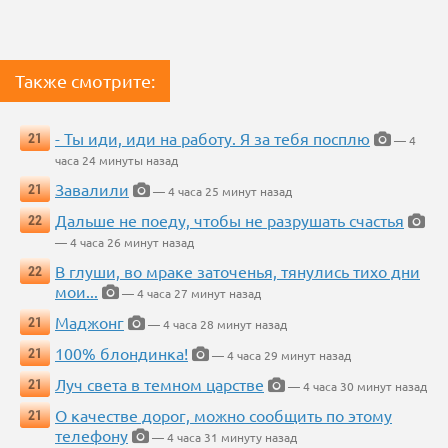
Также смотрите:
- Ты иди, иди на работу. Я за тебя посплю
21
— 4
часа 24 минуты назад
Завалили
21
— 4 часа 25 минут назад
Дальше не поеду, чтобы не разрушать счастья
22
— 4 часа 26 минут назад
В глуши, во мраке заточенья, тянулись тихо дни
22
мои...
— 4 часа 27 минут назад
Маджонг
21
— 4 часа 28 минут назад
100% блондинка!
21
— 4 часа 29 минут назад
Луч света в темном царстве
21
— 4 часа 30 минут назад
О качестве дорог, можно сообщить по этому
21
телефону
— 4 часа 31 минуту назад