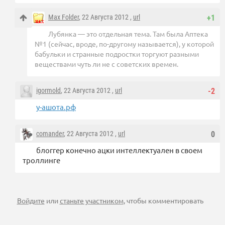
Max Folder
, 22 Августа 2012 ,
url
+1
Лубянка — это отдельная тема. Там была Аптека
№1 (сейчас, вроде, по-другому называется), у которой
бабульки и странные подростки торгуют разными
веществами чуть ли не с советских времен.
igormold
, 22 Августа 2012 ,
url
-2
у-ашота.рф
comander
, 22 Августа 2012 ,
url
0
блоггер конечно ацки интеллектуален в своем
троллинге
Войдите
или
станьте участником
, чтобы комментировать