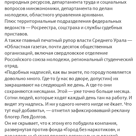
природных ресурсов, департамента труда и социальных
вопросов минэкономики, департамента по делам
молодежи, областного управления архивами.
Плюс территориальные подразделения федеральных
ведомств — Росреестра, соцстраха и службы судебных
приставов.
А также главный печатный рупор власти Среднего Урала —
«Областная газета», почти десяток общественных
организаций, включая свердловское отделение
Российского союза молодежи, региональный студенческий
отряд.
«Подобных надписей, как вы знаете, по городу появляется
довольно много. Где-то (у нас во дворе, допустим) их
закрашивают на следующий же день. А где-то они
сохраняются месяцами. Этой — уже точно больше месяца.
Сотни людей, которые ходят каждый день там на работу. И
видят эту надпись. И ни у одного ничего нигде не ёкает. Что
тут ещё добавить», — отметил зафиксировавший рекламу
блогер Лев Долгов.
Он не скрывает, что к этому его побудила компания,
развернутая против фонда «Город без наркотиков», и
параллельный старт проекта региональных властей,