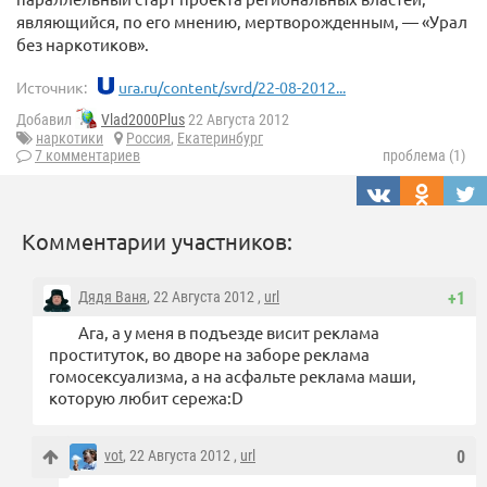
являющийся, по его мнению, мертворожденным, — «Урал
без наркотиков».
Источник:
ura.ru/content/svrd/22-08-2012...
Добавил
Vlad2000Plus
22 Августа 2012
наркотики
Россия
,
Екатеринбург
7 комментариев
проблема (1)
Комментарии участников:
Дядя Ваня
, 22 Августа 2012 ,
url
+1
Ага, а у меня в подъезде висит реклама
проституток, во дворе на заборе реклама
гомосексуализма, а на асфальте реклама маши,
которую любит сережа:D
vot
, 22 Августа 2012 ,
url
0