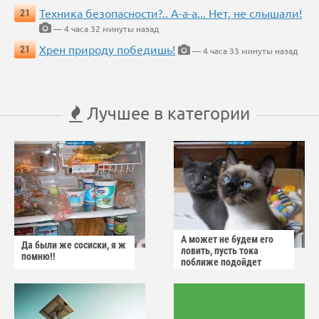
Техника безопасности?.. А-а-а... Нет, не слышали!
21
— 4 часа 32 минуты назад
Хрен природу победишь!
21
— 4 часа 33 минуты назад
Лучшее в категории
А может не будем его
Да были же сосиски, я ж
ловить, пусть тока
помню!!
поближе подойдет