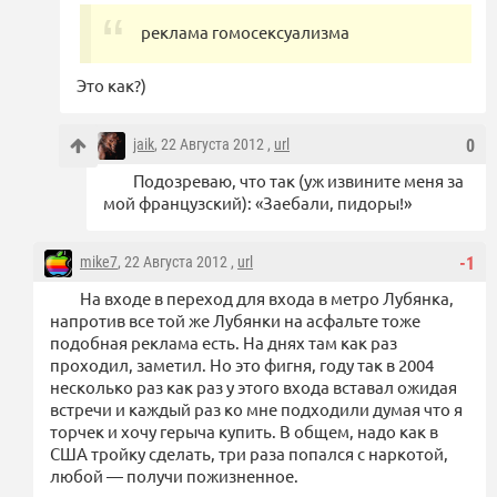
реклама гомосексуализма
Это как?)
jaik
, 22 Августа 2012 ,
url
0
Подозреваю, что так (уж извините меня за
мой французский): «Заебали, пидоры!»
mike7
, 22 Августа 2012 ,
url
-1
На входе в переход для входа в метро Лубянка,
напротив все той же Лубянки на асфальте тоже
подобная реклама есть. На днях там как раз
проходил, заметил. Но это фигня, году так в 2004
несколько раз как раз у этого входа вставал ожидая
встречи и каждый раз ко мне подходили думая что я
торчек и хочу герыча купить. В общем, надо как в
США тройку сделать, три раза попался с наркотой,
любой — получи пожизненное.