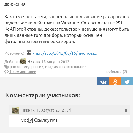
движения.
Как отмечает газета, запрет на использование радаров без
видеосъемки действует на Украине. Согласно статье 251
КоАП этой страны, доказательством нарушения могут быть
лишь данные того прибора, который оснащен
фотоаппаратом и видеокамерой.
Источник:
km.ru/avto/2012/08/15/mvd-ross...
Добавил
Никник
15 Августа 2012
россия
,
мвд россии
,
владимир колокольцев
1 комментарий
проблема (2)
Комментарии участников:
Никник
, 15 Августа 2012 ,
url
0
vot[у] Ссылку плз