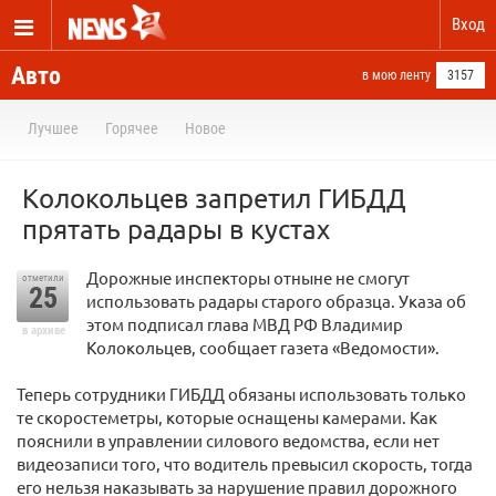
Вход
Авто
в мою ленту
3157
Лучшее
Горячее
Новое
Колокольцев запретил ГИБДД
прятать радары в кустах
Дорожные инспекторы отныне не смогут
отметили
25
использовать радары старого образца. Указа об
этом подписал глава МВД РФ Владимир
в архиве
Колокольцев, сообщает газета «Ведомости».
Теперь сотрудники ГИБДД обязаны использовать только
те скоростеметры, которые оснащены камерами. Как
пояснили в управлении силового ведомства, если нет
видеозаписи того, что водитель превысил скорость, тогда
его нельзя наказывать за нарушение правил дорожного