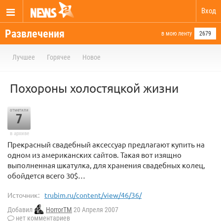
Вход
Развлечения
в мою ленту
2679
Лучшее
Горячее
Новое
Похороны холостяцкой жизни
отметили
7
в архиве
Прекрасный свадебный аксессуар предлагают купить на
одном из американских сайтов. Такая вот изящно
выполненная шкатулка, для хранения свадебных колец,
обойдется всего 30$…
Источник:
trubim.ru/content/view/46/36/
Добавил
HorrorTM
20 Апреля 2007
нет комментариев