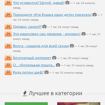
Что уставился? Целуй, давай!
24
— 1 час 24 минуты
назад
Приходите тётя Кошка нашу детку покачать!
24
— 1
час 25 минут назад
Однако, самец!!!
24
— 1 час 26 минут назад
Это нарисовал сам дворник - юморист
24
— 1 час 27
минут назад
Волга - машина для всей семьи
24
— 1 час 28 минут
назад
Бесплатный интернет
24
— 1 час 29 минут назад
О....тёпленькая пошла...
23
— 1 час 31 минуту назад
Куда летим шеф?
23
— 1 час 32 минуты назад
Лучшее в категории