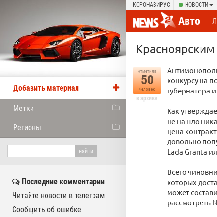
КОРОНАВИРУС
НОВОСТИ
Авто
Л
Красноярским 
Антимонополь
отметили
50
конкурсу на п
Добавить материал
губернатора и
человек
в архиве
Метки
Как утверждае
не нашло ника
Регионы
цена контракт
довольно попу
Lada Granta и
Всего чиновни
Последние комментарии
которых доста
может состави
Читайте новости в телеграм
рассмотреть N
Сообщить об ошибке