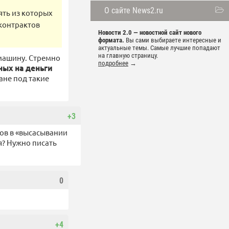
О сайте News2.ru
ять из которых
 контрактов
Новости 2.0 — новостной сайт нового
формата.
Вы сами выбираете интересные и
актуальные темы. Самые лучшие попадают
на главную страницу.
 машину. Стремно
подробнее
→
ных на деньги
ране под такие
+3
ов в «высасывании
я? Нужно писать
0
+4