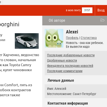
И
Вход
в мою ленту
3157
Об авторе
orghini
Alexei
му
Профиль
|
Статистика
ами
Новость - она как ребенок.
Ее вывести надо
г Харченко, ведомство
Последние добавленные новости
го словам, начальная
Одобренные новости
к как Toyota Camry
Френдлента последних новостей
ы, купят чиновники
Последние комментарии
Личные данные
и Comfort, пять из
Имя: Алексей
 обоих контрактов
Местоположение: Санкт-Петербург
аются также
Контактная информация