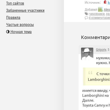
Источник:
k
Топ сайтов
Добавил
Alex
Забаненные участники
чиновники
,
ра
Правила
4 комментари
Частые вопросы
Ночная тема
Комментари
Grigoriy
, 
мужики,
нужно. 
С точки
Lamborghini
имеется ввиду, 
Lamborghini на 
Далле.
Toyota Camry и