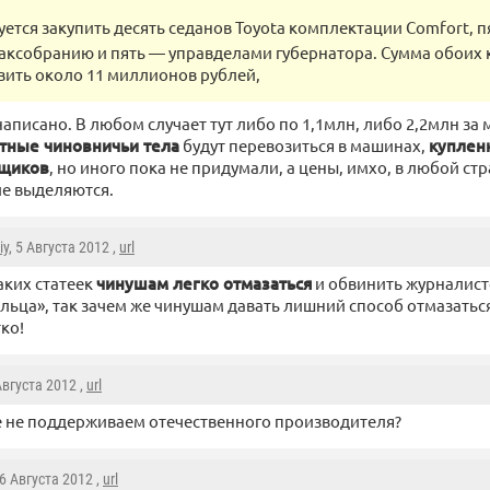
ется закупить десять седанов Toyota комплектации Comfort, п
заксобранию и пять — управделами губернатора. Сумма обоих
вить около 11 миллионов рублей,
 написано. В любом случает тут либо по 1,1млн, либо 2,2млн за
тные чиновничьи тела
будут перевозиться в машинах,
куплен
ьщиков
, но иного пока не придумали, а цены, имхо, в любой ст
е выделяются.
iy
, 5 Августа 2012 ,
url
аких статеек
чинушам легко отмазаться
и обвинить журналист
льца», так зачем же чинушам давать лишний способ отмазатьс
ко!
 Августа 2012 ,
url
е не поддерживаем отечественного производителя?
 6 Августа 2012 ,
url