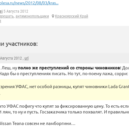
olesa.ru/news/2012/08/03/kras...
ei
5 Августа 2012
зрешать
,
антимонопольщики
Красноярский Край
я
и участников:
5 Августа 2012 ,
url
 Леш, ну
полно же преступлений со стороны чиновников
! До
Надо бы о преступлениях писать. Но тут, по-поему лажа, сорри:
 зрения УФАС, нет особой разницы, купят чиновники Lada Gran
.
что УФАС пофигу что купят за фиксированную цену. То есть есл
1 лям, то ну и пусть. Госзаказчика только похвалят. И правильн
 Nissan Teana совсем не ламборгини…