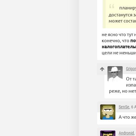
планиру
достанутся 
может соста
не ясно что тут
конечно, что
по
налогоплател
цели не меньши
Grigor
От т
изпа
реже, но мет
SenSe
, 6
А что ж
Andronid
,