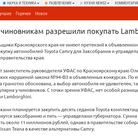
НАУКА И ТЕХНИКА
РАЗВЛЕЧЕНИЯ
КУХНЯ NEWS2
КОММЕНТАРИ
учшее
Горячее
Новое
чиновникам разрешили покупать Lamb
щики Красноярского края не имеют претензий к объявленно
окупку автомобилей Toyota Camry для Заксобрания и управдел
 правительства края.
т заместитель руководителя УФАС по Красноярскому краю Оле
ких нарушений закона №94-ФЗ в объявленных конкурсах. По е
а грамотно обоснована, а выбор автомобиля не удивителен, та
лярна у чиновников. С точки зрения УФАС, нет особой разниц
ли Lamborghini.
ками планируется закупить десять седанов Toyota комплектаци
нутся заксобранию и пять — управделами губернатора. Сумма
ть около 11 миллионов рублей, однако в правительстве собир
issan Teana в качестве альтернативы Camry.