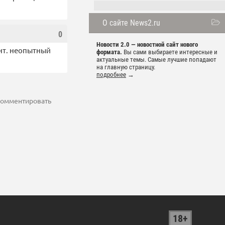
О сайте News2.ru
0
Новости 2.0 — новостной сайт нового
ент. неопытный
формата.
Вы сами выбираете интересные и
актуальные темы. Самые лучшие попадают
на главную страницу.
подробнее
→
 комментировать
18+