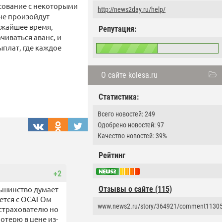
асование с некоторыми
http://news2day.ru/help/
 не произойдут
лижайшее время,
Репутация:
иваться аванс, и
ыплат, где каждое
О сайте kolesa.ru
Статистика:
Всего новостей: 249
Одобрено новостей: 97
Качество новостей: 39%
Рейтинг
+2
льшинство думает
Отзывы о сайте (115)
ается с ОСАГОм
www.news2.ru/story/364921/comment1130
 страхователю но
отерю в цене из-