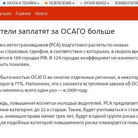
НАУКА И ТЕХНИКА
РАЗВЛЕЧЕНИЯ
КУХНЯ NEWS2
КОММЕНТАРИ
учшее
Горячее
Новое
тели заплатят за ОСАГО больше
юз автостраховщиков (РСА) подготовил расчеты по новым
 страховых тарифов, в соответствии с которыми, в скором вр
тся в 169 городах РФ. В 124 городах коэффициент не изменится
быть понижен.
 убыточностью ОСАГО во многих отдельных регионах, в некот
орог в 77%. Напомним, что с момента вступления закона об ОС
менялись всего один раз — в 2009 году.
едь, повышение коснется молодых водителей. РСА предлагает
ные категории: до 22 и старше. Также, будет учитываться и ста
, имеющие права менее трех лет, будут в одной группе риска
Для подобных категорий повышенного риска планируется пов