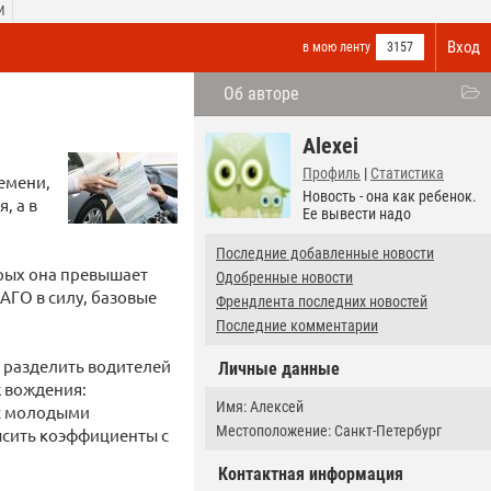
И
Вход
в мою ленту
3157
Об авторе
Alexei
Профиль
|
Статистика
емени,
Новость - она как ребенок.
, а в
Ее вывести надо
Последние добавленные новости
орых она превышает
Одобренные новости
АГО в силу, базовые
Френдлента последних новостей
Последние комментарии
 разделить водителей
Личные данные
ж вождения:
Имя: Алексей
 с молодыми
Местоположение: Санкт-Петербург
ысить коэффициенты с
Контактная информация