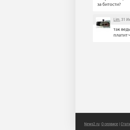
за битости?
Lim
, 31 И
так вед
платит 
News2.ru
:
О сервисе
|
Стат