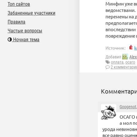
Минфин уже вы
Топ сайтов
ведомствами. 
Забаненные участники
перемены на д
Правила
предполагаетс
впоследствии 
Частые вопросы
повреждение п
Ночная тема
Источник:
k
Добавил
Alex
оплата
,
осаго
2 комментари
Комментари
Googenot
ОСАГО в
а мол п
урода невиновн
все равно оценк