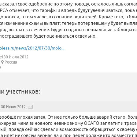
сказал свое одобрение по этому поводу, осталось лишь согл
РСА отмечает, что тарифы и впредь будут увеличиваться, пока
орогах и, в том числе, в сознании водителей. Кроме того, в б
я изменение схемы выплат: теперь потерпевшему будет выплач
ряд выплат за лечение. Будут созданы специальные таблицы в
острадавшего будет оцениваться отдельно.
olesa.ru/news/2012/07/30/molo...
ei
30 Июля 2012
Россия
я
и участников:
, 30 Июля 2012 ,
url
ообще плохая затея. От нее только больше аварий стало, бо
охеру за меня виновного невиновному ОСАГО заплатит и трах
ый, правда сейчас сделали возможность обращаться к своему
а идет не совсем верная да и при перепродаже кто возместит п