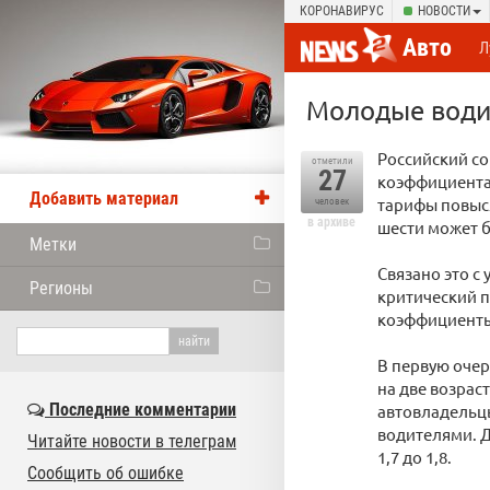
КОРОНАВИРУС
НОВОСТИ
Авто
Л
Молодые води
Российский со
отметили
27
коэффициентам
Добавить материал
тарифы повыся
человек
в архиве
шести может 
Метки
Связано это с
Регионы
критический п
коэффициенты 
В первую очер
на две возраст
Последние комментарии
автовладельцы
водителями. 
Читайте новости в телеграм
1,7 до 1,8.
Сообщить об ошибке