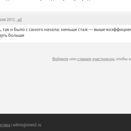
юля 2012 ,
url
ь, так и было с самого начала: меньше стаж — выше коэффици
чуть больше
Войдите
или
станьте участником
, чтобы
истика
| admin@news2.ru