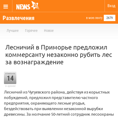
Вход
Развлечения
в мою ленту
2679
Лучшее
Горячее
Новое
Лесничий в Приморье предложил
коммерсанту незаконно рубить лес
за вознаграждение
отметили
14
в архиве
Лесничий из Чугуевского района, действуя из корыстных
побуждений, предложил представителю частного
предприятия, охраняющего лесные угодья,
бездействовать при выявлении незаконной вырубки
древесины. За молчание 50-летний сотрудник лесоохраны