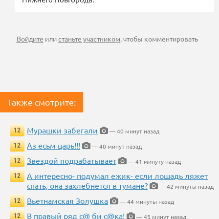
Войдите
или
станьте участником
, чтобы комментировать
Также смотрите:
Мурашки забегали
12
— 40 минут назад
Аз есьм царь!!!
12
— 40 минут назад
Звездой подрабатывает
12
— 41 минуту назад
А интересно- подумал ежик- если лошадь ляжет
12
спать, она захлебнется в тумане?
— 42 минуты назад
Вьетнамская Золушка
12
— 44 минуты назад
В правый ряд с@ би с@ка!
12
— 45 минут назад