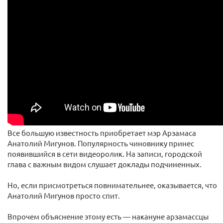
Все большую известность приобретает мэр Арзамаса
Анатолий Мигунов. Популярность чиновнику принес
появившийся в сети видеоролик. На записи, городской
глава с важным видом слушает доклады подчиненных.
Но, если присмотреться повнимательнее, оказывается, что
Анатолий Мигунов просто спит.
Впрочем объяснение этому есть — накануне арзамассцы