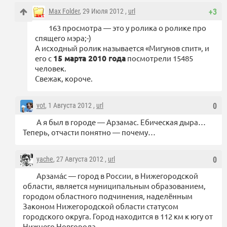
Max Folder
, 29 Июля 2012 ,
url
+3
163 просмотра — это у ролика о ролике про
спящего мэра;-)
А исходный ролик называется «Мигунов спит», и
его с
15 марта 2010 года
посмотрели 15485
человек.
Свежак, короче.
vot
, 1 Августа 2012 ,
url
0
А я был в городе — Арзамас. Ебическая дыра…
Теперь, отчасти понятно — почему…
yache
, 27 Августа 2012 ,
url
0
Арзама́с — город в России, в Нижегородской
области, является муниципальным образованием,
городом областного подчинения, наделённым
Законом Нижегородской области статусом
городского округа. Город находится в 112 км к югу от
Нижнего Новгорода.