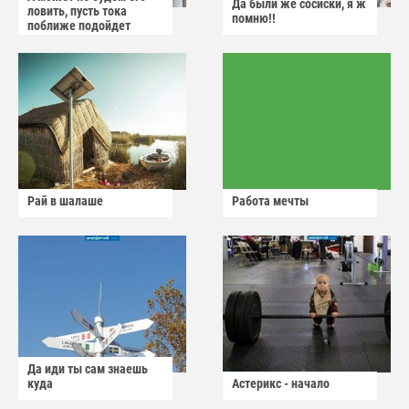
Да были же сосиски, я ж
ловить, пусть тока
помню!!
поближе подойдет
Рай в шалаше
Работа мечты
Да иди ты сам знаешь
куда
Астерикс - начало