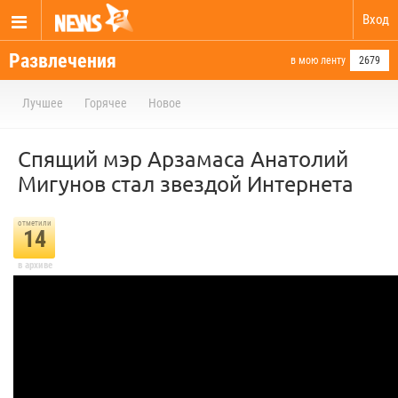
Вход
Развлечения
в мою ленту
2679
Лучшее
Горячее
Новое
Спящий мэр Арзамаса Анатолий
Мигунов стал звездой Интернета
отметили
14
в архиве