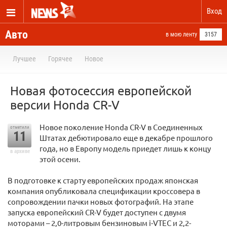
Вход
Авто
в мою ленту
3157
Лучшее
Горячее
Новое
Новая фотосессия европейской
версии Honda CR-V
Новое поколение Honda CR-V в Соединенных
отметили
11
Штатах дебютировало еще в декабре прошлого
года, но в Европу модель приедет лишь к концу
в архиве
этой осени.
В подготовке к старту европейских продаж японская
компания опубликовала спецификации кроссовера в
сопровождении пачки новых фотографий. На этапе
запуска европейский CR-V будет доступен с двумя
моторами – 2,0-литровым бензиновым i-VTEC и 2,2-