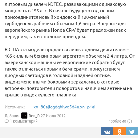
литровым дизелем i-DTEC, развивающими одинаковую
мощность в 155 л. с. В начале будущего года к ним
присоединится новый хондовский 120-сильный
турбодизель рабочим объемом 1,6 литра. Впервые для
европейского рынка Honda CR-V будет предложен как с
передним, так и с полным приводом.
В США эта модель продается лишь с одним двигателем –
185-сильным бензиновым агрегатом объемом 2,4 литра. От
американской машины ее европейские собратья будут
также отличаться новыми бамперами, присутствием
диодных светоидов в головной и задней оптике,
видоизмененными боковыми зеркалами, в которые
встроены повторители поворотов и наличием антенны на
крыше в виде акульего плавника.
Источник:
xn--80ajicgdqhiwo5d4e.xn--p1ai...
Добавил
Den_D
27 Июля 2012
1 комментарий
проблема (8)