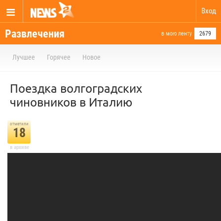
Вход
Развлечения
в мою ленту
2679
Лучшее
Горячее
Новое
Поездка волгоградских
чиновников в Италию
отметили
18
в архиве