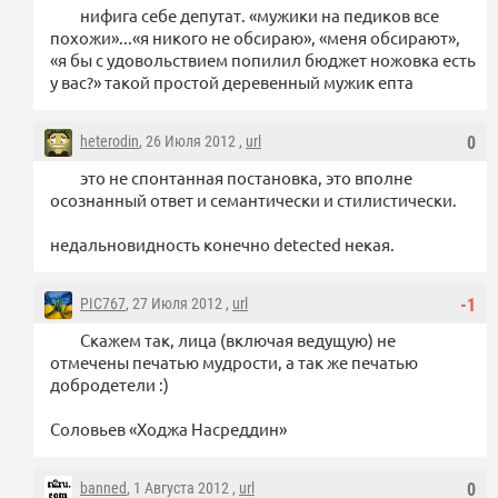
нифига себе депутат. «мужики на педиков все
похожи»...«я никого не обсираю», «меня обсирают»,
«я бы с удовольствием попилил бюджет ножовка есть
у вас?» такой простой деревенный мужик епта
heterodin
, 26 Июля 2012 ,
url
0
это не спонтанная постановка, это вполне
осознанный ответ и семантически и стилистически.
недальновидность конечно detected некая.
PIC767
, 27 Июля 2012 ,
url
-1
Скажем так, лица (включая ведущую) не
отмечены печатью мудрости, а так же печатью
добродетели :)
Соловьев «Ходжа Насреддин»
banned
, 1 Августа 2012 ,
url
0