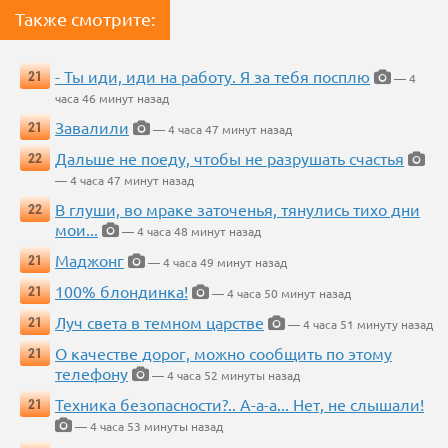
Также смотрите:
- Ты иди, иди на работу. Я за тебя посплю
21
— 4
часа 46 минут назад
Завалили
21
— 4 часа 47 минут назад
Дальше не поеду, чтобы не разрушать счастья
22
— 4 часа 47 минут назад
В глуши, во мраке заточенья, тянулись тихо дни
22
мои...
— 4 часа 48 минут назад
Маджонг
21
— 4 часа 49 минут назад
100% блондинка!
21
— 4 часа 50 минут назад
Луч света в темном царстве
21
— 4 часа 51 минуту назад
О качестве дорог, можно сообщить по этому
21
телефону
— 4 часа 52 минуты назад
Техника безопасности?.. А-а-а... Нет, не слышали!
21
— 4 часа 53 минуты назад