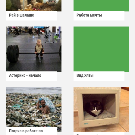
Рай в шалаше
Работа мечты
Астерикс - начало
Вид Ялты
Погряз в работе по