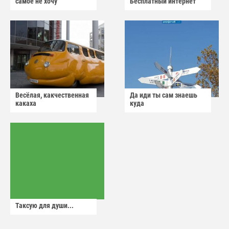
самое не хочу
Бесплатный интернет
Весёлая, какчественная
Да иди ты сам знаешь
какаха
куда
Таксую для души...