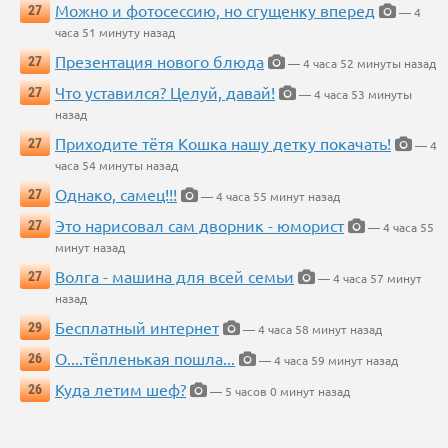
Можно и фотосессию, но сгущенку вперед
27
— 4
часа 51 минуту назад
Презентация нового блюда
27
— 4 часа 52 минуты назад
Что уставился? Целуй, давай!
27
— 4 часа 53 минуты
назад
Приходите тётя Кошка нашу детку покачать!
27
— 4
часа 54 минуты назад
Однако, самец!!!
27
— 4 часа 55 минут назад
Это нарисовал сам дворник - юморист
27
— 4 часа 55
минут назад
Волга - машина для всей семьи
27
— 4 часа 57 минут
назад
Бесплатный интернет
29
— 4 часа 58 минут назад
О....тёпленькая пошла...
26
— 4 часа 59 минут назад
Куда летим шеф?
26
— 5 часов 0 минут назад