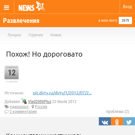
Вход
Развлечения
в мою ленту
2679
Лучшее
Горячее
Новое
Похож! Но дороговато
отметили
12
в архиве
Источник:
pit.dirty.ru/dirty/1/2012/07/2...
Добавил
Vlad2000Plus
23 Июля 2012
единоросс
Россия
2 комментария
проблема (2)