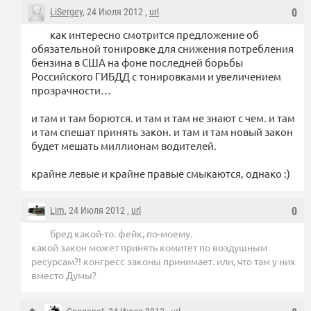
LiSergey
, 24 Июля 2012 ,
url
0
как интересно смотрится предложение об
обязательной тонировке для снижения потребления
бензина в США на фоне последней борьбы
Российского ГИБДД с тонировками и увеличением
прозрачности…
и там и там борются. и там и там не знают с чем. и там
и там спешат принять закон. и там и там новый закон
будет мешать миллионам водителей.
крайне левые и крайне правые смыкаются, однако :)
Lim
, 24 Июля 2012 ,
url
0
бред какой-то. фейк, по-моему.
какой закон может принять комитет по воздушным
ресурсам?! конгресс законы принимает. или, что там у них
вместо Думы?