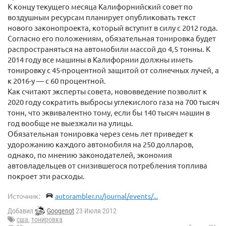
К концу текущего месяца Калифорнийский совет по
воздушным ресурсам планирует опубликовать текст
нового законопроекта, который вступит в силу с 2012 года.
Согласно его положениям, обязательная тонировка будет
распространяться на автомобили массой до 4,5 тонны. К
2014 году все машины в Калифорнии должны иметь
тонировку с 45-процентной защитой от солнечных лучей, а
к 2016-у — с 60 процентной.
Как считают эксперты совета, нововведение позволит к
2020 году сократить выбросы углекислого газа на 700 тысяч
тонн, что эквивалентно тому, если бы 140 тысяч машин в
год вообще не выезжали на улицы.
Обязательная тонировка через семь лет приведет к
удорожанию каждого автомобиля на 250 долларов,
однако, по мнению законодателей, экономия
автовладельцев от снизившегося потребления топлива
покроет эти расходы.
Источник:
autorambler.ru/journal/events/...
Добавил
Googenot
23 Июля 2012
сша
,
тонировка