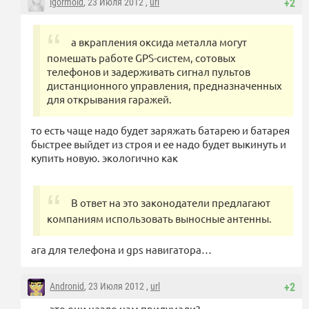
igormold
, 23 Июля 2012 ,
url
+2
а вкрапления оксида металла могут
помешать работе GPS-систем, сотовых
телефонов и задерживать сигнал пультов
дистанционного управления, предназначенных
для открывания гаражей.
то есть чаще надо будет заряжать батарею и батарея
быстрее выйдет из строя и ее надо будет выкинуть и
купить новую. экологично как
В ответ на это законодатели предлагают
компаниям использовать выносные антенны.
ага для телефона и gps навигатора…
Andronid
, 23 Июля 2012 ,
url
+2
это они назло нам придумали?