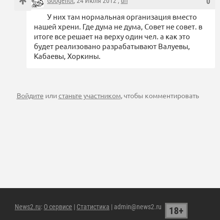
Googenot
, 24 Июля 2012 ,
url
0
У них там нормальная организация вместо
нашей хрени. Где дума не дума, Совет не совет. в
итоге все решает на верху один чел. а как это
будет реализовано разрабатывают Валуевы,
Кабаевы, Хоркины.
Войдите
или
станьте участником
, чтобы комментировать
News2.ru
:
О сервисе
|
Статистика
| admin@news2.ru
18+