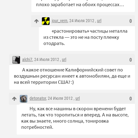
плохо заработает на обоих процессах…
jour_vern
, 24 Июля 2012 ,
url
0
«растонировать» частицы металла
из стекла — это не на посту пленку
отодрать.
alchi7
, 24 Июля 2012 ,
url
0
А какое отношение Калифорнийский совет по
воздушным ресурсам имеет к автомобилям, да еще и
на всей территории США? :)
detonator
, 24 Июля 2012 ,
url
0
Ну, как все машины в скором времени будет
летать, так что торопиться и вперед. А на высоте,
как вы знаете, много солнца, тонировка
потребностей.