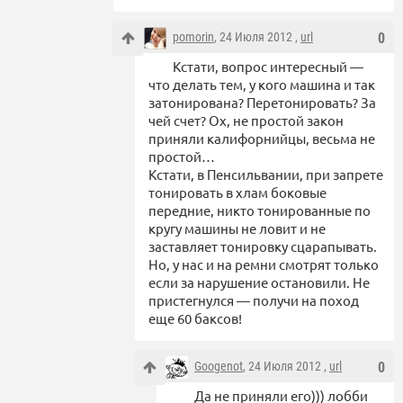
pomorin
, 24 Июля 2012 ,
url
0
Кстати, вопрос интересный —
что делать тем, у кого машина и так
затонирована? Перетонировать? За
чей счет? Ох, не простой закон
приняли калифорнийцы, весьма не
простой…
Кстати, в Пенсильвании, при запрете
тонировать в хлам боковые
передние, никто тонированные по
кругу машины не ловит и не
заставляет тонировку сцарапывать.
Но, у нас и на ремни смотрят только
если за нарушение остановили. Не
пристегнулся — получи на поход
еще 60 баксов!
Googenot
, 24 Июля 2012 ,
url
0
Да не приняли его))) лобби