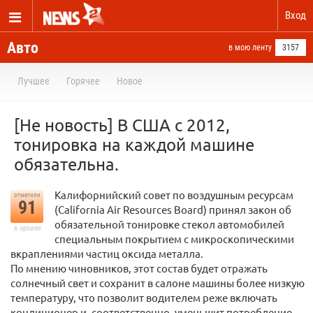
Вход
Авто
в мою ленту
3157
Лучшее
Горячее
Новое
[Не новость] В США с 2012,
тонировка на каждой машине
обязательна.
Калифорнийский совет по воздушным ресурсам
отметили
91
(California Air Resources Board) принял закон об
обязательной тонировке стекол автомобилей
в архиве
специальным покрытием с микроскопическими
вкраплениями частиц оксида металла.
По мнению чиновников, этот состав будет отражать
солнечный свет и сохранит в салоне машины более низкую
температуру, что позволит водителем реже включать
кондиционер и, соответственно, уменьшит потребление