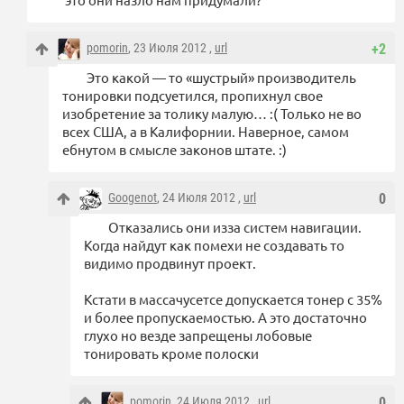
pomorin
, 23 Июля 2012 ,
url
+2
Это какой — то «шустрый» производитель
тонировки подсуетился, пропихнул свое
изобретение за толику малую… :( Только не во
всех США, а в Калифорнии. Наверное, самом
ебнутом в смысле законов штате. :)
Googenot
, 24 Июля 2012 ,
url
0
Отказались они изза систем навигации.
Когда найдут как помехи не создавать то
видимо продвинут проект.
Кстати в массачусетсе допускается тонер с 35%
и более пропускаемостью. А это достаточно
глухо но везде запрещены лобовые
тонировать кроме полоски
pomorin
, 24 Июля 2012 ,
url
0