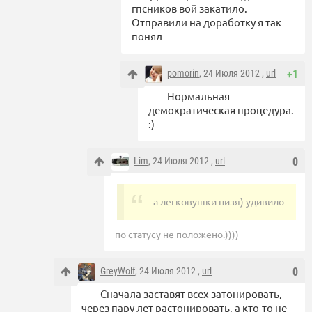
гпсников вой закатило.
Отправили на доработку я так
понял
pomorin
, 24 Июля 2012 ,
url
+1
Нормальная
демократическая процедура.
:)
Lim
, 24 Июля 2012 ,
url
0
а легковушки низя) удивило
по статусу не положено.))))
GreyWolf
, 24 Июля 2012 ,
url
0
Сначала заставят всех затонировать,
через пару лет растонировать, а кто-то не