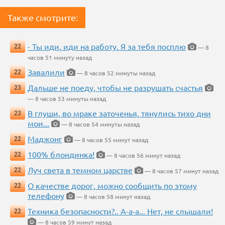
Также смотрите:
- Ты иди, иди на работу. Я за тебя посплю
22
— 8
часов 51 минуту назад
Завалили
22
— 8 часов 52 минуты назад
Дальше не поеду, чтобы не разрушать счастья
23
— 8 часов 53 минуты назад
В глуши, во мраке заточенья, тянулись тихо дни
23
мои...
— 8 часов 54 минуты назад
Маджонг
22
— 8 часов 55 минут назад
100% блондинка!
22
— 8 часов 56 минут назад
Луч света в темном царстве
22
— 8 часов 57 минут назад
О качестве дорог, можно сообщить по этому
22
телефону
— 8 часов 58 минут назад
Техника безопасности?.. А-а-а... Нет, не слышали!
22
— 8 часов 59 минут назад