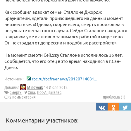
Как сообщил адвокат семьи Сталлоне Джордж
Браунштейн, «детали произошедшего на данный момент
неизвестны». «Однако, скорее всего, смерть произошла в
результате несчастного случая. Сейдж Сталлоне находился
в здравом уме и активно занимался работой в мире кино.
Он не страдал от депрессии и подобных расстройств».
На момент смерти Сейджу Сталлоне исполнилось 36 лет.
Сообщается, что его отец в это время находился в г.Сан-
Диего.
Источник:
rbc.ru/rbcfreenews/20120714081...
Добавил
Mindwork
14 Июля 2012
смерть
Сша
,
Лос-Анджелес
2 комментария
проблема (1)
Комментарии участников: