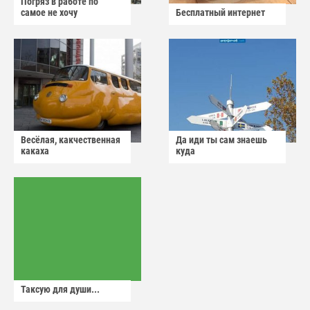
Погряз в работе по
самое не хочу
Бесплатный интернет
Весёлая, какчественная
Да иди ты сам знаешь
какаха
куда
Таксую для души...