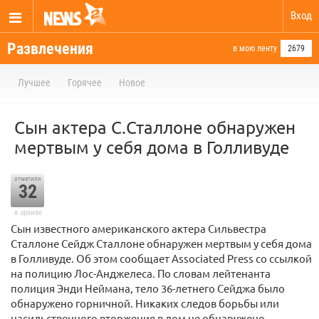
Вход
Развлечения
в мою ленту
2679
Лучшее
Горячее
Новое
Сын актера С.Сталлоне обнаружен
мертвым у себя дома в Голливуде
отметили
32
в архиве
Сын известного американского актера Сильвестра
Сталлоне Сейдж Сталлоне обнаружен мертвым у себя дома
в Голливуде. Об этом сообщает Associated Press cо ссылкой
на полицию Лос-Анджелеса. По словам лейтенанта
полиция Энди Неймана, тело 36-летнего Сейджа было
обнаружено горничной. Никаких следов борьбы или
насильственного вторжения в дом не обнаружено.