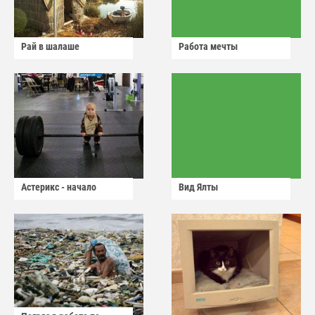
Рай в шалаше
Работа мечты
Астерикс - начало
Вид Ялты