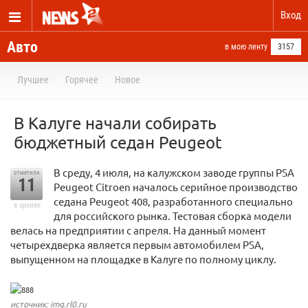
Вход
Авто
в мою ленту
3157
Лучшее
Горячее
Новое
В Калуге начали собирать
бюджетный седан Peugeot
В среду, 4 июля, на калужском заводе группы PSA
отметили
11
Peugeot Citroen началось серийное производство
седана Peugeot 408, разработанного специально
в архиве
для российского рынка. Тестовая сборка модели
велась на предприятии с апреля. На данный момент
четырехдверка является первым автомобилем PSA,
выпущенном на площадке в Калуге по полному циклу.
источник: img.rl0.ru