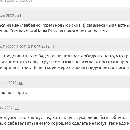
ольшое спасибо!
юля 2012 ,
url
ся на квн?? забавно, ждем новых исков :)) самый-самый честн
нии Светлакова «Наша Russia» никого не напрягает?
ky.myopenid.com
, 2 Июля 2012 ,
url
 представить, что будет, если пидарасы обидятся на то, что т
ование этого слова в русском языке не всегда относится к пре
 ориентации… Я ни в коей мере не имел ввиду юристов юго-
 Июля 2012 ,
url
 шапка горит.
ля 2012 ,
url
жеж уроды-то какие, а! ну, хоть плачь. сука, лишь бы выебнуться
ь, о себе заявить! ничего хорошего сделать не могут, так надо н