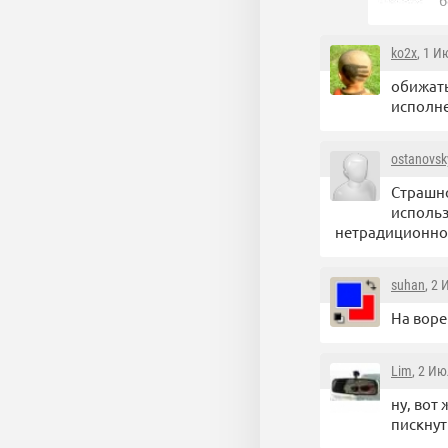
б
ko2x
, 1 И
обижать
исполне
ostanovs
Страшно
использ
нетрадиционной
suhan
, 2
На воре
Lim
, 2 Ию
ну, вот 
пискнут