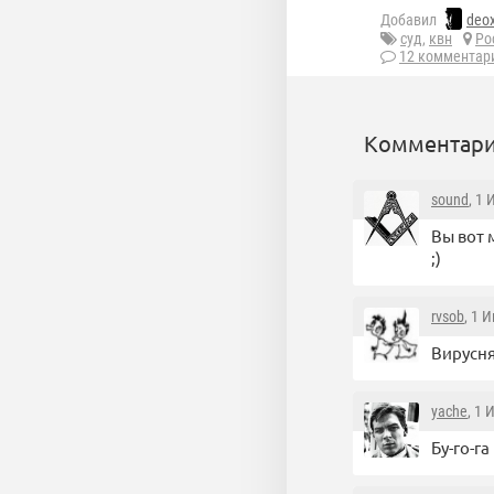
Добавил
deox
суд
,
квн
Ро
12 комментар
Комментари
sound
, 1
Вы вот 
;)
rvsob
, 1 
Вирусня
yache
, 1 
Бу-го-га