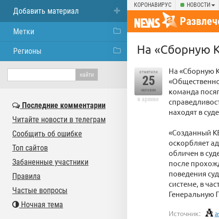
КОРОНАВИРУС
НОВОСТИ
Добавить материал
Развлеч
Метки
На «Сборную К
Регионы
На «Сборную К
отметили
25
«Общественно
команда посяг
человек
в архиве
справедливост
Последние комментарии
находят в суде
Читайте новости в телеграм
«Созданный КВ
Сообщить об ошибке
оскорбляет ад
Топ сайтов
обличен в суд
Забаненные участники
после прохож
поведения суд
Правила
системе, в ча
Частые вопросы
Генеральную 
Ночная тема
Источник:
a