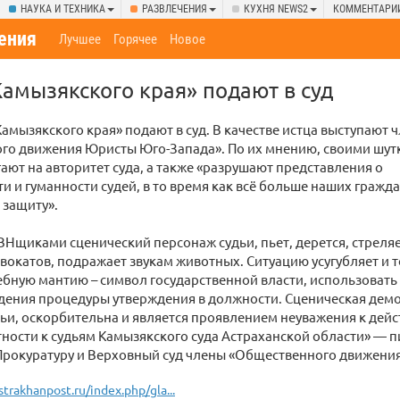
НАУКА И ТЕХНИКА
РАЗВЛЕЧЕНИЯ
КУХНЯ NEWS2
КОММЕНТАРИ
ения
Лучшее
Горячее
Новое
амызякского края» подают в суд
амызякского края» подают в суд. В качестве истца выступают 
го движения Юристы Юго-Запада». По их мнению, своими шут
ают на авторитет суда, а также «разрушают представления о
и и гуманности судей, в то время как всё больше наших гражд
 защиту».
Нщиками сценический персонаж судьи, пьет, дерется, стреляе
вокатов, подражает звукам животных. Ситуацию усугубляет и т
ебную мантию – символ государственной власти, использоват
дения процедуры утверждения в должности. Сценическая демо
ьи, оскорбительна и является проявлением неуважения к дей
стности к судьям Камызякского суда Астраханской области» — 
Прокуратуру и Верховный суд члены «Общественного движени
strakhanpost.ru/index.php/gla...