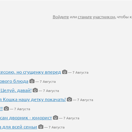
Войдите
или
станьте участником
, чтобы
ессию, но сгущенку вперед
— 7 Августа
нового блюда
— 7 Августа
 Целуй, давай!
— 7 Августа
я Кошка нашу детку покачать!
— 7 Августа
!!
— 7 Августа
 сам дворник - юморист
— 7 Августа
а для всей семьи
— 7 Августа