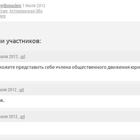
yribonucleic
1 Июля 2012
ссия
,
Астраханская Обл
иев
и участников:
 Июля 2012 ,
url
можете представить себе «члена общественного движения юри
Июля 2012 ,
url
к.
Июля 2012 ,
url