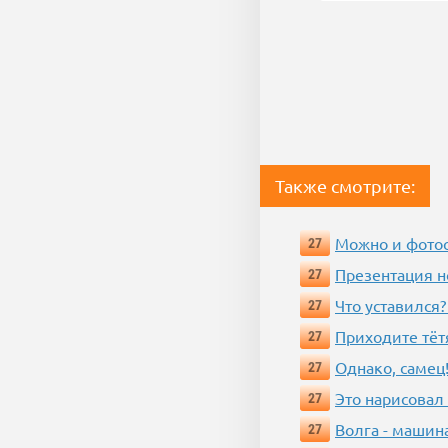
Также смотрите:
Можно и фотос
27
Презентация 
27
Что уставился?
27
Приходите тёт
27
Однако, самец!
27
Это нарисовал
27
Волга - машин
27