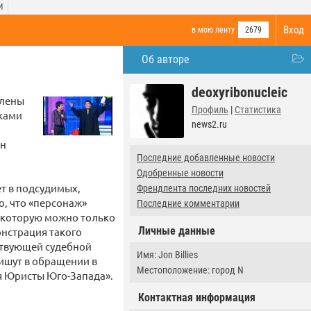
И
Вход
в мою ленту
2679
Об авторе
deoxyribonucleic
члены
Профиль
|
Статистика
ками
news2.ru
ан
Последние добавленные новости
Одобренные новости
т в подсудимых,
Френдлента последних новостей
о, что «персонаж»
Последние комментарии
ь которую можно только
Личные данные
нстрация такого
ствующей судебной
Имя: Jon Billies
пишут в обращении в
Местоположение: город N
я Юристы Юго-Запада».
Контактная информация