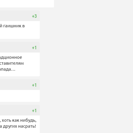
+3
ый гаишник в
+1
радционное
дставителям
запада…
+1
+1
, хоть как нибудь,
а других насрать!