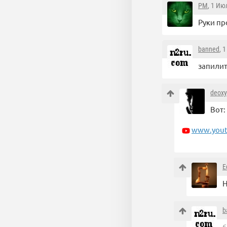
PM
, 1 Ию
Руки про
banned
, 
запилит
deoxy
Вот:
www.yout
E
Н
b