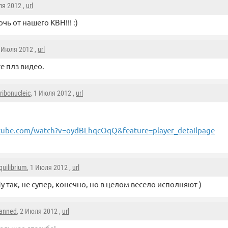
ля 2012 ,
url
чь от нашего КВН!!! :)
1 Июля 2012 ,
url
е плз видео.
ribonucleic
, 1 Июля 2012 ,
url
ube.com/watch?v=oydBLhqcOqQ&feature=player_detailpage
quilibrium
, 1 Июля 2012 ,
url
у так, не супер, конечно, но в целом весело исполняют )
anned
, 2 Июля 2012 ,
url