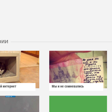
рии
й интернет
Мы и не сомневались