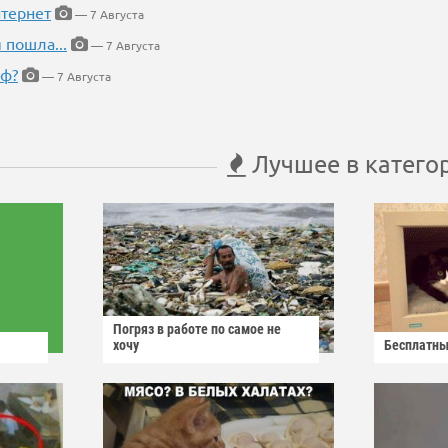
тернет
— 7 Августа
 пошла...
— 7 Августа
еф?
— 7 Августа
Лучшее в катего
Погряз в работе по самое не
хочу
Бесплатны