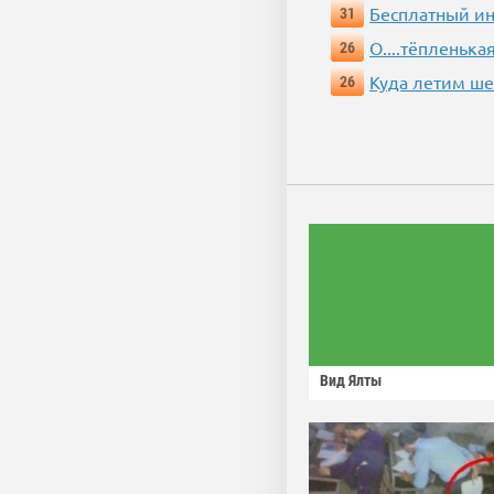
Бесплатный ин
31
О....тёпленькая
26
Куда летим ш
26
Вид Ялты