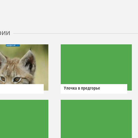
рии
Улочка в предгорье