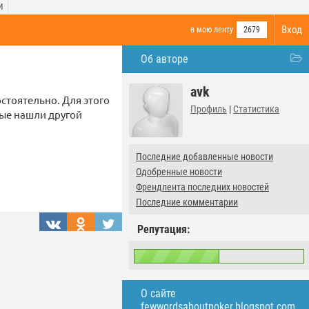
И
Вход
в мою ленту
2679
Об авторе
avk
стоятельно. Для этого
Профиль
|
Статистика
рые нашли другой
Последние добавленные новости
Одобренные новости
Френдлента последних новостей
Последние комментарии
Репутация:
О сайте
fewwordsaboutpoker.blogspot.com