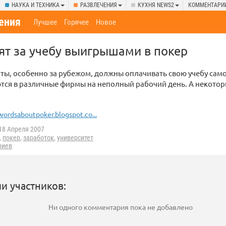
НАУКА И ТЕХНИКА
РАЗВЛЕЧЕНИЯ
КУХНЯ NEWS2
КОММЕНТАРИ
ения
Лучшее
Горячее
Новое
ят за учебу выигрышами в покер
ты, особенно за рубежом, должны оплачивать свою учебу само
тся в различные фирмы на неполный рабочий день. А некото
ordsaboutpoker.blogspot.co...
18 Апреля 2007
,
покер
,
заработок
,
университет
риев
и участников:
Ни одного комментария пока не добавлено