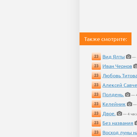
Также смотрите:
Вид Ялты
23
— 4
Иван Чернов
23
Любовь Титов
23
Алексей Савч
23
Полдень.
23
— 4
Келейник
23
— 
Двое.
23
— 4 час
Без названия
23
Восход луны н
23