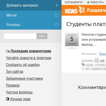
КОРОНАВИРУС
НОВОСТИ
Добавить материал
Развлеч
Метки
Студенты плат
Регионы
Многие студен
отметили
5
они устраиваю
выход…
человек
в архиве
Последние комментарии
Источник:
feww
Читайте новости в телеграм
Добавил
avk
Сообщить об ошибке
спорт
,
студент
нет коммента
Топ сайтов
Забаненные участники
Правила
Комментари
Частые вопросы
Ночная тема