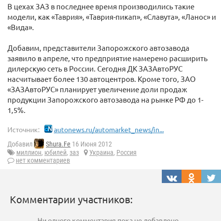
В цехах ЗАЗ в последнее время производились такие
модели, как «Таврия», «Таврия-пикап», «Славута», «Ланос» и
«Вида».
Добавим, представители Запорожского автозавода
заявило в апреле, что предприятие намерено расширить
дилерскую сеть в России. Сегодня ДК ЗАЗАвтоРУС
насчитывает более 130 автоцентров. Кроме того, ЗАО
«ЗАЗАвтоРУС» планирует увеличение доли продаж
продукции Запорожского автозавода на рынке РФ до 1-
1,5%.
Источник:
autonews.ru/automarket_news/in...
Добавил
Shura.Fe
16 Июня 2012
миллион
,
юбилей
,
заз
Украина
,
Россия
нет комментариев
Комментарии участников:
Ни одного комментария пока не добавлено